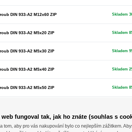
roub DIN 933-A2 M12x60 ZIP
Skladem 3
roub DIN 933-A2 M5x20 ZIP
Skladem 8
roub DIN 933-A2 M5x30 ZIP
Skladem 9
roub DIN 933-A2 M5x40 ZIP
Skladem 2
roub DIN 933-A2 M5x50 ZIP
Skladem 8
Skladem v
roub DIN 933-A2 M6x20 ZIP
než 100 ks
 web fungoval tak, jak ho znáte (souhlas s cook
Skladem v
roub DIN 933-A2 M6x30 ZIP
a tom, aby pro vás nakupování bylo co nejlepším zážitkem. Aby
než 100 ks