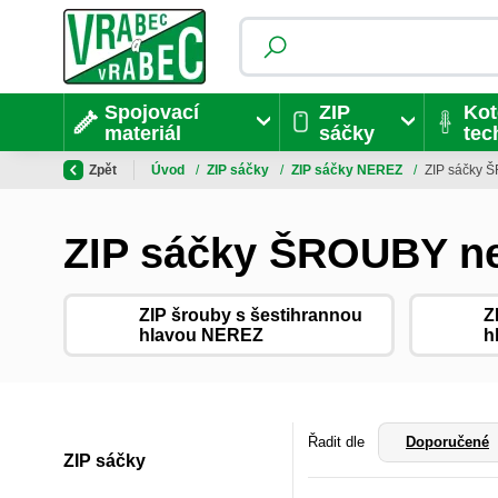
Spojovací
ZIP
Kot
materiál
sáčky
tec
Zpět
Úvod
/
ZIP sáčky
/
ZIP sáčky NEREZ
/
ZIP sáčky 
ZIP sáčky ŠROUBY n
ZIP šrouby s šestihrannou
Z
hlavou NEREZ
h
Řadit dle
Doporučené
ZIP sáčky