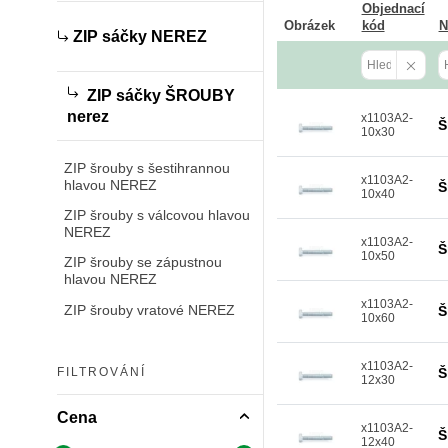
Objednací
Obrázek
kód
N
ZIP sáčky NEREZ
ZIP sáčky ŠROUBY
nerez
x1103A2-
Š
10x30
ZIP šrouby s šestihrannou
x1103A2-
hlavou NEREZ
Š
10x40
ZIP šrouby s válcovou hlavou
NEREZ
x1103A2-
Š
10x50
ZIP šrouby se zápustnou
hlavou NEREZ
x1103A2-
ZIP šrouby vratové NEREZ
Š
10x60
x1103A2-
Š
FILTROVÁNÍ
12x30
Cena
x1103A2-
Š
12x40