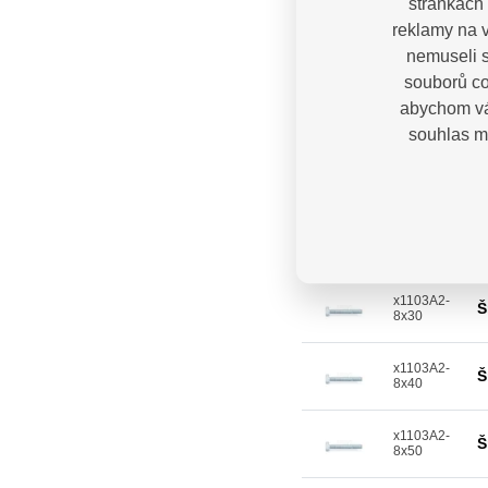
stránkách 
reklamy na v
x1103A2-
Š
6x40
nemuseli s
souborů co
x1103A2-
Š
abychom vá
6x50
souhlas m
x1103A2-
Š
6x60
x1103A2-
Š
8x20
x1103A2-
Š
8x30
x1103A2-
Š
8x40
x1103A2-
Š
8x50