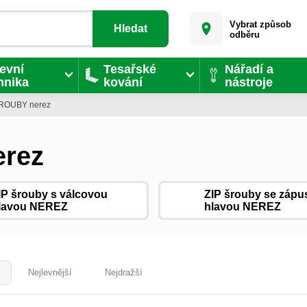
Vybrat způsob
Hledat
odběru
evní
Tesařské
Nářadí a
hnika
kování
nástroje
ŠROUBY nerez
erez
IP šrouby s válcovou
ZIP šrouby se zápu
lavou NEREZ
hlavou NEREZ
Nejlevnější
Nejdražší