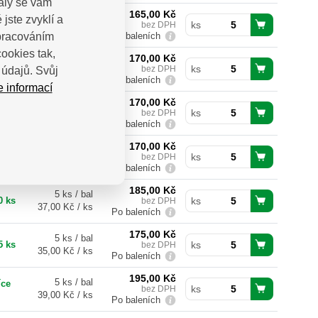
valy se vám
165,00
Kč
5 ks / bal
jste zvyklí a
5 ks
bez DPH
ks
33,00 Kč / ks
Po baleních
zpracováním
ookies tak,
170,00
Kč
5 ks / bal
5 ks
bez DPH
ks
údajů. Svůj
34,00 Kč / ks
Po baleních
e informací
170,00
Kč
5 ks / bal
0 ks
bez DPH
ks
34,00 Kč / ks
Po baleních
170,00
Kč
5 ks / bal
0 ks
bez DPH
ks
34,00 Kč / ks
Po baleních
185,00
Kč
5 ks / bal
0 ks
bez DPH
ks
37,00 Kč / ks
Po baleních
175,00
Kč
5 ks / bal
5 ks
bez DPH
ks
35,00 Kč / ks
Po baleních
195,00
Kč
5 ks / bal
íce
bez DPH
ks
39,00 Kč / ks
Po baleních