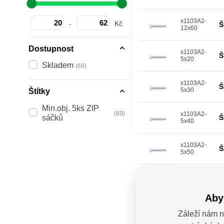
x1103A2-
-
Kč
Š
12x60
Dostupnost
x1103A2-
Š
5x20
Skladem
(69)
x1103A2-
Š
5x30
Štítky
Min.obj. 5ks ZIP
(69)
x1103A2-
sáčků
Š
5x40
x1103A2-
Š
5x50
x1103A2-
Š
6x20
Aby
x1103A2-
Š
Záleží nám n
6x30