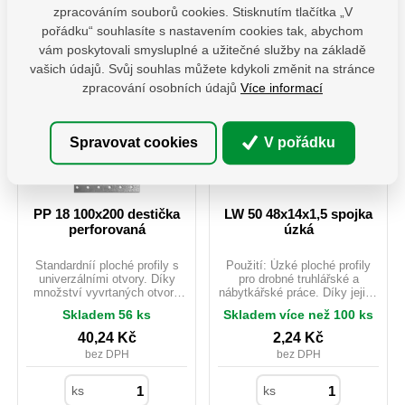
zpracováním souborů cookies. Stisknutím tlačítka „V
BF 441301
38,93 Kč / ks
BF 441501
48,16 Kč / ks
pořádku“ souhlasíte s nastavením cookies tak, abychom
vám poskytovali smysluplné a užitečné služby na základě
vašich údajů. Svůj souhlas můžete kdykoli změnit na stránce
zpracování osobních údajů
Více informací
Spravovat cookies
V pořádku
PP 18 100x200 destička
LW 50 48x14x1,5 spojka
perforovaná
úzká
Standardníí ploché profily s
Použití: Úzké ploché profily
univerzálními otvory. Díky
pro drobné truhlářské a
množství vyvrtaných otvorů
nábytkářské práce. Díky jejich
lze pomocí těchto L profilů
šířce je lze připevnit k úzkým
Skladem 56 ks
Skladem více než 100 ks
provést mnoho jednoduchých i
bokům desek a panelů.
složitých spojů. Často se
Uchycení: hřebíky pr.4; Vruty
40,24
Kč
2,24
Kč
používají k montáži střešních
do dřeva pr.4 nebo pr.5;
bez DPH
bez DPH
vazníků. Materiál: DX51D +
Šrouby M5; Kotvy do betonu
Z275 Tloušťka: 20mm
M5.
Uchycení: ANCHOR tesařské
ks
ks
hřebíky průměr 4.