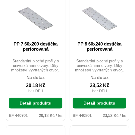
PP 7 60x200 destička
PP 8 60x240 destička
perforovaná
perforovaná
Standardní ploché profily s
Standardní ploché profily s
univerzálními otvory. Díky
univerzálními otvory. Díky
množství vyvrtaných otvorů
množství vyvrtaných otvorů
lze pomocí těchto L profilů
lze pomocí těchto L profilů
Na dotaz
Na dotaz
provést mnoho jednoduchých i
provést mnoho jednoduchých i
složitých spojů. Často se
složitých spojů. Často se
20,18
Kč
23,52
Kč
používají k montáži střešních
používají k montáži střešních
bez DPH
bez DPH
vazníků. Materiál: DX51D +
vazníků. Materiál: DX51D +
Z275 Tloušťka: 20mm
Z275 Tloušťka: 20mm
Uchycení: ANCHOR tesařské
Uchycení: ANCHOR tesařské
Detail produktu
Detail produktu
hřebíky průměr 4.
hřebíky průměr 4.
BF 440701
20,18 Kč / ks
BF 440801
23,52 Kč / ks