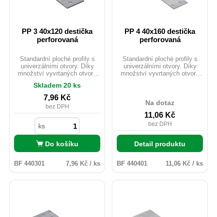
PP 3 40x120 destička
PP 4 40x160 destička
perforovaná
perforovaná
Standardní ploché profily s
Standardní ploché profily s
univerzálními otvory. Díky
univerzálními otvory. Díky
množství vyvrtaných otvorů
množství vyvrtaných otvorů
lze pomocí těchto L profilů
lze pomocí těchto L profilů
Skladem 20 ks
provést mnoho jednoduchých i
provést mnoho jednoduchých i
složitých spojů. Často se
složitých spojů. Často se
7,96
Kč
používají k montáži střešních
používají k montáži střešních
Na dotaz
bez DPH
vazníků. Materiál: DX51D +
vazníků. Materiál: DX51D +
11,06
Kč
Z275 Tloušťka: 20mm
Z275 Tloušťka: 20mm
Uchycení: ANCHOR tesařské
Uchycení: ANCHOR tesařské
bez DPH
ks
hřebíky průměr 4.
hřebíky průměr 4.
Do košíku
Detail produktu
BF 440301
7,96 Kč / ks
BF 440401
11,06 Kč / ks