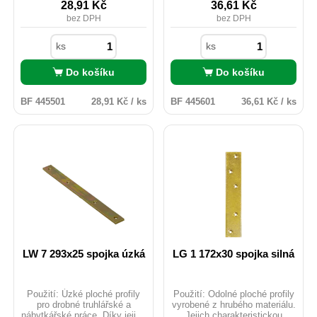
Uchycení: hřebíky pr.4; Vruty
Uchycení: hřebíky pr.4; Vruty
28,91
Kč
36,61
Kč
do dřeva pr.4 nebo pr.5;
do dřeva pr.4 nebo pr.5;
bez DPH
bez DPH
Šrouby M5; Kotvy do betonu
Šrouby M5; Kotvy do betonu
M5.
M5.
ks
ks
Do košíku
Do košíku
BF 445501
28,91 Kč / ks
BF 445601
36,61 Kč / ks
LW 7 293x25 spojka úzká
LG 1 172x30 spojka silná
Použití: Úzké ploché profily
Použití: Odolné ploché profily
pro drobné truhlářské a
vyrobené z hrubého materiálu.
nábytkářské práce. Díky jejich
Jejich charakteristickou