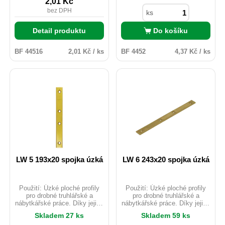
2,01
Kč
M5.
M5.
bez DPH
ks
Detail produktu
Do košíku
BF 44516
2,01 Kč / ks
BF 4452
4,37 Kč / ks
LW 5 193x20 spojka úzká
LW 6 243x20 spojka úzká
Použití: Úzké ploché profily
Použití: Úzké ploché profily
pro drobné truhlářské a
pro drobné truhlářské a
nábytkářské práce. Díky jejich
nábytkářské práce. Díky jejich
šířce je lze připevnit k úzkým
šířce je lze připevnit k úzkým
Skladem 27 ks
Skladem 59 ks
bokům desek a panelů.
bokům desek a panelů.