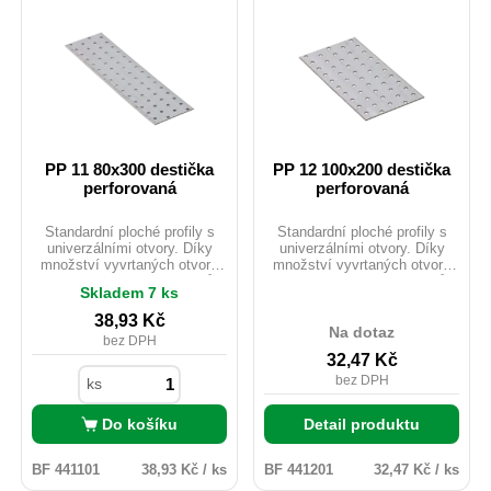
PP 11 80x300 destička
PP 12 100x200 destička
perforovaná
perforovaná
Standardní ploché profily s
Standardní ploché profily s
univerzálními otvory. Díky
univerzálními otvory. Díky
množství vyvrtaných otvorů
množství vyvrtaných otvorů
lze pomocí těchto L profilů
lze pomocí těchto L profilů
Skladem 7 ks
provést mnoho jednoduchých i
provést mnoho jednoduchých i
složitých spojů. Často se
složitých spojů. Často se
38,93
Kč
používají k montáži střešních
používají k montáži střešních
Na dotaz
bez DPH
vazníků. Materiál: DX51D +
vazníků. Materiál: DX51D +
32,47
Kč
Z275 Tloušťka: 20mm
Z275 Tloušťka: 20mm
Uchycení: ANCHOR tesařské
Uchycení: ANCHOR tesařské
bez DPH
ks
hřebíky průměr 4.
hřebíky průměr 4.
Do košíku
Detail produktu
BF 441101
38,93 Kč / ks
BF 441201
32,47 Kč / ks