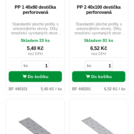
PP 1 40x80 destička
PP 2 40x100 destička
perforovaná
perforovaná
Standardní ploché profily s
Standardní ploché profily s
univerzálními otvory. Díky
univerzálními otvory. Díky
množství vyvrtaných otvorů
množství vyvrtaných otvorů
lze pomocí těchto L profilů
lze pomocí těchto L profilů
Skladem 33 ks
Skladem 91 ks
provést mnoho jednoduchých i
provést mnoho jednoduchých i
složitých spojů. Často se
složitých spojů. Často se
5,40
Kč
6,52
Kč
používají k montáži střešních
používají k montáži střešních
bez DPH
bez DPH
vazníků. Materiál: DX51D +
vazníků. Materiál: DX51D +
Z275 Tloušťka: 20mm
Z275 Tloušťka: 20mm
Uchycení: ANCHOR tesařské
Uchycení: ANCHOR tesařské
ks
ks
hřebíky průměr 4.
hřebíky průměr 4.
Do košíku
Do košíku
BF 440101
5,40 Kč / ks
BF 440201
6,52 Kč / ks