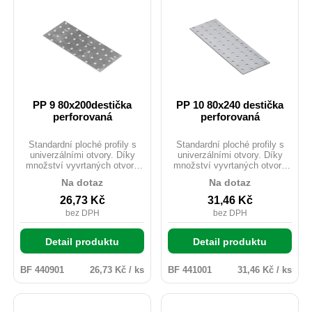
PP 9 80x200destička
PP 10 80x240 destička
perforovaná
perforovaná
Standardní ploché profily s
Standardní ploché profily s
univerzálními otvory. Díky
univerzálními otvory. Díky
množství vyvrtaných otvorů
množství vyvrtaných otvorů
lze pomocí těchto L profilů
lze pomocí těchto L profilů
Na dotaz
Na dotaz
provést mnoho jednoduchých i
provést mnoho jednoduchých i
složitých spojů. Často se
složitých spojů. Často se
26,73
Kč
31,46
Kč
používají k montáži střešních
používají k montáži střešních
bez DPH
bez DPH
vazníků. Materiál: DX51D +
vazníků. Materiál: DX51D +
Z275 Tloušťka: 20mm
Z275 Tloušťka: 20mm
Uchycení: ANCHOR tesařské
Uchycení: ANCHOR tesařské
Detail produktu
Detail produktu
hřebíky průměr 4.
hřebíky průměr 4.
BF 440901
26,73 Kč / ks
BF 441001
31,46 Kč / ks