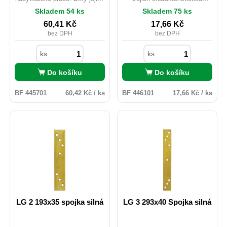
šířce je lze připevnit k úzkým
vlastností je rozmístění otvorů
Skladem 54 ks
Skladem 75 ks
bokům desek a panelů.
v řadách které jsou vzájemně
Uchycení: hřebíky pr.4; Vruty
posunuté takže tím nedochází
60,41
Kč
17,66
Kč
do dřeva pr.4 nebo pr.5;
k zatloukání hřebíků mezi
bez DPH
bez DPH
Šrouby M5; Kotvy do betonu
stejná vlákna dřeva. To
M5.
snižuje riziko jeho prasknutí.
ks
ks
Do košíku
Do košíku
BF 445701
60,42 Kč / ks
BF 446101
17,66 Kč / ks
LG 2 193x35 spojka silná
LG 3 293x40 Spojka silná