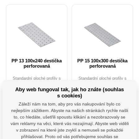
PP 13 100x240 destička
PP 15 100x300 destička
perforovaná
perforovaná
Standardní ploché profily s
Standardní ploché profily s
univerzálními otvory. Díky
univerzálními otvory. Díky
množství vyvrtaných otvorů
množství vyvrtaných otvorů
Aby web fungoval tak, jak ho znáte (souhlas
lze pomocí těchto L profilů
lze pomocí těchto L profilů
Skladem 13 ks
s cookies)
provést mnoho jednoduchých i
provést mnoho jednoduchých i
složitých spojů. Často se
složitých spojů. Často se
48,16
Kč
Záleží nám na tom, aby pro vás nakupování bylo co
používají k montáži střešních
používají k montáži střešních
Na dotaz
bez DPH
nejlepším zážitkem. Abyste na našich stránkách rychle našli
vazníků. Materiál: DX51D +
vazníků. Materiál: DX51D +
38,93
Kč
Z275 Tloušťka: 20mm
Z275 Tloušťka: 20mm
to, co hledáte, ušetřili spoustu klikání a nezobrazovaly se
Uchycení: ANCHOR tesařské
Uchycení: ANCHOR tesařské
bez DPH
ks
vám reklamy na věci, které vás nezajímají. Abyste web viděli
hřebíky průměr 4.
hřebíky průměr 4.
v zobrazení na které jste zvyklí a nemuseli se pokaždé
Detail produktu
Do košíku
přihlašovat. Proto od vás potřebujeme souhlas se