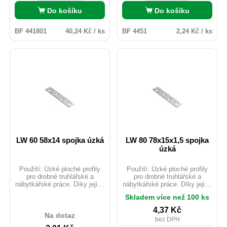
Do košíku
Do košíku
BF 441801
40,24 Kč / ks
BF 4451
2,24 Kč / ks
LW 60 58x14 spojka úzká
LW 80 78x15x1,5 spojka
úzká
Použití: Úzké ploché profily
Použití: Úzké ploché profily
pro drobné truhlářské a
pro drobné truhlářské a
nábytkářské práce. Díky jejich
nábytkářské práce. Díky jejich
šířce je lze připevnit k úzkým
šířce je lze připevnit k úzkým
Skladem více než 100 ks
bokům desek a panelů.
bokům desek a panelů.
Uchycení: hřebíky pr.4; Vruty
Uchycení: hřebíky pr.4; Vruty
4,37
Kč
do dřeva pr.4 nebo pr.5;
do dřeva pr.4 nebo pr.5;
Na dotaz
bez DPH
Šrouby M5; Kotvy do betonu
Šrouby M5; Kotvy do betonu