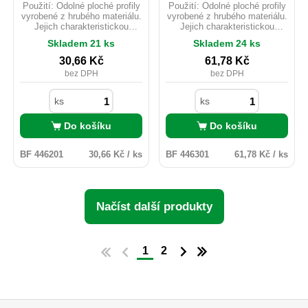
Použití: Odolné ploché profily
Použití: Odolné ploché profily
vyrobené z hrubého materiálu.
vyrobené z hrubého materiálu.
Jejich charakteristickou
Jejich charakteristickou
vlastností je rozmístění otvorů
vlastností je rozmístění otvorů
Skladem 21 ks
Skladem 24 ks
v řadách které jsou vzájemně
v řadách které jsou vzájemně
posunuté takže tím nedochází
posunuté takže tím nedochází
30,66
Kč
61,78
Kč
k zatloukání hřebíků mezi
k zatloukání hřebíků mezi
bez DPH
bez DPH
stejná vlákna dřeva. To
stejná vlákna dřeva. To
snižuje riziko jeho prasknutí.
snižuje riziko jeho prasknutí.
ks
ks
Do košíku
Do košíku
BF 446201
30,66 Kč / ks
BF 446301
61,78 Kč / ks
Načíst další produkty
1
2