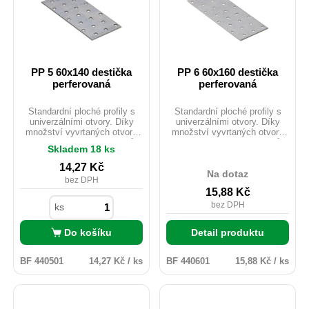
PP 5 60x140 destička
PP 6 60x160 destička
perferovaná
perferovaná
Standardní ploché profily s
Standardní ploché profily s
univerzálními otvory. Díky
univerzálními otvory. Díky
množství vyvrtaných otvorů
množství vyvrtaných otvorů
lze pomocí těchto L profilů
lze pomocí těchto L profilů
Skladem 18 ks
provést mnoho jednoduchých i
provést mnoho jednoduchých i
složitých spojů. Často se
složitých spojů. Často se
14,27
Kč
používají k montáži střešních
používají k montáži střešních
Na dotaz
bez DPH
vazníků. Materiál: DX51D +
vazníků. Materiál: DX51D +
15,88
Kč
Z275 Tloušťka: 20mm
Z275 Tloušťka: 20mm
Uchycení: ANCHOR tesařské
Uchycení: ANCHOR tesařské
bez DPH
ks
hřebíky průměr 4.
hřebíky průměr 4.
Do košíku
Detail produktu
BF 440501
14,27 Kč / ks
BF 440601
15,88 Kč / ks