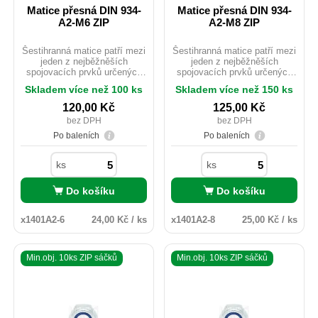
Matice přesná DIN 934-
Matice přesná DIN 934-
A2-M6 ZIP
A2-M8 ZIP
Šestihranná matice patří mezi
Šestihranná matice patří mezi
jeden z nejběžněších
jeden z nejběžněších
spojovacích prvků určených
spojovacích prvků určených
pro použití do kovových
pro použití do kovových
Skladem více než 100 ks
Skladem více než 150 ks
konstrukcí staveb. Rozdíl
konstrukcí staveb. Rozdíl
mezi ISO 4032 a DIN 934 je u
mezi ISO 4032 a DIN 934 je u
120,00
Kč
125,00
Kč
rozměrů M10;M12 a M14 ve
rozměrů M10;M12 a M14 ve
bez DPH
bez DPH
velikosti použitého e. ISOvé
velikosti použitého e. ISOvé
matičky jsou zlehka vyšší než
matičky jsou zlehka vyšší než
Po baleních
Po baleních
u provedení DIN.
u provedení DIN.
ks
ks
Do košíku
Do košíku
x1401A2-6
24,00 Kč / ks
x1401A2-8
25,00 Kč / ks
Min.obj. 10ks ZIP sáčků
Min.obj. 10ks ZIP sáčků