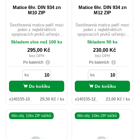
Matice 6hr. DIN 934 zn
Matice 6hr. DIN 934 zn
M10 ZIP
M12 ZIP
Šestihranná matice patří mezi
Šestihranná matice patří mezi
jeden z nejběžněších
jeden z nejběžněších
spojovacích prvků určených
spojovacích prvků určených
pro použití do kovových
pro použití do kovových
Skladem více než 100 ks
Skladem 50 ks
konstrukcí staveb. Rozdíl
konstrukcí staveb. Rozdíl
mezi ISO 4032 a DIN 934 je u
mezi ISO 4032 a DIN 934 je u
295,00
Kč
230,00
Kč
rozměrů M10;M12 a M14 ve
rozměrů M10;M12 a M14 ve
bez DPH
bez DPH
velikosti použitého e. ISOvé
velikosti použitého e. ISOvé
matičky jsou zlehka vyšší než
matičky jsou zlehka vyšší než
Po baleních
Po baleních
u provedení DIN.
u provedení DIN.
ks
ks
Do košíku
Do košíku
x140155-10_
29,50 Kč / ks
x140155-12_
23,00 Kč / ks
Min.obj. 10ks ZIP sáčků
Min.obj. 10ks ZIP sáčků