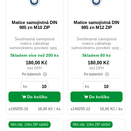
Matice samojistná DIN
Matice samojistná DIN
985 zn M10 ZIP
985 zn M12 ZIP
Šestihranná samojistná
Šestihranná samojistná
matice zabraňuje
matice zabraňuje
samovolnému povolení spoje.
samovolnému povolení spoje.
Součástí matice je
Součástí matice je
Skladem více než 200 ks
Skladem 60 ks
polyamidový pojistný kroužek.
polyamidový pojistný kroužek.
Matice se dodávají běžně
Matice se dodávají běžně
180,00
Kč
180,00
Kč
pozinkované, ale je možno je
pozinkované, ale je možno je
bez DPH
bez DPH
pokovit např. i do černého
pokovit např. i do černého
zinku, ovšem za cenu změny
zinku, ovšem za cenu změny
Po baleních
Po baleních
barvy polyamidového kroužku,
barvy polyamidového krouž,
což ovšem nemá vliv na jeho
což ovšem nemá vliv na jeho
ks
ks
funkčnost.
funkčnost.
Do košíku
Do košíku
x149255-10
18,00 Kč / ks
x149255-12
18,00 Kč / ks
Min.obj. 10ks ZIP sáčků
Min.obj. 10ks ZIP sáčků