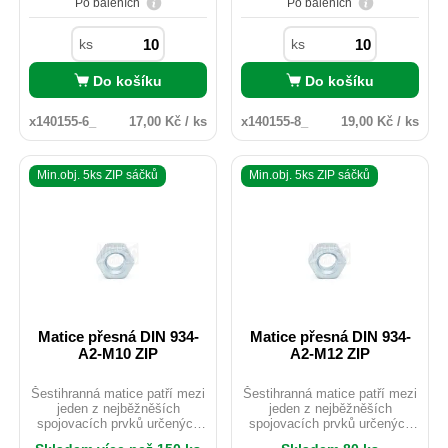
matičky jsou zlehka vyšší než
matičky jsou zlehka vyšší než
Po baleních
Po baleních
u provedení DIN.
u provedení DIN.
ks
ks
Do košíku
Do košíku
x140155-6_
17,00 Kč / ks
x140155-8_
19,00 Kč / ks
Min.obj. 5ks ZIP sáčků
Min.obj. 5ks ZIP sáčků
Matice přesná DIN 934-
Matice přesná DIN 934-
A2-M10 ZIP
A2-M12 ZIP
Šestihranná matice patří mezi
Šestihranná matice patří mezi
jeden z nejběžněších
jeden z nejběžněších
spojovacích prvků určených
spojovacích prvků určených
pro použití do kovových
pro použití do kovových