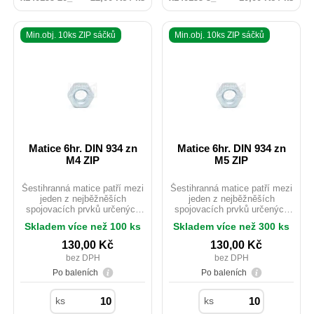
Min.obj. 10ks ZIP sáčků
Min.obj. 10ks ZIP sáčků
Matice 6hr. DIN 934 zn
Matice 6hr. DIN 934 zn
M4 ZIP
M5 ZIP
Šestihranná matice patří mezi
Šestihranná matice patří mezi
jeden z nejběžněších
jeden z nejběžněších
spojovacích prvků určených
spojovacích prvků určených
pro použití do kovových
pro použití do kovových
Skladem více než 100 ks
Skladem více než 300 ks
konstrukcí staveb. Rozdíl
konstrukcí staveb. Rozdíl
mezi ISO 4032 a DIN 934 je u
mezi ISO 4032 a DIN 934 je u
130,00
Kč
130,00
Kč
rozměrů M10;M12 a M14 ve
rozměrů M10;M12 a M14 ve
bez DPH
bez DPH
velikosti použitého e. ISOvé
velikosti použitého e. ISOvé
matičky jsou zlehka vyšší než
matičky jsou zlehka vyšší než
Po baleních
Po baleních
u provedení DIN.
u provedení DIN.
ks
ks