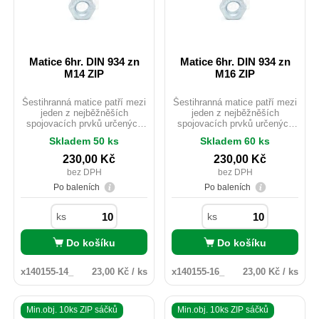
Matice 6hr. DIN 934 zn
Matice 6hr. DIN 934 zn
M14 ZIP
M16 ZIP
Šestihranná matice patří mezi
Šestihranná matice patří mezi
jeden z nejběžněších
jeden z nejběžněších
spojovacích prvků určených
spojovacích prvků určených
pro použití do kovových
pro použití do kovových
Skladem 50 ks
Skladem 60 ks
konstrukcí staveb. Rozdíl
konstrukcí staveb. Rozdíl
mezi ISO 4032 a DIN 934 je u
mezi ISO 4032 a DIN 934 je u
230,00
Kč
230,00
Kč
rozměrů M10;M12 a M14 ve
rozměrů M10;M12 a M14 ve
bez DPH
bez DPH
velikosti použitého e. ISOvé
velikosti použitého e. ISOvé
matičky jsou zlehka vyšší než
matičky jsou zlehka vyšší než
Po baleních
Po baleních
u provedení DIN.
u provedení DIN.
ks
ks
Do košíku
Do košíku
x140155-14_
23,00 Kč / ks
x140155-16_
23,00 Kč / ks
Min.obj. 10ks ZIP sáčků
Min.obj. 10ks ZIP sáčků