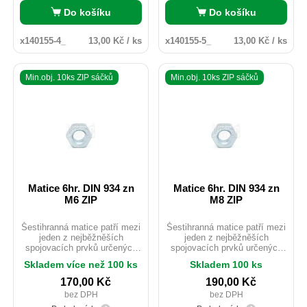
Do košíku
Do košíku
x140155-4_
13,00 Kč / ks
x140155-5_
13,00 Kč / ks
Min.obj. 10ks ZIP sáčků
Min.obj. 10ks ZIP sáčků
Matice 6hr. DIN 934 zn
Matice 6hr. DIN 934 zn
M6 ZIP
M8 ZIP
Šestihranná matice patří mezi
Šestihranná matice patří mezi
jeden z nejběžněších
jeden z nejběžněších
spojovacích prvků určených
spojovacích prvků určených
pro použití do kovových
pro použití do kovových
Skladem více než 100 ks
Skladem 100 ks
konstrukcí staveb. Rozdíl
konstrukcí staveb. Rozdíl
mezi ISO 4032 a DIN 934 je u
mezi ISO 4032 a DIN 934 je u
170,00
Kč
190,00
Kč
rozměrů M10;M12 a M14 ve
rozměrů M10;M12 a M14 ve
bez DPH
bez DPH
velikosti použitého e. ISOvé
velikosti použitého e. ISOvé