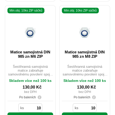
Min.obj. 10ks ZIP sáčků
Min.obj. 10ks ZIP sáčků
Matice samojistná DIN
Matice samojistná DIN
985 zn M6 ZIP
985 zn M8 ZIP
Šestihranná samojistná
Šestihranná samojistná
matice zabraňuje
matice zabraňuje
samovolnému povolení spoje.
samovolnému povolení spoje.
Součástí matice je
Součástí matice je
Skladem více než 100 ks
Skladem více než 100 ks
polyamidový pojistný kroužek.
polyamidový pojistný kroužek.
Matice se dodávají běžně
Matice se dodávají běžně
130,00
Kč
130,00
Kč
pozinkované, ale je možno je
pozinkované, ale je možno je
bez DPH
bez DPH
pokovit např. i do černého
pokovit např. i do černého
zinku, ovšem za cenu změny
zinku, ovšem za cenu změny
Po baleních
Po baleních
barvy polyamidového krouž,
barvy polyamidového krouž,
což ovšem nemá vliv na jeho
což ovšem nemá vliv na jeho
ks
ks
funkčnost.
funkčnost.