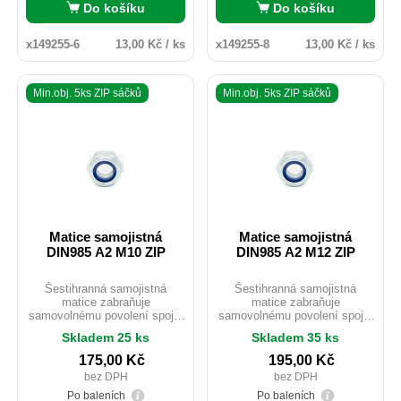
Do košíku
Do košíku
x149255-6
13,00 Kč / ks
x149255-8
13,00 Kč / ks
Min.obj. 5ks ZIP sáčků
Min.obj. 5ks ZIP sáčků
Matice samojistná
Matice samojistná
DIN985 A2 M10 ZIP
DIN985 A2 M12 ZIP
Šestihranná samojistná
Šestihranná samojistná
matice zabraňuje
matice zabraňuje
samovolnému povolení spoje.
samovolnému povolení spoje.
Součástí matice je
Součástí matice je
Skladem 25 ks
Skladem 35 ks
polyamidový pojistný kroužek.
polyamidový pojistný kroužek.
Matice se dodávají běžně
Matice se dodávají běžně
175,00
Kč
195,00
Kč
pozinkované, ale je možno je
pozinkované, ale je možno je
bez DPH
bez DPH
pokovit např. i do černého
pokovit např. i do černého
zinku, ovšem za cenu změny
zinku, ovšem za cenu změny
Po baleních
Po baleních