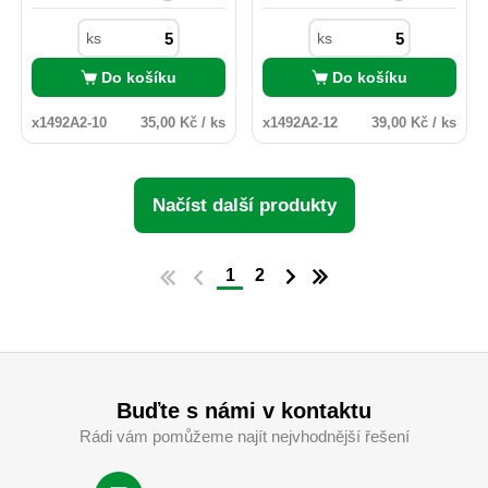
barvy polyamidového krouž,
barvy polyamidového krouž,
což ovšem nemá vliv na jeho
což ovšem nemá vliv na jeho
ks
ks
funkčnost.
funkčnost.
Do košíku
Do košíku
x1492A2-10
35,00 Kč / ks
x1492A2-12
39,00 Kč / ks
Načíst další produkty
1
2
Buďte s námi v kontaktu
Rádi vám pomůžeme najít nejvhodnější řešení