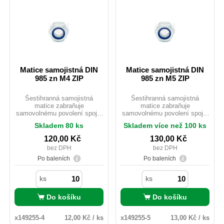
Matice samojistná DIN
Matice samojistná DIN
985 zn M4 ZIP
985 zn M5 ZIP
Šestihranná samojistná
Šestihranná samojistná
matice zabraňuje
matice zabraňuje
samovolnému povolení spoje.
samovolnému povolení spoje.
Součástí matice je
Součástí matice je
Skladem 80 ks
Skladem více než 100 ks
polyamidový pojistný kroužek.
polyamidový pojistný kroužek.
Matice se dodávají běžně
Matice se dodávají běžně
120,00
Kč
130,00
Kč
pozinkované, ale je možno je
pozinkované, ale je možno je
bez DPH
bez DPH
pokovit např. i do černého
pokovit např. i do černého
zinku, ovšem za cenu změny
zinku, ovšem za cenu změny
Po baleních
Po baleních
barvy polyamidového krouž,
barvy polyamidového krouž,
což ovšem nemá vliv na jeho
což ovšem nemá vliv na jeho
ks
ks
funkčnost.
funkčnost.
Do košíku
Do košíku
x149255-4
12,00 Kč / ks
x149255-5
13,00 Kč / ks