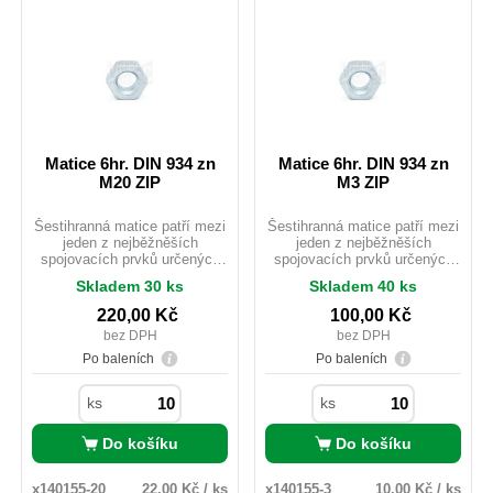
Matice 6hr. DIN 934 zn
Matice 6hr. DIN 934 zn
M20 ZIP
M3 ZIP
Šestihranná matice patří mezi
Šestihranná matice patří mezi
jeden z nejběžněších
jeden z nejběžněších
spojovacích prvků určených
spojovacích prvků určených
pro použití do kovových
pro použití do kovových
Skladem 30 ks
Skladem 40 ks
konstrukcí staveb. Rozdíl
konstrukcí staveb. Rozdíl
mezi ISO 4032 a DIN 934 je u
mezi ISO 4032 a DIN 934 je u
220,00
Kč
100,00
Kč
rozměrů M10;M12 a M14 ve
rozměrů M10;M12 a M14 ve
bez DPH
bez DPH
velikosti použitého e. ISOvé
velikosti použitého e. ISOvé
matičky jsou zlehka vyšší než
matičky jsou zlehka vyšší než
Po baleních
Po baleních
u provedení DIN.
u provedení DIN.
ks
ks
Do košíku
Do košíku
x140155-20_
22,00 Kč / ks
x140155-3_
10,00 Kč / ks