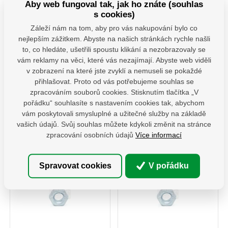
Aby web fungoval tak, jak ho znáte (souhlas
Šestihranná matice patří mezi
Šestihranná matice patří mezi
jeden z nejběžněších
jeden z nejběžněších
s cookies)
spojovacích prvků určených
spojovacích prvků určených
pro použití do kovových
pro použití do kovových
Záleží nám na tom, aby pro vás nakupování bylo co
Skladem více než 100 ks
Skladem více než 100 ks
konstrukcí staveb. Rozdíl
konstrukcí staveb. Rozdíl
nejlepším zážitkem. Abyste na našich stránkách rychle našli
mezi ISO 4032 a DIN 934 je u
mezi ISO 4032 a DIN 934 je u
80,00
Kč
95,00
Kč
to, co hledáte, ušetřili spoustu klikání a nezobrazovaly se
rozměrů M10;M12 a M14 ve
rozměrů M10;M12 a M14 ve
bez DPH
bez DPH
velikosti použitého e. ISOvé
velikosti použitého e. ISOvé
vám reklamy na věci, které vás nezajímají. Abyste web viděli
matičky jsou zlehka vyšší než
matičky jsou zlehka vyšší než
Po baleních
Po baleních
v zobrazení na které jste zvyklí a nemuseli se pokaždé
u provedení DIN.
u provedení DIN.
přihlašovat. Proto od vás potřebujeme souhlas se
ks
ks
zpracováním souborů cookies. Stisknutím tlačítka „V
pořádku“ souhlasíte s nastavením cookies tak, abychom
Do košíku
Do košíku
vám poskytovali smysluplné a užitečné služby na základě
vašich údajů. Svůj souhlas můžete kdykoli změnit na stránce
x1401A2-4
16,00 Kč / ks
x1401A2-5
19,00 Kč / ks
zpracování osobních údajů
Více informací
Min.obj. 5ks ZIP sáčků
Min.obj. 5ks ZIP sáčků
Spravovat cookies
V pořádku