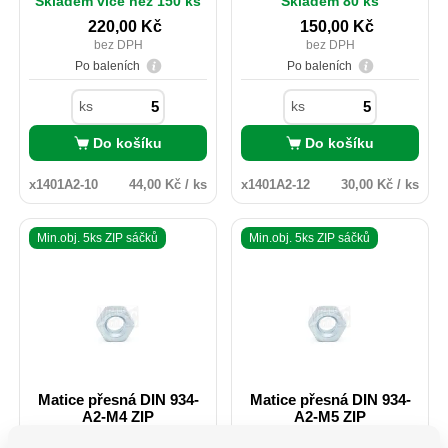
Skladem více než 150 ks
Skladem 80 ks
konstrukcí staveb. Rozdíl
konstrukcí staveb. Rozdíl
mezi ISO 4032 a DIN 934 je u
mezi ISO 4032 a DIN 934 je u
220,00
Kč
150,00
Kč
rozměrů M10;M12 a M14 ve
rozměrů M10;M12 a M14 ve
bez DPH
bez DPH
velikosti použitého e. ISOvé
velikosti použitého e. ISOvé
matičky jsou zlehka vyšší než
matičky jsou zlehka vyšší než
Po baleních
Po baleních
u provedení DIN.
u provedení DIN.
ks
ks
Do košíku
Do košíku
x1401A2-10
44,00 Kč / ks
x1401A2-12
30,00 Kč / ks
Min.obj. 5ks ZIP sáčků
Min.obj. 5ks ZIP sáčků
Matice přesná DIN 934-
Matice přesná DIN 934-
A2-M4 ZIP
A2-M5 ZIP