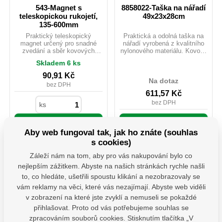
543-Magnet s
8858022-Taška na nářadí
teleskopickou rukojetí,
49x23x28cm
135-600mm
Praktický teleskopický
Praktická a odolná taška na
magnet určený pro snadné
nářadí vyrobená z kvalitního
zvedání a sběr kovových
nylonového materiálu. Kovová
předmětů z těžko přístupných
rukojeť s měkčeným pěnovým
Skladem 6 ks
míst. Délka rukojeti je
madlem zajišťuje pohodlné
nastavitelná od 135 do 600
přenášení i při vyšší zátěži.
90,91
Kč
mm, což umožňuje pohodlnou
Vyztužené dno tašky zvyšuje
Na dotaz
bez DPH
práci i ve stísněných
její stabilitu a životnost. Díky
611,57
Kč
prostorech. Ideální pomocník
31 kapsám nabízí dostatek
do dílny, garáže nebo servisu.
prostoru pro přehledné
bez DPH
ks
uspořádání veškerého nářadí
a příslušenství.
Do košíku
Detail produktu
Aby web fungoval tak, jak ho znáte (souhlas
s cookies)
Magnet 543
90,91 Kč / ks
Taska 8858022
611,57 Kč / ks
Záleží nám na tom, aby pro vás nakupování bylo co
nejlepším zážitkem. Abyste na našich stránkách rychle našli
to, co hledáte, ušetřili spoustu klikání a nezobrazovaly se
vám reklamy na věci, které vás nezajímají. Abyste web viděli
v zobrazení na které jste zvyklí a nemuseli se pokaždé
přihlašovat. Proto od vás potřebujeme souhlas se
zpracováním souborů cookies. Stisknutím tlačítka „V