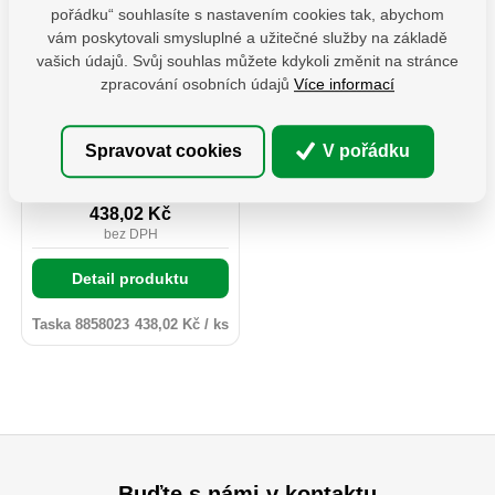
pořádku“ souhlasíte s nastavením cookies tak, abychom
vám poskytovali smysluplné a užitečné služby na základě
vašich údajů. Svůj souhlas můžete kdykoli změnit na stránce
8858023-Taška na aku
nářadí 45x24x33cm
zpracování osobních údajů
Více informací
Odolná taška určená pro
přenášení a ukládání
Spravovat cookies
V pořádku
akumulátorového nářadí.
Popruhy rukojetí jsou vedeny
Na dotaz
pod dnem tašky a mají
zesílené šití pro vyšší
438,02
Kč
pevnost a dlouhou životnost.
bez DPH
Stabilitu zajišťuje 6 gumových
nožiček. Taška je vybavena 3
kapsami pro baterie do 4Ah, 2
Detail produktu
kapsami pro baterie do 6Ah, 2
kapsami pro nabíječky a 2
vnějšími kapsami pro drobné
Taska 8858023
438,02 Kč / ks
příslušenství.
Buďte s námi v kontaktu