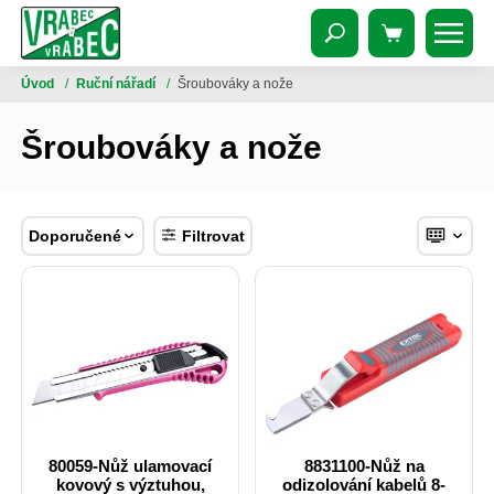
Úvod
/
Ruční nářadí
/
Šroubováky a nože
Šroubováky a nože
Doporučené
Filtrovat
80059-Nůž ulamovací
8831100-Nůž na
kovový s výztuhou,
odizolování kabelů 8-