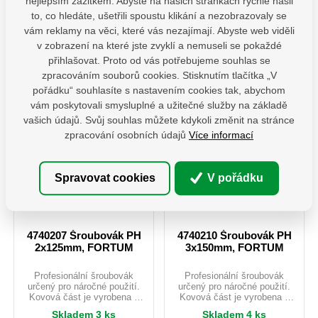
nejlepším zážitkem. Abyste na našich stránkách rychle našli
krutu. Dřík je povrchově
krutu. Dřík je povrchově
upravený tvrdochromem se
upravený tvrdochromem se
ks
ks
to, co hledáte, ušetřili spoustu klikání a nezobrazovaly se
saténovým povrchem.a špička
saténovým povrchem.a špička
vám reklamy na věci, které vás nezajímají. Abyste web viděli
je opatřena karbidovou vrstvou
je opatřena karbidovou vrstvou
Do košíku
Do košíku
pro vyšší tření a bezpečnější
pro vyšší tření a bezpečnější
v zobrazení na které jste zvyklí a nemuseli se pokaždé
kontakt se šroubem.
kontakt se šroubem.
přihlašovat. Proto od vás potřebujeme souhlas se
Ergonomicky tvarovaná
Ergonomicky tvarovaná
Sroubovak 4740201
Sroubovak 4740204
zpracováním souborů cookies. Stisknutím tlačítka „V
rukojeť je vyrobena z odolného
rukojeť je vyrobena z odolného
40,50 Kč / ks
57,02 Kč / ks
polypropylenu a na povrchu
polypropylenu a na povrchu
pořádku“ souhlasíte s nastavením cookies tak, abychom
doplněna kvalitní TPR pryží s
doplněna kvalitní TPR pryží s
vám poskytovali smysluplné a užitečné služby na základě
protiskluzovým efektem.
protiskluzovým efektem.
Tento design výrazně zvyšuje
Tento design výrazně zvyšuje
vašich údajů. Svůj souhlas můžete kdykoli změnit na stránce
krouticí sílu šroubováku a
krouticí sílu šroubováku a
zpracování osobních údajů
Více informací
současně zajišťuje komfortní
současně zajišťuje komfortní
a bezpečné držení i při
a bezpečné držení i při
dlouhodobé práci.
dlouhodobé práci.
Spravovat cookies
V pořádku
4740207 Šroubovák PH
4740210 Šroubovák PH
2x125mm, FORTUM
3x150mm, FORTUM
Profesionální šroubovák
Profesionální šroubovák
určený pro náročné použití.
určený pro náročné použití.
Kovová část je vyrobena z
Kovová část je vyrobena z
prvotřídní oceli S2, která je
prvotřídní oceli S2, která je
Skladem 3 ks
Skladem 4 ks