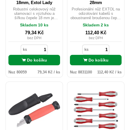
18mm, Extol Lady
28mm
Robustní celokovový nůž
Profesionální nůž EXTOL na
ulamovací s výztuhou a
odizolování kabelů s
šířkou čepele 18 mm je
oboustranně broušenou čepelí
navržen pro bezpečné a
– rovným i hákovým břitem –
Skladem 10 ks
Skladem 2 ks
přesné řezání. Díky Auto-lock
umožňuje přesné a bezpečné
mechanismu se čepel pevně
řezy izolace kabelů v
79,34
Kč
112,40
Kč
zajistí během práce a
podélném i obvodovém směru,
bez DPH
bez DPH
minimalizuje riziko nechtěného
aniž by došlo k poškození
vysunutí. Odolná kovová
vodičů uvnitř. Díky stavěcímu
konstrukce zajišťuje dlouhou
šroubu lze jednoduše nastavit
ks
ks
životnost a spolehlivost i při
hloubku řezu podle tloušťky
náročném použití. Ideální pro
izolace. Ergonomická
Do košíku
Do košíku
kutily, dílny i profesionální
dvousložková rukojeť z
použití při řezání kartonu,
měkčené TPR pryže zajišťuje
plastu či jiných materiálů.
pohodlné a bezpečné
Nuz 80059
79,34 Kč / ks
Nuz 8831100
112,40 Kč / ks
uchopení. Určeno pro kabely o
průměru 8–28 mm, ideální pro
elektrikáře i domácí použití.