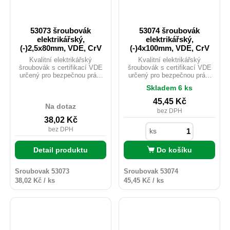
53073 šroubovák
53074 šroubovák
elektrikářský,
elektrikářský,
(-)2,5x80mm, VDE, CrV
(-)4x100mm, VDE, CrV
Kvalitní elektrikářský
Kvalitní elektrikářský
šroubovák s certifikací VDE
šroubovák s certifikací VDE
určený pro bezpečnou práci
určený pro bezpečnou práci
pod napětím až do 1000 V.
pod napětím až do 1000 V.
Skladem 6 ks
Dřík z chrom-vanadiové (CrV)
Dřík z chrom-vanadiové (CrV)
oceli s matovou povrchovou
oceli s matovou povrchovou
45,45
Kč
úpravou pro vyšší odolnost
úpravou pro vyšší odolnost
Na dotaz
bez DPH
vůči opotřebení a korozi.
vůči opotřebení a korozi.
38,02
Kč
Ergonomická rukojeť z tvrdého
Ergonomická rukojeť z tvrdého
PP plastu, která zajišťuje
PP plastu, která zajišťuje
bez DPH
ks
pevné uchopení a přesné
pevné uchopení a přesné
vedení šroubováku. Povrch
vedení šroubováku. Povrch
Detail produktu
Do košíku
rukojeti potažený měkčenou
rukojeti potažený měkčenou
TPR pryží s protiskluzovou
TPR pryží s protiskluzovou
úpravou – pro pohodlné držení
úpravou – pro pohodlné držení
Sroubovak 53073
Sroubovak 53074
a vyšší přenos kroutící síly.
a vyšší přenos kroutící síly.
38,02 Kč / ks
45,45 Kč / ks
Vhodný pro elektrikářské
Vhodný pro elektrikářské
práce, údržbu, montáže i
práce, údržbu, montáže i
běžné dílenské použití.
běžné dílenské použití.