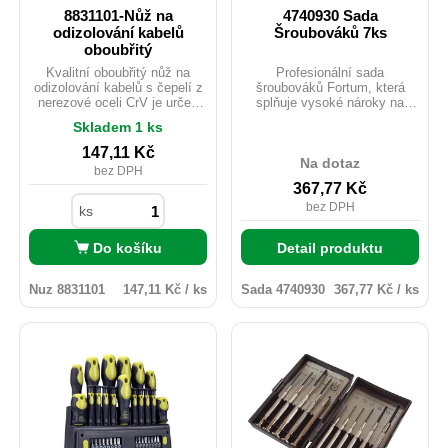
8831101-Nůž na
4740930 Sada
odizolování kabelů
Šroubováků 7ks
oboubřitý
Kvalitní oboubřitý nůž na
Profesionální sada
odizolování kabelů s čepelí z
šroubováků Fortum, která
nerezové oceli CrV je určen
splňuje vysoké nároky na
pro přesné a bezpečné
odolnost i komfort při práci.
Skladem 1 ks
odstranění izolace bez
Ergonomicky tvarovaná
poškození vodičů. Celková
rukojeť z tvrdého PP plastu je
147,11
Kč
délka nože je 155 mm, délka
na povrchu doplněna
Na dotaz
bez DPH
ergonomické rukojeti 120 mm
měkčenou TPR pryží s
367,77
Kč
zajišťuje pohodlné a jisté
protiskluzovou úpravou. Díky
držení při práci. Součástí je
tomu šroubováky pevně sedí
bez DPH
ks
plastové pouzdro chránící
v ruce a umožňují přenášet
čepel, které lze snadno
vyšší krouticí sílu.Dříky jsou
Do košíku
Detail produktu
zavěsit na opasek pro
vyrobeny z prvotřídní S2 oceli,
pohodlné nošení a rychlou
která je kalena na tvrdost HRC
dostupnost nástroje.
58–60. Matovaná povrchová
Nuz 8831101
147,11 Kč / ks
Sada 4740930
367,77 Kč / ks
úprava zajišťuje odolnost proti
opotřebení i korozi. Sada
obsahuje: 3× plochý (-), 2× PH
(křížový), 2× PZ (křížový s
vylepšeným profilem), tedy
(-)3x75mm, (-)5x100mm,
(-)6x125mm,PH1x100mm,
PH2x125mm, PZ1x100mm,
PZ2x125mm