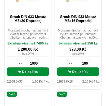
Šroub DIN 933-Mosaz
Šroub DIN 933-Mosaz
M5x30 Doprodej
M6x16 Doprodej
Mosazné šrouby nachází své
Mosazné šrouby nachází své
využití hlavně při renovaci
využití hlavně při renovaci
nábytku, historických oděvů
nábytku, historických oděvů
nebo starých motocyklů.
nebo starých motocyklů.
Skladem více než 7400 ks
Skladem více než 150 ks
Mosaz je možno použít i
Mosaz je možno použít i
v exteriéru ačkoliv
v exteriéru ačkoliv
1 200,00
Kč
378,00
Kč
nedisponuje žádnou
nedisponuje žádnou
bez DPH
bez DPH
povrchovou úpravou. Pro svou
povrchovou úpravou. Pro svou
velmi dobrou vodivost je hojně
velmi dobrou vodivost je hojně
využíván v elektrotechnickém
využíván v elektrotechnickém
ks
ks
průmyslu, kde nevadí nízká
průmyslu, kde nevadí nízká
pevnost materiálu.
pevnost materiálu.
Do košíku
Do košíku
11038-5x30
1,20 Kč / ks
11038-6x16
2,10 Kč / ks
Akce
Akce