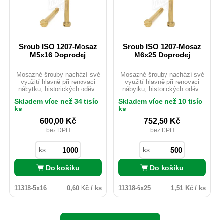
Šroub ISO 1207-Mosaz
Šroub ISO 1207-Mosaz
M5x16 Doprodej
M6x25 Doprodej
Mosazné šrouby nachází své
Mosazné šrouby nachází své
využití hlavně při renovaci
využití hlavně při renovaci
nábytku, historických oděvů
nábytku, historických oděvů
nebo starých motocyklů.
nebo starých motocyklů.
Skladem více než 34 tisíc
Skladem více než 10 tisíc
Mosaz je možno použít i
Mosaz je možno použít i
ks
ks
v exteriéru ačkoliv
v exteriéru ačkoliv
nedisponuje žádnou
nedisponuje žádnou
600,00
Kč
752,50
Kč
povrchovou úpravou. Pro svou
povrchovou úpravou. Pro svou
bez DPH
bez DPH
velmi dobrou vodivost je hojně
velmi dobrou vodivost je hojně
využíván v elektrotechnickém
využíván v elektrotechnickém
průmyslu, kde nevadí nízká
průmyslu, kde nevadí nízká
ks
ks
pevnost materiálu.
pevnost materiálu.
Do košíku
Do košíku
11318-5x16
0,60 Kč / ks
11318-6x25
1,51 Kč / ks