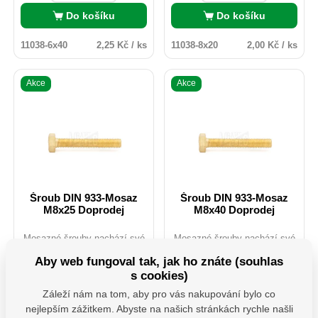
Do košíku
Do košíku
11038-6x40
2,25 Kč / ks
11038-8x20
2,00 Kč / ks
Akce
Akce
Šroub DIN 933-Mosaz
Šroub DIN 933-Mosaz
M8x25 Doprodej
M8x40 Doprodej
Mosazné šrouby nachází své
Mosazné šrouby nachází své
využití hlavně při renovaci
využití hlavně při renovaci
nábytku, historických oděvů
nábytku, historických oděvů
Aby web fungoval tak, jak ho znáte (souhlas
nebo starých motocyklů.
nebo starých motocyklů.
s cookies)
Skladem více než 9700 ks
Skladem více než 6600 ks
Mosaz je možno použít i
Mosaz je možno použít i
v exteriéru ačkoliv
v exteriéru ačkoliv
Záleží nám na tom, aby pro vás nakupování bylo co
1 348,55
Kč
800,00
Kč
nedisponuje žádnou
nedisponuje žádnou
nejlepším zážitkem. Abyste na našich stránkách rychle našli
bez DPH
bez DPH
povrchovou úpravou. Pro svou
povrchovou úpravou. Pro svou