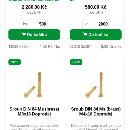
v exteriéru ačkoliv
nedisponuje žádnou
2 280,00
Kč
580,00
Kč
povrchovou úpravou. Pro svou
bez DPH
bez DPH
velmi dobrou vodivost je hojně
využíván v elektrotechnickém
průmyslu, kde nevadí nízká
ks
ks
pevnost materiálu.
Do košíku
Do košíku
11038-8x60
4,56 Kč / ks
11318-3x10*
0,29 Kč / ks
Akce
Akce
Šroub DIN 84 Ms (brass)
Šroub DIN 84 Ms (brass)
M3x16 Doprodej
M4x10 Doprodej
Mosazné šrouby nachází své
Mosazné šrouby nachází své
využití hlavně při renovaci
využití hlavně při renovaci