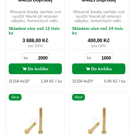
M4x16 Doprodej
M4x25 Doprodej
Mosazné šrouby nachází své
Mosazné šrouby nachází své
využití hlavně při renovaci
využití hlavně při renovaci
nábytku, historických oděvů
nábytku, historických oděvů
nebo starých motocyklů.
nebo starých motocyklů.
Skladem více než 12 tisíc
Skladem více než 24 tisíc
Mosaz je možno použít i
Mosaz je možno použít i
ks
ks
v exteriéru ačkoliv
v exteriéru ačkoliv
nedisponuje žádnou
nedisponuje žádnou
3 686,00
Kč
400,00
Kč
povrchovou úpravou. Pro svou
povrchovou úpravou. Pro svou
bez DPH
bez DPH
velmi dobrou vodivost je hojně
velmi dobrou vodivost je hojně
využíván v elektrotechnickém
využíván v elektrotechnickém
průmyslu, kde nevadí nízká
průmyslu, kde nevadí nízká
ks
ks
pevnost materiálu.
pevnost materiálu.
Do košíku
Do košíku
11318-4x16*
1,84 Kč / ks
11318-4x25*
0,40 Kč / ks
Akce
Akce