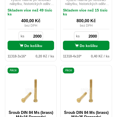
nábytku, historických oděvů
nábytku, historických oděvů
nebo starých motocyklů.
nebo starých motocyklů.
Skladem více než 49 tisíc
Skladem více než 15 tisíc
Mosaz je možno použít i
Mosaz je možno použít i
ks
ks
v exteriéru ačkoliv
v exteriéru ačkoliv
nedisponuje žádnou
nedisponuje žádnou
400,00
Kč
800,00
Kč
povrchovou úpravou. Pro svou
povrchovou úpravou. Pro svou
bez DPH
bez DPH
velmi dobrou vodivost je hojně
velmi dobrou vodivost je hojně
využíván v elektrotechnickém
využíván v elektrotechnickém
průmyslu, kde nevadí nízká
průmyslu, kde nevadí nízká
ks
ks
pevnost materiálu.
pevnost materiálu.
Do košíku
Do košíku
11318-3x16*
0,20 Kč / ks
11318-4x10*
0,40 Kč / ks
Akce
Akce
Šroub DIN 84 Ms (brass)
Šroub DIN 84 Ms (brass)