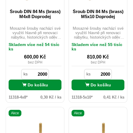
Šroub DIN 84 Ms (brass)
Šroub DIN 84 Ms (brass)
M4x8 Doprodej
M5x10 Doprodej
Mosazné šrouby nachází své
Mosazné šrouby nachází své
využití hlavně při renovaci
využití hlavně při renovaci
nábytku, historických oděvů
nábytku, historických oděvů
nebo starých motocyklů.
nebo starých motocyklů.
Skladem více než 54 tisíc
Skladem více než 55 tisíc
Mosaz je možno použít i
Mosaz je možno použít i
ks
ks
v exteriéru ačkoliv
v exteriéru ačkoliv
nedisponuje žádnou
nedisponuje žádnou
600,00
Kč
810,00
Kč
povrchovou úpravou. Pro svou
povrchovou úpravou. Pro svou
bez DPH
bez DPH
velmi dobrou vodivost je hojně
velmi dobrou vodivost je hojně
využíván v elektrotechnickém
využíván v elektrotechnickém
průmyslu, kde nevadí nízká
průmyslu, kde nevadí nízká
ks
ks
pevnost materiálu.
pevnost materiálu.
Do košíku
Do košíku
11318-4x8*
0,30 Kč / ks
11318-5x10*
0,41 Kč / ks
Akce
Akce