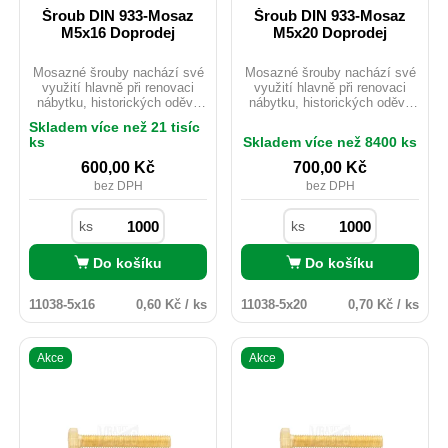
Šroub DIN 933-Mosaz
Šroub DIN 933-Mosaz
M5x16 Doprodej
M5x20 Doprodej
Mosazné šrouby nachází své
Mosazné šrouby nachází své
využití hlavně při renovaci
využití hlavně při renovaci
nábytku, historických oděvů
nábytku, historických oděvů
nebo starých motocyklů.
nebo starých motocyklů.
Skladem více než 21 tisíc
Mosaz je možno použít i
Mosaz je možno použít i
ks
Skladem více než 8400 ks
v exteriéru ačkoliv
v exteriéru ačkoliv
nedisponuje žádnou
nedisponuje žádnou
600,00
Kč
700,00
Kč
povrchovou úpravou. Pro svou
povrchovou úpravou. Pro svou
bez DPH
bez DPH
velmi dobrou vodivost je hojně
velmi dobrou vodivost je hojně
využíván v elektrotechnickém
využíván v elektrotechnickém
průmyslu, kde nevadí nízká
průmyslu, kde nevadí nízká
ks
ks
pevnost materiálu.
pevnost materiálu.
Do košíku
Do košíku
11038-5x16
0,60 Kč / ks
11038-5x20
0,70 Kč / ks
Akce
Akce