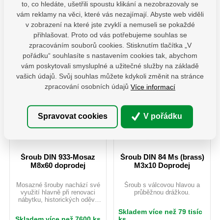
to, co hledáte, ušetřili spoustu klikání a nezobrazovaly se
velmi dobrou vodivost je hojně
velmi dobrou vodivost je hojně
využíván v elektrotechnickém
využíván v elektrotechnickém
ks
ks
vám reklamy na věci, které vás nezajímají. Abyste web viděli
průmyslu, kde nevadí nízká
průmyslu, kde nevadí nízká
v zobrazení na které jste zvyklí a nemuseli se pokaždé
pevnost materiálu.
pevnost materiálu.
Do košíku
Do košíku
přihlašovat. Proto od vás potřebujeme souhlas se
zpracováním souborů cookies. Stisknutím tlačítka „V
11038-8x25
2,70 Kč / ks
11038-8x40
4,00 Kč / ks
pořádku“ souhlasíte s nastavením cookies tak, abychom
vám poskytovali smysluplné a užitečné služby na základě
vašich údajů. Svůj souhlas můžete kdykoli změnit na stránce
Akce
Akce
zpracování osobních údajů
Více informací
Spravovat cookies
V pořádku
Šroub DIN 933-Mosaz
Šroub DIN 84 Ms (brass)
M8x60 doprodej
M3x10 Doprodej
Mosazné šrouby nachází své
Šroub s válcovou hlavou a
využití hlavně při renovaci
průběžnou drážkou.
nábytku, historických oděvů
nebo starých motocyklů.
Skladem více než 79 tisíc
Mosaz je možno použít i
Skladem více než 7600 ks
ks