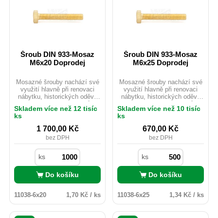
Šroub DIN 933-Mosaz
Šroub DIN 933-Mosaz
M6x20 Doprodej
M6x25 Doprodej
Mosazné šrouby nachází své
Mosazné šrouby nachází své
využití hlavně při renovaci
využití hlavně při renovaci
nábytku, historických oděvů
nábytku, historických oděvů
nebo starých motocyklů.
nebo starých motocyklů.
Skladem více než 12 tisíc
Skladem více než 10 tisíc
Mosaz je možno použít i
Mosaz je možno použít i
ks
ks
v exteriéru ačkoliv
v exteriéru ačkoliv
nedisponuje žádnou
nedisponuje žádnou
1 700,00
Kč
670,00
Kč
povrchovou úpravou. Pro svou
povrchovou úpravou. Pro svou
bez DPH
bez DPH
velmi dobrou vodivost je hojně
velmi dobrou vodivost je hojně
využíván v elektrotechnickém
využíván v elektrotechnickém
průmyslu, kde nevadí nízká
průmyslu, kde nevadí nízká
ks
ks
pevnost materiálu.
pevnost materiálu.
Do košíku
Do košíku
11038-6x20
1,70 Kč / ks
11038-6x25
1,34 Kč / ks