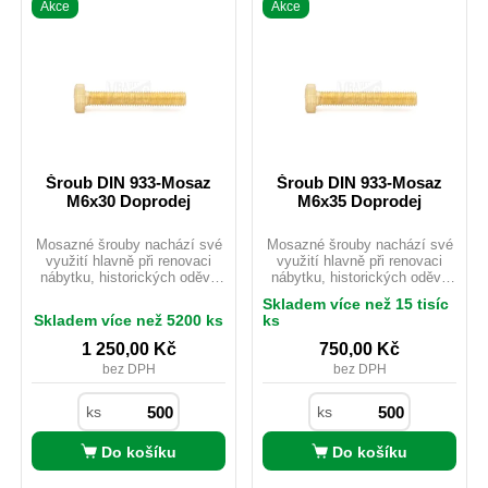
Akce
Akce
Šroub DIN 933-Mosaz
Šroub DIN 933-Mosaz
M6x30 Doprodej
M6x35 Doprodej
Mosazné šrouby nachází své
Mosazné šrouby nachází své
využití hlavně při renovaci
využití hlavně při renovaci
nábytku, historických oděvů
nábytku, historických oděvů
nebo starých motocyklů.
nebo starých motocyklů.
Skladem více než 15 tisíc
Mosaz je možno použít i
Mosaz je možno použít i
Skladem více než 5200 ks
ks
v exteriéru ačkoliv
v exteriéru ačkoliv
nedisponuje žádnou
nedisponuje žádnou
1 250,00
Kč
750,00
Kč
povrchovou úpravou. Pro svou
povrchovou úpravou. Pro svou
bez DPH
bez DPH
velmi dobrou vodivost je hojně
velmi dobrou vodivost je hojně
využíván v elektrotechnickém
využíván v elektrotechnickém
průmyslu, kde nevadí nízká
průmyslu, kde nevadí nízká
ks
ks
pevnost materiálu.
pevnost materiálu.
Do košíku
Do košíku