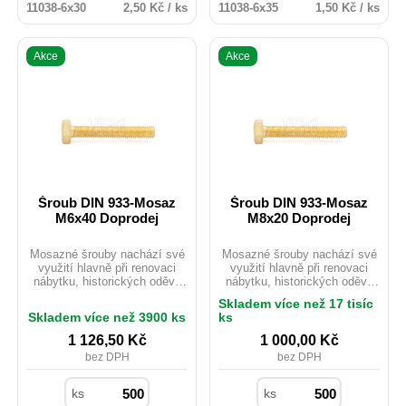
11038-6x30
2,50 Kč / ks
11038-6x35
1,50 Kč / ks
Akce
Akce
Šroub DIN 933-Mosaz
Šroub DIN 933-Mosaz
M6x40 Doprodej
M8x20 Doprodej
Mosazné šrouby nachází své
Mosazné šrouby nachází své
využití hlavně při renovaci
využití hlavně při renovaci
nábytku, historických oděvů
nábytku, historických oděvů
nebo starých motocyklů.
nebo starých motocyklů.
Skladem více než 17 tisíc
Mosaz je možno použít i
Mosaz je možno použít i
Skladem více než 3900 ks
ks
v exteriéru ačkoliv
v exteriéru ačkoliv
nedisponuje žádnou
nedisponuje žádnou
1 126,50
Kč
1 000,00
Kč
povrchovou úpravou. Pro svou
povrchovou úpravou. Pro svou
bez DPH
bez DPH
velmi dobrou vodivost je hojně
velmi dobrou vodivost je hojně
využíván v elektrotechnickém
využíván v elektrotechnickém
průmyslu, kde nevadí nízká
průmyslu, kde nevadí nízká
ks
ks
pevnost materiálu.
pevnost materiálu.