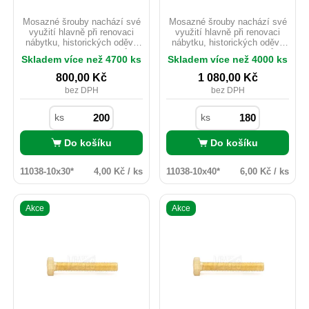
Mosazné šrouby nachází své
Mosazné šrouby nachází své
využití hlavně při renovaci
využití hlavně při renovaci
nábytku, historických oděvů
nábytku, historických oděvů
nebo starých motocyklů.
nebo starých motocyklů.
Skladem více než 4700 ks
Skladem více než 4000 ks
Mosaz je možno použít i
Mosaz je možno použít i
v exteriéru ačkoliv
v exteriéru ačkoliv
800,00
Kč
1 080,00
Kč
nedisponuje žádnou
nedisponuje žádnou
bez DPH
bez DPH
povrchovou úpravou. Pro svou
povrchovou úpravou. Pro svou
velmi dobrou vodivost je hojně
velmi dobrou vodivost je hojně
využíván v elektrotechnickém
využíván v elektrotechnickém
ks
ks
průmyslu, kde nevadí nízká
průmyslu, kde nevadí nízká
pevnost materiálu.
pevnost materiálu.
Do košíku
Do košíku
11038-10x30*
4,00 Kč / ks
11038-10x40*
6,00 Kč / ks
Akce
Akce