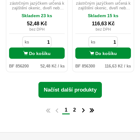
zástrčným jazýčkem určená k
zástrčným jazýčkem určená k
zajištění okenic, dveří nebo
zajištění okenic, dveří nebo
beden. Zabraňuje
beden. Zabraňuje
Skladem 23 ks
Skladem 15 ks
samovolnému otevření či
samovolnému otevření či
pohybu dvířek a vík.
pohybu dvířek a vík.
52,48
Kč
116,63
Kč
bez DPH
bez DPH
ks
ks
Do košíku
Do košíku
BF 856200
52,48 Kč / ks
BF 856300
116,63 Kč / ks
Načíst další produkty
1
2