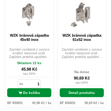
WZK bránová západka
WZK bránová západka
45x40 inox
61x52 inox
Zavírání vyrobené z vysoce
Zavírání vyrobené z vysoce
kvalitní nerezové oceli.
kvalitní nerezové oceli.
Zajištění probíhá spuštěním
Zajištění probíhá spuštěním
pohyblivého zástrčného
pohyblivého zástrčného
Skladem 12 ks
jazýčku, což zabraňuje
jazýčku, což zabraňuje
samovolnému otevření branky
samovolnému otevření branky
45,98
Kč
nebo dvířek. Obsahuje otvory
nebo dvířek. Obsahuje otvory
Na dotaz
bez DPH
umožňující dodatečné
umožňující dodatečné
90,69
Kč
upevnění visacího zámku.
upevnění visacího zámku.
bez DPH
ks
Do košíku
Detail produktu
BF 850851
45,98 Kč / ks
BF 850852
90,69 Kč / ks