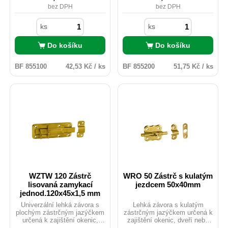
bez DPH
bez DPH
ks
ks
Do košíku
Do košíku
BF 855100
42,53 Kč / ks
BF 855200
51,75 Kč / ks
WZTW 120 Zástrč
WRO 50 Zástrč s kulatým
lisovaná zamykací
jezdcem 50x40mm
jednod.120x45x1,5 mm
Univerzální lehká závora s
Lehká závora s kulatým
plochým zástrčným jazýčkem
zástrčným jazýčkem určená k
určená k zajištění okenic,
zajištění okenic, dveří nebo
dveří nebo beden. Zabraňuje
beden. Zabraňuje