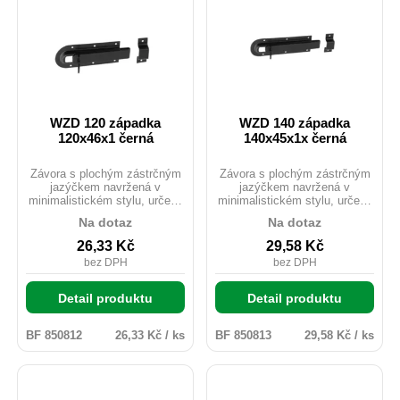
WZD 120 západka
WZD 140 západka
120x46x1 černá
140x45x1x černá
Závora s plochým zástrčným
Závora s plochým zástrčným
jazýčkem navržená v
jazýčkem navržená v
minimalistickém stylu, určená
minimalistickém stylu, určená
k zajištění okenic, dveří nebo
k zajištění okenic, dveří nebo
Na dotaz
Na dotaz
beden. Zabraňuje
beden. Zabraňuje
samovolnému otevření nebo
samovolnému otevření nebo
26,33
Kč
29,58
Kč
pohybu dvířek a vík.
pohybu dvířek a vík.
bez DPH
bez DPH
Detail produktu
Detail produktu
BF 850812
26,33 Kč / ks
BF 850813
29,58 Kč / ks