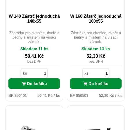
W 140 Zástrč jednoduchá
W 160 Zástrč jednoduchá
140x55
160x55
Zástrčka pro okenice, dveře a
Zástrčka pro okenice, dveře a
bedny s místem na visací
bedny s místem na visací
zámek.
zámek.
Skladem 11 ks
Skladem 13 ks
50,41
Kč
52,30
Kč
bez DPH
bez DPH
ks
ks
Do košíku
Do košíku
BF 850401
50,41 Kč / ks
BF 850501
52,30 Kč / ks