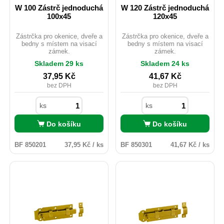
W 100 Zástrč jednoduchá
W 120 Zástrč jednoduchá
100x45
120x45
Zástrčka pro okenice, dveře a
Zástrčka pro okenice, dveře a
bedny s místem na visací
bedny s místem na visací
zámek.
zámek.
Skladem 29 ks
Skladem 24 ks
37,95
Kč
41,67
Kč
bez DPH
bez DPH
ks
ks
Do košíku
Do košíku
BF 850201
37,95 Kč / ks
BF 850301
41,67 Kč / ks