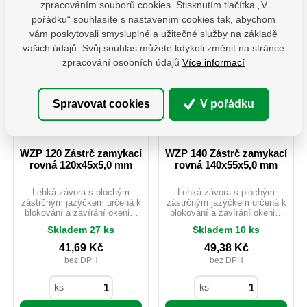
zpracováním souborů cookies. Stisknutím tlačítka „V
BF 853101
16,85 Kč / ks
BF 853201
34,22 Kč / ks
pořádku“ souhlasíte s nastavením cookies tak, abychom
vám poskytovali smysluplné a užitečné služby na základě
vašich údajů. Svůj souhlas můžete kdykoli změnit na stránce
zpracování osobních údajů
Více informací
Spravovat cookies
V pořádku
WZP 120 Zástrč zamykací
WZP 140 Zástrč zamykací
rovná 120x45x5,0 mm
rovná 140x55x5,0 mm
Lehká závora s plochým
Lehká závora s plochým
zástrčným jazýčkem určená k
zástrčným jazýčkem určená k
blokování a zavírání okenic,
blokování a zavírání okenic,
dveří nebo beden. Je
dveří nebo beden. Je
Skladem 27 ks
Skladem 10 ks
vybavena otvorem pro
vybavena otvorem pro
upevnění visacího zámku.
upevnění visacího zámku.
41,69
Kč
49,38
Kč
Zabraňuje samovolnému
Zabraňuje samovolnému
bez DPH
bez DPH
otevření či pohybu dvířek a
otevření či pohybu dvířek a
vík a chrání před
vík a chrání před
neoprávněným přístupem.
neoprávněným přístupem.
ks
ks