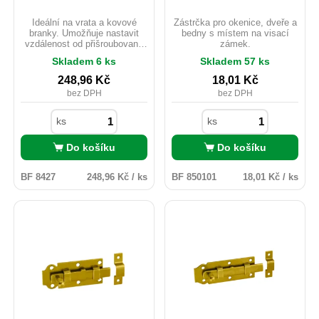
Ideální na vrata a kovové
Zástrčka pro okenice, dveře a
branky. Umožňuje nastavit
bedny s místem na visací
vzdálenost od přišroubované
zámek.
roviny.
Skladem 6 ks
Skladem 57 ks
248,96
Kč
18,01
Kč
bez DPH
bez DPH
ks
ks
Do košíku
Do košíku
BF 8427
248,96 Kč / ks
BF 850101
18,01 Kč / ks