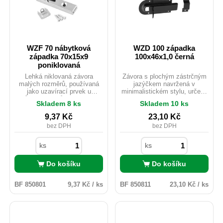
WZF 70 nábytková
WZD 100 západka
západka 70x15x9
100x46x1,0 černá
poniklovaná
Lehká niklovaná závora
Závora s plochým zástrčným
malých rozměrů, používaná
jazýčkem navržená v
jako uzavírací prvek u
minimalistickém stylu, určená
různých druhů dřevěných
k zajištění okenic, dveří nebo
Skladem 8 ks
Skladem 10 ks
vrátek, dveří nebo okenic.
beden. Zabraňuje
samovolnému otevření nebo
9,37
Kč
23,10
Kč
pohybu dvířek a vík.
bez DPH
bez DPH
ks
ks
Do košíku
Do košíku
BF 850801
9,37 Kč / ks
BF 850811
23,10 Kč / ks