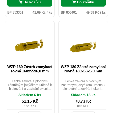
Do košíku
Do košíku
BF 853301
41,69 Kč / ks
BF 853401
49,38 Kč / ks
WZP 160 Zástrč zamykací
WZP 180 Zástrč zamykací
rovná 160x55x6,0 mm
rovná 180x65x6,0 mm
Lehká závora s plochým
Lehká závora s plochým
zástrčným jazýčkem určená k
zástrčným jazýčkem určená k
blokování a zavírání okenic,
blokování a zavírání okenic,
dveří nebo beden. Je
dveří nebo beden. Je
Skladem 6 ks
Skladem 18 ks
vybavena otvorem pro
vybavena otvorem pro
upevnění visacího zámku.
upevnění visacího zámku.
51,15
Kč
78,73
Kč
Zabraňuje samovolnému
Zabraňuje samovolnému
bez DPH
bez DPH
otevření či pohybu dvířek a
otevření či pohybu dvířek a
vík a chrání před
vík a chrání před