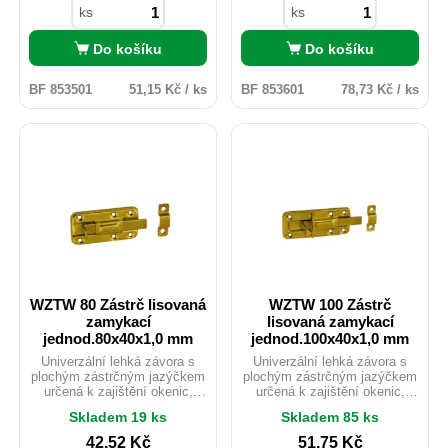
neoprávněným přístupem.
neoprávněným přístupem.
ks
ks
Do košíku
Do košíku
BF 853501
51,15 Kč / ks
BF 853601
78,73 Kč / ks
WZTW 80 Zástrč lisovaná
WZTW 100 Zástrč
zamykací
lisovaná zamykací
jednod.80x40x1,0 mm
jednod.100x40x1,0 mm
Univerzální lehká závora s
Univerzální lehká závora s
plochým zástrčným jazýčkem
plochým zástrčným jazýčkem
určená k zajištění okenic,
určená k zajištění okenic,
dveří nebo beden. Zabraňuje
dveří nebo beden. Zabraňuje
Skladem 19 ks
Skladem 85 ks
samovolnému otevření či
samovolnému otevření či
pohybu dvířek a vík.
pohybu dvířek a vík.
42,52
Kč
51,75
Kč