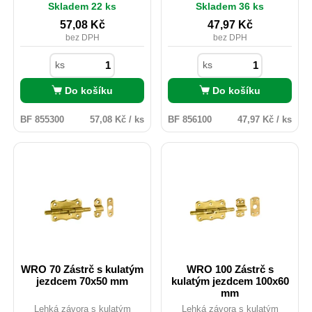
Skladem 22 ks
Skladem 36 ks
samovolnému otevření či
samovolnému otevření či
pohybu dvířek a vík.
pohybu dvířek a vík.
57,08
Kč
47,97
Kč
bez DPH
bez DPH
ks
ks
Do košíku
Do košíku
BF 855300
57,08 Kč / ks
BF 856100
47,97 Kč / ks
WRO 70 Zástrč s kulatým
WRO 100 Zástrč s
jezdcem 70x50 mm
kulatým jezdcem 100x60
mm
Lehká závora s kulatým
Lehká závora s kulatým