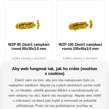
WZP 80 Zástrč zamykací
WZP 100 Zástrč zamykací
rovná 80x30x3,0 mm
rovná 100x45x3,0 mm
Lehká závora s plochým
Lehká závora s plochým
zástrčným jazýčkem určená k
zástrčným jazýčkem určená k
blokování a zavírání okenic,
blokování a zavírání okenic,
Aby web fungoval tak, jak ho znáte (souhlas
dveří nebo beden. Je
dveří nebo beden. Je
Skladem 32 ks
Skladem 6 ks
vybavena otvorem pro
vybavena otvorem pro
s cookies)
upevnění visacího zámku.
upevnění visacího zámku.
16,85
Kč
34,22
Kč
Záleží nám na tom, aby pro vás nakupování bylo co
Zabraňuje samovolnému
Zabraňuje samovolnému
bez DPH
bez DPH
otevření či pohybu dvířek a
otevření či pohybu dvířek a
nejlepším zážitkem. Abyste na našich stránkách rychle našli
vík a chrání před
vík a chrání před
to, co hledáte, ušetřili spoustu klikání a nezobrazovaly se
neoprávněným přístupem.
neoprávněným přístupem.
ks
ks
vám reklamy na věci, které vás nezajímají. Abyste web viděli
v zobrazení na které jste zvyklí a nemuseli se pokaždé
Do košíku
Do košíku
přihlašovat. Proto od vás potřebujeme souhlas se