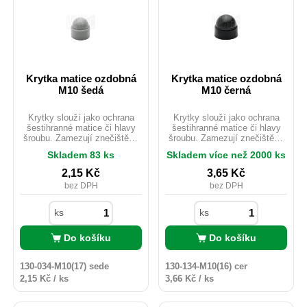
Krytka matice ozdobná
Krytka matice ozdobná
M10 šedá
M10 černá
Krytky slouží jako ochrana
Krytky slouží jako ochrana
šestihranné matice či hlavy
šestihranné matice či hlavy
šroubu. Zamezují znečištění,
šroubu. Zamezují znečištění,
korozi, poškození. Chrání
korozi, poškození. Chrání
Skladem 83 ks
Skladem více než 2000 ks
spojovací materiál proti
spojovací materiál proti
povětrnostním podmínkám.
povětrnostním podmínkám.
2,15
Kč
3,65
Kč
Jsou dostupné v různých
Jsou dostupné v různých
bez DPH
bez DPH
barvách. Vhodné i pro
barvách. Vhodné i pro
venkovní použití.
venkovní použití.
ks
ks
Do košíku
Do košíku
130-034-M10(17) sede
130-134-M10(16) cer
2,15 Kč / ks
3,66 Kč / ks