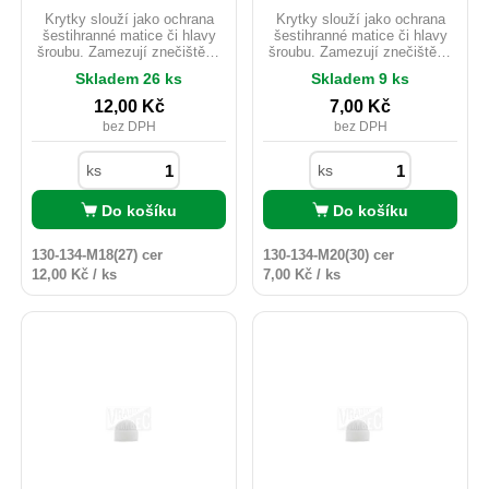
Krytky slouží jako ochrana
Krytky slouží jako ochrana
šestihranné matice či hlavy
šestihranné matice či hlavy
šroubu. Zamezují znečištění,
šroubu. Zamezují znečištění,
korozi, poškození. Chrání
korozi, poškození. Chrání
Skladem 26 ks
Skladem 9 ks
spojovací materiál proti
spojovací materiál proti
povětrnostním podmínkám.
povětrnostním podmínkám.
12,00
Kč
7,00
Kč
Jsou dostupné v různých
Jsou dostupné v různých
bez DPH
bez DPH
barvách. Vhodné i pro
barvách. Vhodné i pro
venkovní použití.
venkovní použití.
ks
ks
Do košíku
Do košíku
130-134-M18(27) cer
130-134-M20(30) cer
12,00 Kč / ks
7,00 Kč / ks