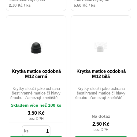
2,30 Kč / ks
6,60 Kč / ks
Krytka matice ozdobná
Krytka matice ozdobná
M12 černá
M12 bílá
Krytky slouží jako ochrana
Krytky slouží jako ochrana
šestihranné matice či hlavy
šestihranné matice či hlavy
šroubu. Zamezují znečištění,
šroubu. Zamezují znečištění,
korozi, poškození. Chrání
korozi, poškození. Chrání
Skladem více než 100 ks
spojovací materiál proti
spojovací materiál proti
povětrnostním podmínkám.
povětrnostním podmínkám.
3,50
Kč
Jsou dostupné v různých
Jsou dostupné v různých
Na dotaz
bez DPH
barvách. Vhodné i pro
barvách. Vhodné i pro
2,50
Kč
venkovní použití.
venkovní použití.
bez DPH
ks