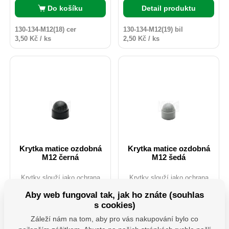
Do košíku
Detail produktu
130-134-M12(18) cer
130-134-M12(19) bil
3,50 Kč / ks
2,50 Kč / ks
Krytka matice ozdobná
Krytka matice ozdobná
M12 černá
M12 šedá
Krytky slouží jako ochrana
Krytky slouží jako ochrana
šestihranné matice či hlavy
šestihranné matice či hlavy
šroubu. Zamezují znečištění,
šroubu. Zamezují znečištění,
Aby web fungoval tak, jak ho znáte (souhlas
korozi, poškození. Chrání
korozi, poškození. Chrání
s cookies)
Skladem více než 150 ks
Skladem 34 ks
spojovací materiál proti
spojovací materiál proti
povětrnostním podmínkám.
povětrnostním podmínkám.
2,50
Kč
2,50
Kč
Záleží nám na tom, aby pro vás nakupování bylo co
Jsou dostupné v různých
Jsou dostupné v různých
bez DPH
bez DPH