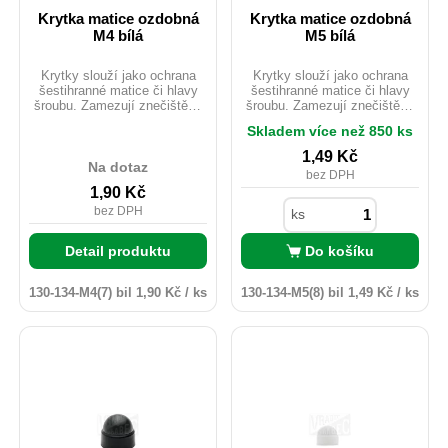
Krytka matice ozdobná
Krytka matice ozdobná
M4 bílá
M5 bílá
Krytky slouží jako ochrana
Krytky slouží jako ochrana
šestihranné matice či hlavy
šestihranné matice či hlavy
šroubu. Zamezují znečištění,
šroubu. Zamezují znečištění,
korozi, poškození. Chrání
korozi, poškození. Chrání
Skladem více než 850 ks
spojovací materiál proti
spojovací materiál proti
povětrnostním podmínkám.
povětrnostním podmínkám.
1,49
Kč
Jsou dostupné v různých
Jsou dostupné v různých
Na dotaz
bez DPH
barvách. Vhodné i pro
barvách. Vhodné i pro
1,90
Kč
venkovní použití.
venkovní použití.
bez DPH
ks
Detail produktu
Do košíku
130-134-M4(7) bil
1,90 Kč / ks
130-134-M5(8) bil
1,49 Kč / ks