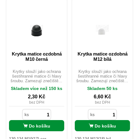
Krytka matice ozdobná
Krytka matice ozdobná
M10 černá
M12 bílá
Krytky slouží jako ochrana
Krytky slouží jako ochrana
šestihranné matice či hlavy
šestihranné matice či hlavy
šroubu. Zamezují znečištění,
šroubu. Zamezují znečištění,
korozi, poškození. Chrání
korozi, poškození. Chrání
Skladem více než 150 ks
Skladem 50 ks
spojovací materiál proti
spojovací materiál proti
povětrnostním podmínkám.
povětrnostním podmínkám.
2,30
Kč
6,60
Kč
Jsou dostupné v různých
Jsou dostupné v různých
bez DPH
bez DPH
barvách. Vhodné i pro
barvách. Vhodné i pro
venkovní použití.
venkovní použití.
ks
ks
Do košíku
Do košíku
130-134-M10(17) cer
130-134-M12(18) bil