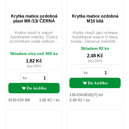
Krytka matice ozdobná
Krytka matice ozdobná
plast M8 /13/ ČERNÁ
M10 bílá
Krytka slouží k zakrytí
Krytky slouží jako ochrana
šestihranné matičky. Číslice
šestihranné matice či hlavy
za lomítkem uvádí velikost e.
šroubu. Zamezují znečištění,
PVC. Barva černáSlouží k
korozi, poškození. Chrání
Skladem 92 ks
zakrytí matice a šroubu se
spojovací materiál proti
Skladem více než 400 ks
šestihrannou hlavou. Určena
povětrnostním podmínkám.
2,48
Kč
na matice a šrouby M 10 a
Jsou dostupné v různých
1,82
Kč
bez DPH
utahovací číslo 17. Materiál
barvách. Vhodné i pro
bez DPH
PVC. Barva ČERNÁ.
venkovní použití.
ks
ks
Do košíku
Do košíku
130-034-M10(17) bil
0130-034 M8
1,82 Kč / ks
2,48 Kč / ks