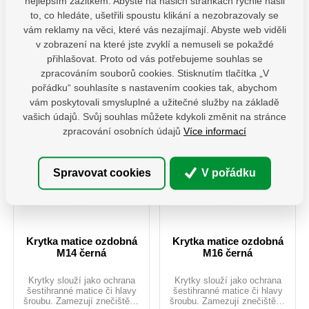
nejlepším zážitkem. Abyste na našich stránkách rychle našli
barvách. Vhodné i pro
barvách. Vhodné i pro
venkovní použití.
venkovní použití.
to, co hledáte, ušetřili spoustu klikání a nezobrazovaly se
ks
ks
vám reklamy na věci, které vás nezajímají. Abyste web viděli
v zobrazení na které jste zvyklí a nemuseli se pokaždé
Do košíku
Do košíku
přihlašovat. Proto od vás potřebujeme souhlas se
zpracováním souborů cookies. Stisknutím tlačítka „V
130-134-M12(19) cer
130-134-M12(19) sed
pořádku“ souhlasíte s nastavením cookies tak, abychom
2,50 Kč / ks
2,50 Kč / ks
vám poskytovali smysluplné a užitečné služby na základě
vašich údajů. Svůj souhlas můžete kdykoli změnit na stránce
zpracování osobních údajů
Více informací
Spravovat cookies
V pořádku
Krytka matice ozdobná
Krytka matice ozdobná
M14 černá
M16 černá
Krytky slouží jako ochrana
Krytky slouží jako ochrana
šestihranné matice či hlavy
šestihranné matice či hlavy
šroubu. Zamezují znečištění,
šroubu. Zamezují znečištění,