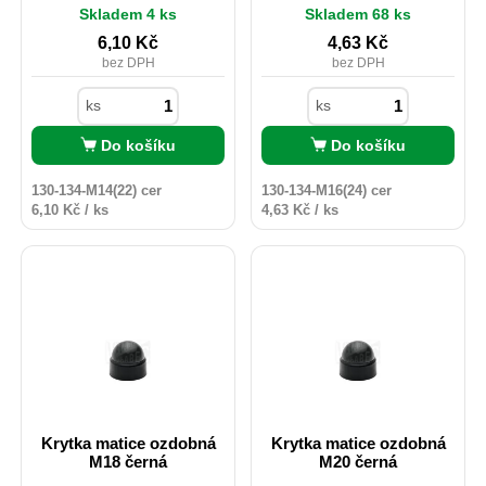
korozi, poškození. Chrání
korozi, poškození. Chrání
Skladem 4 ks
Skladem 68 ks
spojovací materiál proti
spojovací materiál proti
povětrnostním podmínkám.
povětrnostním podmínkám.
6,10
Kč
4,63
Kč
Jsou dostupné v různých
Jsou dostupné v různých
bez DPH
bez DPH
barvách. Vhodné i pro
barvách. Vhodné i pro
venkovní použití.
venkovní použití.
ks
ks
Do košíku
Do košíku
130-134-M14(22) cer
130-134-M16(24) cer
6,10 Kč / ks
4,63 Kč / ks
Krytka matice ozdobná
Krytka matice ozdobná
M18 černá
M20 černá