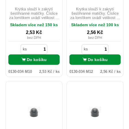
Krytka slouží k zakrytí
Krytka slouží k zakrytí
šestihranné matičky. Číslice
šestihranné matičky. Číslice
za lomítkem uvádí velikost e.
za lomítkem uvádí velikost e.
PVC. Barva černáSlouží k
PVC. Barva černáSlouží k
Skladem více než 150 ks
Skladem více než 100 ks
zakrytí matice a šroubu se
zakrytí matice a šroubu se
šestihrannou hlavou. Určena
šestihrannou hlavou. Určena
2,53
Kč
2,56
Kč
na matice a šrouby M 10 a
na matice a šrouby M 10 a
bez DPH
bez DPH
utahovací číslo 17. Materiál
utahovací číslo 17. Materiál
PVC. Barva ČERNÁ.
PVC. Barva ČERNÁ.
ks
ks
Do košíku
Do košíku
0130-034 M10
2,53 Kč / ks
0130-034 M12
2,56 Kč / ks