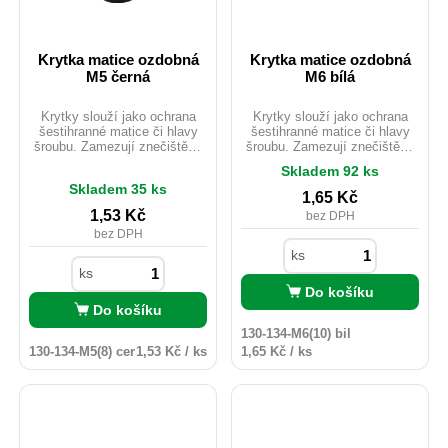
Krytka matice ozdobná
Krytka matice ozdobná
M5 černá
M6 bílá
Krytky slouží jako ochrana
Krytky slouží jako ochrana
šestihranné matice či hlavy
šestihranné matice či hlavy
šroubu. Zamezují znečištění,
šroubu. Zamezují znečištění,
korozi, poškození. Chrání
korozi, poškození. Chrání
Skladem 92 ks
spojovací materiál proti
spojovací materiál proti
Skladem 35 ks
povětrnostním podmínkám.
povětrnostním podmínkám.
1,65
Kč
Jsou dostupné v různých
Jsou dostupné v různých
1,53
Kč
bez DPH
barvách. Vhodné i pro
barvách. Vhodné i pro
bez DPH
venkovní použití.
venkovní použití.
ks
ks
Do košíku
Do košíku
130-134-M6(10) bil
130-134-M5(8) cer
1,53 Kč / ks
1,65 Kč / ks