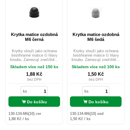
Krytka matice ozdobná
Krytka matice ozdobná
M6 černá
M6 šedá
Krytky slouží jako ochrana
Krytky slouží jako ochrana
šestihranné matice či hlavy
šestihranné matice či hlavy
šroubu. Zamezují znečištění,
šroubu. Zamezují znečištění,
korozi, poškození. Chrání
korozi, poškození. Chrání
Skladem více než 150 ks
Skladem více než 100 ks
spojovací materiál proti
spojovací materiál proti
povětrnostním podmínkám.
povětrnostním podmínkám.
1,88
Kč
1,50
Kč
Jsou dostupné v různých
Jsou dostupné v různých
bez DPH
bez DPH
barvách. Vhodné i pro
barvách. Vhodné i pro
venkovní použití.
venkovní použití.
ks
ks
Do košíku
Do košíku
130-134-M6(10) cer
130-134-M6(10) sed
1,88 Kč / ks
1,50 Kč / ks