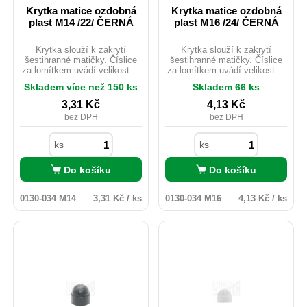
Krytka matice ozdobná
Krytka matice ozdobná
plast M14 /22/ ČERNÁ
plast M16 /24/ ČERNÁ
Krytka slouží k zakrytí
Krytka slouží k zakrytí
šestihranné matičky. Číslice
šestihranné matičky. Číslice
za lomítkem uvádí velikost e.
za lomítkem uvádí velikost e.
PVC. Barva černáSlouží k
PVC. Barva černáSlouží k
Skladem více než 150 ks
Skladem 66 ks
zakrytí matice a šroubu se
zakrytí matice a šroubu se
šestihrannou hlavou. Určena
šestihrannou hlavou. Určena
3,31
Kč
4,13
Kč
na matice a šrouby M 10 a
na matice a šrouby M 10 a
bez DPH
bez DPH
utahovací číslo 17. Materiál
utahovací číslo 17. Materiál
PVC. Barva ČERNÁ.
PVC. Barva ČERNÁ.
ks
ks
Do košíku
Do košíku
0130-034 M14
3,31 Kč / ks
0130-034 M16
4,13 Kč / ks