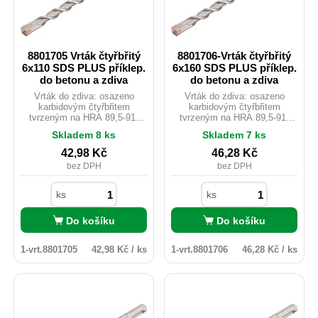
8801705 Vrták čtyřbřitý
8801706-Vrták čtyřbřitý
6x110 SDS PLUS příklep.
6x160 SDS PLUS příklep.
do betonu a zdiva
do betonu a zdiva
Vrták do zdiva: osazeno
Vrták do zdiva: osazeno
karbidovým čtyřbřitem
karbidovým čtyřbřitem
tvrzeným na HRA 89,5-91,
tvrzeným na HRA 89,5-91,
který lépe odolává vyšším
který lépe odolává vyšším
Skladem 8 ks
Skladem 7 ks
teplotám a zajišťuje tak vyšší
teplotám a zajišťuje tak vyšší
životnost spolu s razantnějším
životnost spolu s razantnějším
42,98
Kč
46,28
Kč
průchodem vrtaným
průchodem vrtaným
bez DPH
bez DPH
materiálem. Vhodné pro vrtání
materiálem. Vhodné pro vrtání
do betonu, žuly, zdiva, cihel,
do betonu, žuly, zdiva, cihel,
tvárnic atd.
tvárnic atd.
ks
ks
Do košíku
Do košíku
1-vrt.8801705
42,98 Kč / ks
1-vrt.8801706
46,28 Kč / ks