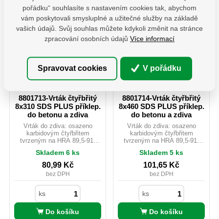
pořádku“ souhlasíte s nastavením cookies tak, abychom
vám poskytovali smysluplné a užitečné služby na základě
vašich údajů. Svůj souhlas můžete kdykoli změnit na stránce
zpracování osobních údajů
Více informací
Spravovat cookies
V pořádku
8801713-Vrták čtyřbřitý
8801714-Vrták čtyřbřitý
8x310 SDS PLUS příklep.
8x460 SDS PLUS příklep.
do betonu a zdiva
do betonu a zdiva
Vrták do zdiva: osazeno
Vrták do zdiva: osazeno
karbidovým čtyřbřitem
karbidovým čtyřbřitem
tvrzeným na HRA 89,5-91,
tvrzeným na HRA 89,5-91,
který lépe odolává vyšším
který lépe odolává vyšším
Skladem 6 ks
Skladem 5 ks
teplotám a zajišťuje tak vyšší
teplotám a zajišťuje tak vyšší
životnost spolu s razantnějším
životnost spolu s razantnějším
80,99
Kč
101,65
Kč
průchodem vrtaným
průchodem vrtaným
bez DPH
bez DPH
materiálem. Vhodné pro vrtání
materiálem. Vhodné pro vrtání
do betonu, žuly, zdiva, cihel,
do betonu, žuly, zdiva, cihel,
tvárnic atd.
tvárnic atd.
ks
ks
Do košíku
Do košíku