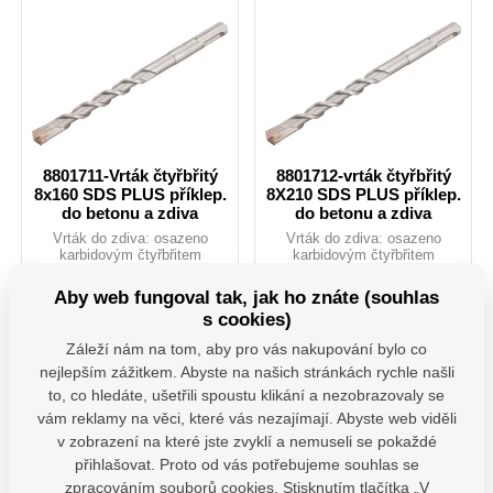
8801711-Vrták čtyřbřitý
8801712-vrták čtyřbřitý
8x160 SDS PLUS příklep.
8X210 SDS PLUS příklep.
do betonu a zdiva
do betonu a zdiva
Vrták do zdiva: osazeno
Vrták do zdiva: osazeno
karbidovým čtyřbřitem
karbidovým čtyřbřitem
tvrzeným na HRA 89,5-91,
tvrzeným na HRA 89,5-91,
který lépe odolává vyšším
který lépe odolává vyšším
Aby web fungoval tak, jak ho znáte (souhlas
Skladem 8 ks
Skladem 5 ks
teplotám a zajišťuje tak vyšší
teplotám a zajišťuje tak vyšší
s cookies)
životnost spolu s razantnějším
životnost spolu s razantnějším
52,07
Kč
63,64
Kč
průchodem vrtaným
průchodem vrtaným
bez DPH
bez DPH
Záleží nám na tom, aby pro vás nakupování bylo co
materiálem. Vhodné pro vrtání
materiálem. Vhodné pro vrtání
do betonu, žuly, zdiva, cihel,
do betonu, žuly, zdiva, cihel,
nejlepším zážitkem. Abyste na našich stránkách rychle našli
tvárnic atd.
tvárnic atd.
ks
ks
to, co hledáte, ušetřili spoustu klikání a nezobrazovaly se
vám reklamy na věci, které vás nezajímají. Abyste web viděli
Do košíku
Do košíku
v zobrazení na které jste zvyklí a nemuseli se pokaždé
přihlašovat. Proto od vás potřebujeme souhlas se
1-vrt.8801711
52,07 Kč / ks
1-vrt.8801712
63,64 Kč / ks
zpracováním souborů cookies. Stisknutím tlačítka „V