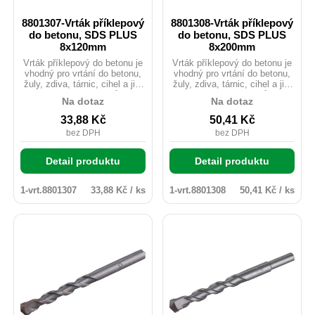
8801307-Vrták příklepový
8801308-Vrták příklepový
do betonu, SDS PLUS
do betonu, SDS PLUS
8x120mm
8x200mm
Vrták příklepový do betonu je
Vrták příklepový do betonu je
vhodný pro vrtání do betonu,
vhodný pro vrtání do betonu,
žuly, zdiva, tárnic, cihel a jim
žuly, zdiva, tárnic, cihel a jim
podobným materiálům.
podobným materiálům.
Na dotaz
Na dotaz
Karbidový hrot tvrzený na
Karbidový hrot tvrzený na
HRA 89,5-90 zaručuje razantní
HRA 89,5-90 zaručuje razantní
33,88
Kč
50,41
Kč
průchod vrtáku materiálem.
průchod vrtáku materiálem.
bez DPH
bez DPH
Detail produktu
Detail produktu
1-vrt.8801307
33,88 Kč / ks
1-vrt.8801308
50,41 Kč / ks