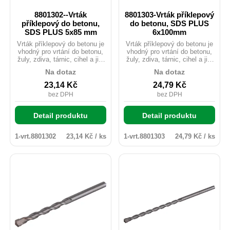
8801302--Vrták
8801303-Vrták příklepový
příklepový do betonu,
do betonu, SDS PLUS
SDS PLUS 5x85 mm
6x100mm
Vrták příklepový do betonu je
Vrták příklepový do betonu je
vhodný pro vrtání do betonu,
vhodný pro vrtání do betonu,
žuly, zdiva, tárnic, cihel a jim
žuly, zdiva, tárnic, cihel a jim
podobným materiálům.
podobným materiálům.
Na dotaz
Na dotaz
Karbidový hrot tvrzený na
Karbidový hrot tvrzený na
HRA 89,5-90 zaručuje razantní
HRA 89,5-90 zaručuje razantní
23,14
Kč
24,79
Kč
průchod vrtáku materiálem.
průchod vrtáku materiálem.
bez DPH
bez DPH
Detail produktu
Detail produktu
1-vrt.8801302
23,14 Kč / ks
1-vrt.8801303
24,79 Kč / ks