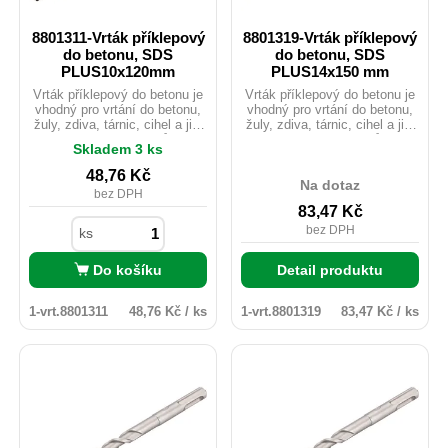
8801311-Vrták příklepový
8801319-Vrták příklepový
do betonu, SDS
do betonu, SDS
PLUS10x120mm
PLUS14x150 mm
Vrták příklepový do betonu je
Vrták příklepový do betonu je
vhodný pro vrtání do betonu,
vhodný pro vrtání do betonu,
žuly, zdiva, tárnic, cihel a jim
žuly, zdiva, tárnic, cihel a jim
podobným materiálům.
podobným materiálům.
Skladem 3 ks
Karbidový hrot tvrzený na
Karbidový hrot tvrzený na
HRA 89,5-90 zaručuje razantní
HRA 89,5-90 zaručuje razantní
48,76
Kč
průchod vrtáku materiálem.
průchod vrtáku materiálem.
Na dotaz
bez DPH
83,47
Kč
bez DPH
ks
Do košíku
Detail produktu
1-vrt.8801311
48,76 Kč / ks
1-vrt.8801319
83,47 Kč / ks