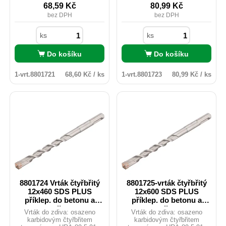
životnost spolu s razantnějším
životnost spolu s razantnějším
68,59
Kč
80,99
Kč
průchodem vrtaným
průchodem vrtaným
bez DPH
bez DPH
materiálem. Vhodné pro vrtání
materiálem. Vhodné pro vrtání
do betonu, žuly, zdiva, cihel,
do betonu, žuly, zdiva, cihel,
tvárnic atd.
tvárnic atd.
ks
ks
Do košíku
Do košíku
1-vrt.8801721
68,60 Kč / ks
1-vrt.8801723
80,99 Kč / ks
8801724 Vrták čtyřbřitý
8801725-vrták čtyřbřitý
12x460 SDS PLUS
12x600 SDS PLUS
příklep. do betonu a
příklep. do betonu a
zdiva
zdiva
Vrták do zdiva: osazeno
Vrták do zdiva: osazeno
karbidovým čtyřbřitem
karbidovým čtyřbřitem