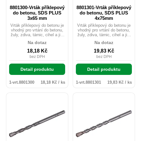
8801300-Vrták příklepový
8801301-Vrták příklepový
do betonu, SDS PLUS
do betonu, SDS PLUS
3x65 mm
4x75mm
Vrták příklepový do betonu je
Vrták příklepový do betonu je
vhodný pro vrtání do betonu,
vhodný pro vrtání do betonu,
žuly, zdiva, tárnic, cihel a jim
žuly, zdiva, tárnic, cihel a jim
podobným materiálům.
podobným materiálům.
Na dotaz
Na dotaz
Karbidový hrot tvrzený na
Karbidový hrot tvrzený na
HRA 89,5-90 zaručuje razantní
HRA 89,5-90 zaručuje razantní
18,18
Kč
19,83
Kč
průchod vrtáku materiálem.
průchod vrtáku materiálem.
bez DPH
bez DPH
Detail produktu
Detail produktu
1-vrt.8801300
18,18 Kč / ks
1-vrt.8801301
19,83 Kč / ks