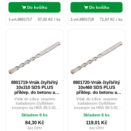
Do košíku
Do košíku
1-vrt.8801717
57,02 Kč / ks
1-vrt.8801718
71,07 Kč / ks
8801719-Vrták čtyřbřitý
8801720-Vrták čtyřbřitý
10x310 SDS PLUS
10x460 SDS PLUS
příklep. do betonu a
příklep. do betonu a
zdiva
zdiva
Vrták do zdiva: osazeno
Vrták do zdiva: osazeno
karbidovým čtyřbřitem
karbidovým čtyřbřitem
tvrzeným na HRA 89,5-91,
tvrzeným na HRA 89,5-91,
který lépe odolává vyšším
který lépe odolává vyšším
Skladem 6 ks
Skladem 6 ks
teplotám a zajišťuje tak vyšší
teplotám a zajišťuje tak vyšší
životnost spolu s razantnějším
životnost spolu s razantnějším
84,30
Kč
119,01
Kč
průchodem vrtaným
průchodem vrtaným
bez DPH
bez DPH
materiálem. Vhodné pro vrtání
materiálem. Vhodné pro vrtání