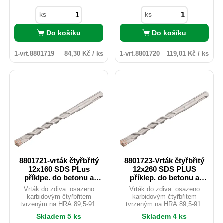
do betonu, žuly, zdiva, cihel,
do betonu, žuly, zdiva, cihel,
tvárnic atd.
tvárnic atd.
ks
ks
Do košíku
Do košíku
1-vrt.8801719
84,30 Kč / ks
1-vrt.8801720
119,01 Kč / ks
8801721-vrták čtyřbřitý
8801723-Vrták čtyřbřitý
12x160 SDS PLus
12x260 SDS PLUS
příklpe. do betonu a
příklep. do betonu a
zdiva
zdiva
Vrták do zdiva: osazeno
Vrták do zdiva: osazeno
karbidovým čtyřbřitem
karbidovým čtyřbřitem
tvrzeným na HRA 89,5-91,
tvrzeným na HRA 89,5-91,
který lépe odolává vyšším
který lépe odolává vyšším
Skladem 5 ks
Skladem 4 ks
teplotám a zajišťuje tak vyšší
teplotám a zajišťuje tak vyšší