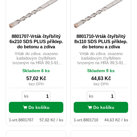
8801707-Vrták čtyřbřitý
8801710-Vrták čtyřbřitý
6x210 SDS PLUS příklep.
8x110 SDS PLUS příklep.
do betonu a zdiva
do betonu a zdiva
Vrták do zdiva: osazeno
Vrták do zdiva: osazeno
karbidovým čtyřbřitem
karbidovým čtyřbřitem
tvrzeným na HRA 89,5-91,
tvrzeným na HRA 89,5-91,
který lépe odolává vyšším
který lépe odolává vyšším
Skladem 6 ks
Skladem 9 ks
teplotám a zajišťuje tak vyšší
teplotám a zajišťuje tak vyšší
životnost spolu s razantnějším
životnost spolu s razantnějším
57,02
Kč
44,63
Kč
průchodem vrtaným
průchodem vrtaným
bez DPH
bez DPH
materiálem. Vhodné pro vrtání
materiálem. Vhodné pro vrtání
do betonu, žuly, zdiva, cihel,
do betonu, žuly, zdiva, cihel,
tvárnic atd.
tvárnic atd.
ks
ks
Do košíku
Do košíku
1-vrt.8801707
57,02 Kč / ks
1-vrt.8801710
44,63 Kč / ks