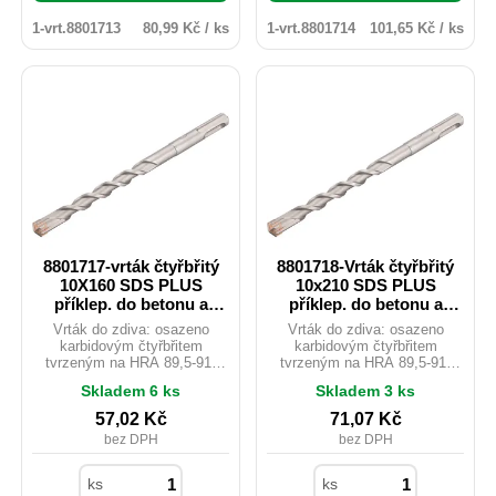
1-vrt.8801713
80,99 Kč / ks
1-vrt.8801714
101,65 Kč / ks
8801717-vrták čtyřbřitý
8801718-Vrták čtyřbřitý
10X160 SDS PLUS
10x210 SDS PLUS
příklep. do betonu a
příklep. do betonu a
zdiva
zdiva
Vrták do zdiva: osazeno
Vrták do zdiva: osazeno
karbidovým čtyřbřitem
karbidovým čtyřbřitem
tvrzeným na HRA 89,5-91,
tvrzeným na HRA 89,5-91,
který lépe odolává vyšším
který lépe odolává vyšším
Skladem 6 ks
Skladem 3 ks
teplotám a zajišťuje tak vyšší
teplotám a zajišťuje tak vyšší
životnost spolu s razantnějším
životnost spolu s razantnějším
57,02
Kč
71,07
Kč
průchodem vrtaným
průchodem vrtaným
bez DPH
bez DPH
materiálem. Vhodné pro vrtání
materiálem. Vhodné pro vrtání
do betonu, žuly, zdiva, cihel,
do betonu, žuly, zdiva, cihel,
tvárnic atd.
tvárnic atd.
ks
ks