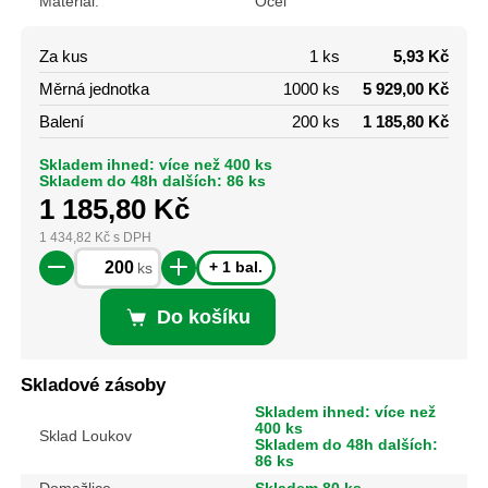
Materiál:
Ocel
Za kus
1 ks
5,93 Kč
Měrná jednotka
1000 ks
5 929,00 Kč
Balení
200 ks
1 185,80 Kč
Skladem ihned: více než 400 ks
Skladem do 48h dalších: 86 ks
1 185,80
Kč
1 434,82
Kč
s DPH
+ 1 bal.
ks
Do košíku
Skladové zásoby
Skladem ihned: více než
400 ks
Sklad Loukov
Skladem do 48h dalších:
86 ks