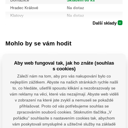
Domažlice
Skladem 80 ks
Hradec Králové
Na dotaz
Klatovy
Na dotaz
Další sklady
Mohlo by se vám hodit
Aby web fungoval tak, jak ho znáte (souhlas
s cookies)
Záleží nám na tom, aby pro vás nakupování bylo co
nejlepším zážitkem. Abyste na našich stránkách rychle našli
to, co hledáte, ušetřili spoustu klikání a nezobrazovaly se
vám reklamy na věci, které vás nezajímají. Abyste web viděli
106901-Kotouče
MHB 130 uchycení
PSS 80 ( 
v zobrazení na které jste zvyklí a nemuseli se pokaždé
řezné na kov, 5ks,
houpačky typ B
Patka slo
přihlašovat. Proto od vás potřebujeme souhlas se
115x1,0x22,2mm
M12x130 mm
"U" š
zpracováním souborů cookies. Stisknutím tlačítka „V
Řezné a brusné
Závěs houpačky pro
Patka slou
kotouče rozdělujeme do
ploché i kulaté trámy s
určena pr
pořádku“ souhlasíte s nastavením cookies tak, abychom
tří kvalitativních řad
karabinou.Uchyty jsou
dřevěných
vám poskytovali smysluplné a užitečné služby na základě
Extol Craft, Extol
vybaveny vhodnými
betonu. Z