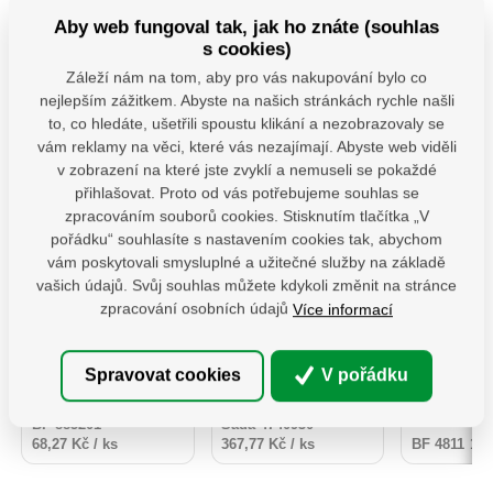
Aby web fungoval tak, jak ho znáte (souhlas
s cookies)
Záleží nám na tom, aby pro vás nakupování bylo co
nejlepším zážitkem. Abyste na našich stránkách rychle našli
MHB 130 uchycení
4740930 Sada
PSS 80 ( 
to, co hledáte, ušetřili spoustu klikání a nezobrazovaly se
houpačky typ B
Šroubováků 7ks
Patka slo
vám reklamy na věci, které vás nezajímají. Abyste web viděli
M12x130 mm
"U" š
v zobrazení na které jste zvyklí a nemuseli se pokaždé
Závěs houpačky pro
Profesionální sada
Patka slou
přihlašovat. Proto od vás potřebujeme souhlas se
ploché i kulaté trámy s
šroubováků Fortum,
určena pr
zpracováním souborů cookies. Stisknutím tlačítka „V
karabinou.Uchyty jsou
která splňuje vysoké
dřevěných
vybaveny vhodnými
nároky na odolnost i
betonu. Z
pořádku“ souhlasíte s nastavením cookies tak, abychom
Skladem 19 ks
karabinou, díky čemuž
komfort při práci.
odpovídající
vám poskytovali smysluplné a užitečné služby na základě
Skladem
je montáž houpačky
Ergonomicky tvarovaná
dřeva od pod
68,27
Kč
snadná a nevyžaduje
rukojeť z tvrdého PP
konstrukce
vašich údajů. Svůj souhlas můžete kdykoli změnit na stránce
Na dotaz
143,
bez DPH
žádné další
plastu je na povrchu
přenášet
zpracování osobních údajů
Více informací
367,77
Kč
bez 
nástroje.Navíc jsou
doplněna měkčenou
zatížení. S
opatřeny kluznými
TPR pryží s
žárového zi
bez DPH
ks
ložisky, která prodlužují
protiskluzovou úpravou.
před dlo
ks
jejich životnost a
Díky tomu šroubováky
působením 
Spravovat cookies
V pořádku
Do košíku
Detail produktu
zvyšují komfort při
pevně sedí v ruce a
Povrch kotv
Do 
používání.
umožňují přenášet
lze natřít 
vyšší krouticí
barvou ur
BF 885201
Sada 4740930
sílu.Dříky jsou
pozinkovan
68,27 Kč / ks
367,77 Kč / ks
BF 4811
143
vyrobeny z prvotřídní
S2 oceli, která je
kalena na tvrdost HRC