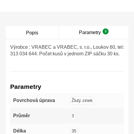
58–60. Matovaná
povrchová úprava
zajišťuje odolnost proti
opotřebení i korozi.
Sada obsahuje: 3×
plochý (-), 2× PH
(křížový), 2× PZ
8
Parametry
Popis
(křížový s vylepšeným
profilem), tedy
(-)3x75mm,
(-)5x100mm,
Výrobce : VRABEC a VRABEC, s. r.o., Loukov 60, tel:
(-)6x125mm,PH1x100mm,
313 034 644. Počet kusů v jednom ZIP sáčku 30 ks.
PH2x125mm,
PZ1x100mm,
PZ2x125mm
Parametry
Povrchová úprava
Žlutý zinek
Průměr
3
Délka
35