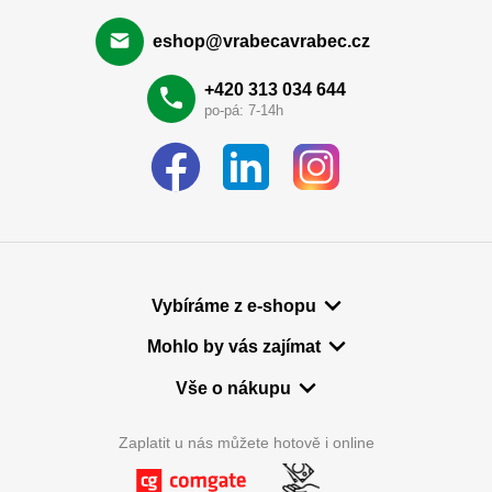
eshop@vrabecavrabec.cz
+420 313 034 644
po-pá: 7-14h
Vybíráme z e-shopu
Mohlo by vás zajímat
Vše o nákupu
Zaplatit u nás můžete hotově i online