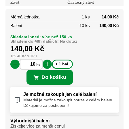
Závit:
Částečný závit
Měrná jednotka
1 ks
14,00 Kč
Balení
10 ks
140,00 Kč
Skladem ihned: více než 150 ks
Skladem do 48h dalších: Na dotaz
140,00
Kč
169,40
Kč
s DPH
+ 1 bal.
ks
Do košíku
Je možné zakoupit jen celé balení
Materiál je možné zakoupit pouze v celém balení.
Děkujeme za pochopení!
Výhodnější balení
Získejte více za menší cenu!