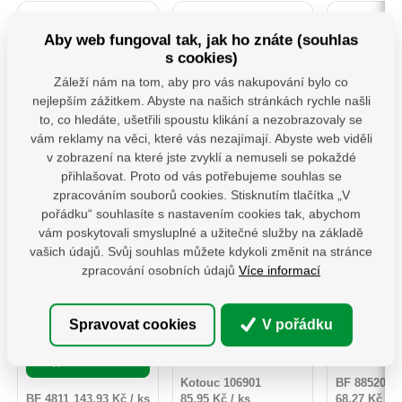
Aby web fungoval tak, jak ho znáte (souhlas
s cookies)
Záleží nám na tom, aby pro vás nakupování bylo co
nejlepším zážitkem. Abyste na našich stránkách rychle našli
to, co hledáte, ušetřili spoustu klikání a nezobrazovaly se
PSS 80 ( 80x250x4)
106901-Kotouče
MHB 130 
vám reklamy na věci, které vás nezajímají. Abyste web viděli
Patka sloupku typu
řezné na kov, 5ks,
houpačk
v zobrazení na které jste zvyklí a nemuseli se pokaždé
"U" široká
115x1,0x22,2mm
M12x1
přihlašovat. Proto od vás potřebujeme souhlas se
Patka sloupu PSS je
Řezné a brusné
Závěs hou
zpracováním souborů cookies. Stisknutím tlačítka „V
určena pro montáž
kotouče rozdělujeme do
ploché i kul
pořádku“ souhlasíte s nastavením cookies tak, abychom
dřevěných prvků k
tří kvalitativních řad
karabinou.U
betonu. Zajišťuje
Extol Craft, Extol
vybaveny 
vám poskytovali smysluplné a užitečné služby na základě
Skladem 7 ks
Skladem
odpovídající vzdálenost
Premium a Extol
karabinou, 
vašich údajů. Svůj souhlas můžete kdykoli změnit na stránce
Skladem 11 ks
dřeva od podkladu a její
Industrial, přičemž řady
je montáž
85,95
Kč
68,2
konstrukce umožňuje
Extol Premium a Extol
snadná a n
zpracování osobních údajů
Více informací
143,93
Kč
bez DPH
bez 
přenášet vysoké
Industrial splňují vyšší
žádné 
bez DPH
zatížení. Silná vrstva
kvalitativní nároky
nástroje.N
žárového zinku chrání
profesionálních
opatřeny 
ks
ks
před dlouhodobým
řemeslniků jak v kvalitě
ložisky, kter
Spravovat cookies
V pořádku
ks
působením vlhkosti.
provedené práce, tak i
jejich ži
Do košíku
Do 
Povrch kotvy do betonu
svojí prodlouženou
zvyšují ko
Do košíku
lze natřít dekorativní
životností. Řezné
použí
barvou určenou na
kotouče Extol se
Kotouc 106901
BF 885201
pozinkované povrchy.
vyznačují širokým
BF 4811
143,93 Kč / ks
85,95 Kč / ks
68,27 Kč / k