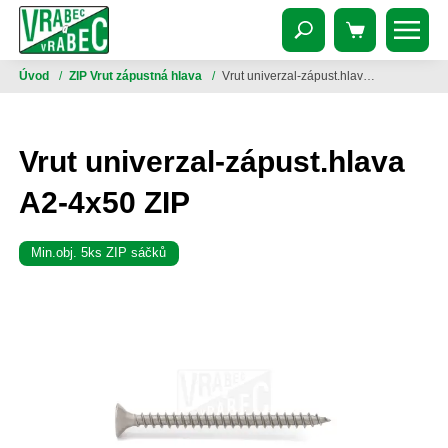
Úvod
/
ZIP Vrut zápustná hlava
/
Vrut univerzal-zápust.hlava A2-4x50 ZIP
Vrut univerzal-zápust.hlava
A2-4x50 ZIP
Min.obj. 5ks ZIP sáčků