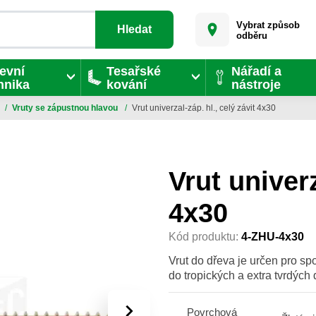
Vybrat způsob
Hledat
odběru
evní
Tesařské
Nářadí a
hnika
kování
nástroje
/
Vruty se zápustnou hlavou
/
Vrut univerzal-záp. hl., celý závit 4x30
Vrut univerz
4x30
Kód produktu:
4-ZHU-4x30
Vrut do dřeva je určen pro sp
do tropických a extra tvrdých 
›
Povrchová