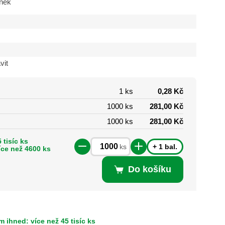
inek
vit
1 ks
0,28 Kč
1000 ks
281,00 Kč
1000 ks
281,00 Kč
 tisíc ks
+ 1 bal.
ks
íce než 4600 ks
Do košíku
 ihned: více než 45 tisíc ks