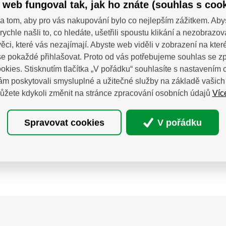
 web fungoval tak, jak ho znáte (souhlas s cook
a tom, aby pro vás nakupování bylo co nejlepším zážitkem. Aby
rychle našli to, co hledáte, ušetřili spoustu klikání a nezobrazo
30 uchycení houpačky
4740930 Sada Šroubová
ěci, které vás nezajímají. Abyste web viděli v zobrazení na které 
typ B M12x130 mm
e pokaždé přihlašovat. Proto od vás potřebujeme souhlas se 
houpačky pro ploché i kulaté
Profesionální sada šroubo
y s karabinou.Uchyty jsou
Fortum, která splňuje vysoké
okies. Stisknutím tlačítka „V pořádku“ souhlasíte s nastavením c
ny vhodnými karabinou, díky
na odolnost i komfort při p
m poskytovali smysluplné a užitečné služby na základě vašich 
e montáž houpačky snadná a
Ergonomicky tvarovaná ruko
68,27
Kč
367
 19 ks
Na dotaz
evyžaduje žádné další
tvrdého PP plastu je na po
Víc
ůžete kdykoli změnit na stránce zpracování osobních údajů
bez DPH
.Navíc jsou opatřeny kluznými
doplněna měkčenou TPR pr
sky, která prodlužují jejich
protiskluzovou úpravou. Dík
tnost a zvyšují komfort při
šroubováky pevně sedí v r
Do košíku
Detail produktu
Spravovat cookies
V pořádku
používání.
umožňují přenášet vyšší kro
sílu.Dříky jsou vyrobeny z prv
S2 oceli, která je kalena na 
885201
68,27 Kč / ks
Kód:
Sada 4740930
367,
HRC 58–60. Matovaná povr
úprava zajišťuje odolnost p
opotřebení i korozi. Sada ob
3× plochý (-), 2× PH (křížový
(křížový s vylepšeným profile
(-)3x75mm, (-)5x100m
(-)6x125mm,PH1x100m
PH2x125mm, PZ1x100m
PZ2x125mm