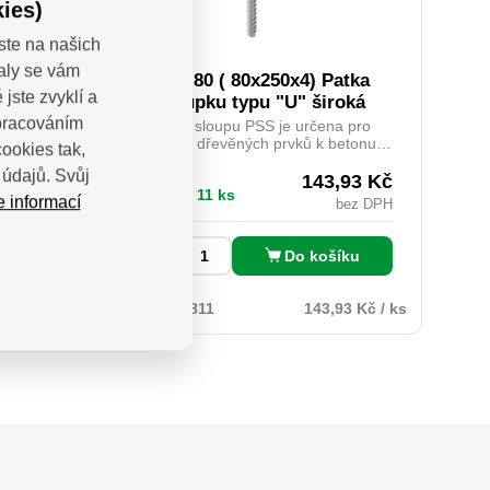
ies)
ste na našich
valy se vám
ků 7ks
PSS 80 ( 80x250x4) Patka
jste zvyklí a
sloupku typu "U" široká
zpracováním
váků
Patka sloupu PSS je určena pro
 nároky
montáž dřevěných prvků k betonu.
ookies tak,
ráci.
Zajišťuje odpovídající vzdálenost
údajů. Svůj
jeť z
dřeva od podkladu a její konstrukce
,77
Kč
143,93
Kč
Skladem 11 ks
vrchu
umožňuje přenášet vysoké zatížení.
e informací
bez DPH
bez DPH
yží s
Silná vrstva žárového zinku chrání
y tomu
před dlouhodobým působením
uce a
vlhkosti. Povrch kotvy do betonu lze
Do košíku
ks
uticí
natřít dekorativní barvou určenou na
otřídní
pozinkované povrchy.
tvrdost
77 Kč / ks
Kód:
BF 4811
143,93 Kč / ks
chová
roti
sahuje:
), 2× PZ
m), tedy
m,
m,
m,