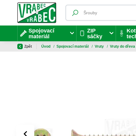
Spojovací
ZIP
Kot
materiál
sáčky
tec
Zpět
Úvod
/
Spojovací materiál
/
Vruty
/
Vruty do dřeva
‹