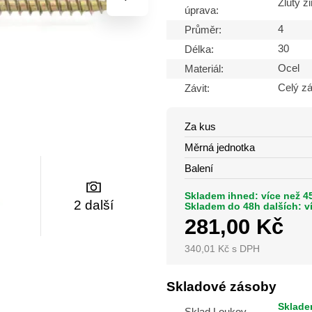
Žlutý z
úprava:
4
Průměr:
30
Délka:
Ocel
Materiál:
Celý zá
Závit:
Za kus
Měrná jednotka
Balení
Skladem ihned: více než 45
2 další
Skladem do 48h dalších: v
281,00
Kč
340,01
Kč
s DPH
Skladové zásoby
Skladem