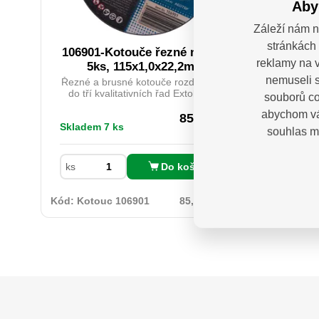
Aby
Záleží nám n
stránkách 
106901-Kotouče řezné na kov,
MHB 1
reklamy na v
5ks, 115x1,0x22,2mm
nemuseli s
Řezné a brusné kotouče rozdělujeme
Závěs 
do tří kvalitativních řad Extol Craft,
trám
souborů co
Extol Premium a Extol Industrial,
vybave
abychom vá
přičemž řady Extol Premium a Extol
čemuž j
85,95
Kč
Skladem 7 ks
Skladem
Industrial splňují vyšší kvalitativní
n
souhlas m
bez DPH
nároky profesionálních řemeslniků jak
nástroje
v kvalitě provedené práce, tak i svojí
loži
prodlouženou životností. Řezné
živo
Do košíku
ks
ks
kotouče Extol se vyznačují širokým
spektrem použití. O 115x1,0x22,2mm
Kód:
Kotouc 106901
85,95 Kč / ks
Kód:
BF 