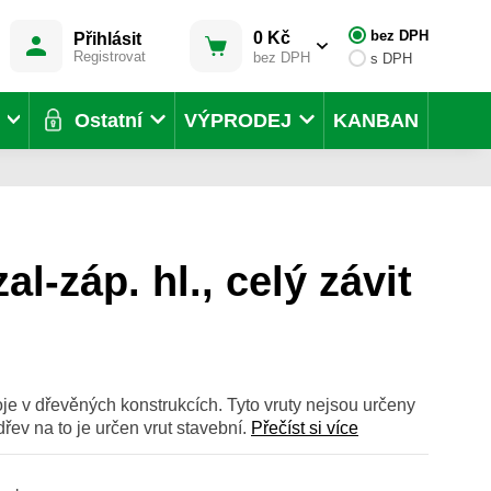
bez DPH
0 Kč
Přihlásit
Registrovat
bez DPH
s DPH
Ostatní
VÝPRODEJ
KANBAN
al-záp. hl., celý závit
oje v dřevěných konstrukcích. Tyto vruty nejsou určeny
dřev na to je určen vrut stavební.
Přečíst si více