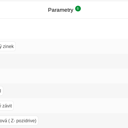
6
Parametry
ý zinek
l
 závit
ová ( Z- pozidrive)