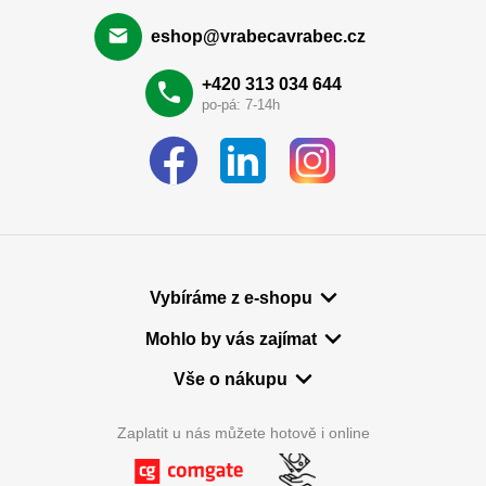
eshop@vrabecavrabec.cz
+420 313 034 644
po-pá: 7-14h
Vybíráme z e-shopu
Mohlo by vás zajímat
Vše o nákupu
Zaplatit u nás můžete hotově i online