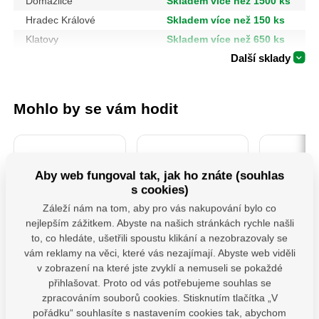
Domažlice
Skladem více než 1500 ks
Hradec Králové
Skladem více než 150 ks
Klatovy
Skladem více než 650 ks
Další sklady
Mohlo by se vám hodit
Aby web fungoval tak, jak ho znáte (souhlas
s cookies)
Záleží nám na tom, aby pro vás nakupování bylo co
nejlepším zážitkem. Abyste na našich stránkách rychle našli
to, co hledáte, ušetřili spoustu klikání a nezobrazovaly se
MHB 130 uchycení
PSS 80 ( 80x250x4)
474093
vám reklamy na věci, které vás nezajímají. Abyste web viděli
houpačky typ B
Patka sloupku typu
Šroubov
M12x130 mm
"U" široká
v zobrazení na které jste zvyklí a nemuseli se pokaždé
přihlašovat. Proto od vás potřebujeme souhlas se
Závěs houpačky pro
Patka sloupu PSS je
Profesion
ploché i kulaté trámy s
určena pro montáž
šroubovák
zpracováním souborů cookies. Stisknutím tlačítka „V
karabinou.Uchyty jsou
dřevěných prvků k
která splň
pořádku“ souhlasíte s nastavením cookies tak, abychom
vybaveny vhodnými
betonu. Zajišťuje
nároky na 