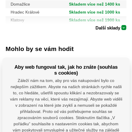
Domažlice
Skladem více než 1400 ks
Hradec Králové
Skladem více než 1000 ks
Klatovy
Skladem více než 1900 ks
Další sklady
Mohlo by se vám hodit
Aby web fungoval tak, jak ho znáte (souhlas
s cookies)
Záleží nám na tom, aby pro vás nakupování bylo co
nejlepším zážitkem. Abyste na našich stránkách rychle našli
to, co hledáte, ušetřili spoustu klikání a nezobrazovaly se
vám reklamy na věci, které vás nezajímají. Abyste web viděli
MHB 130 uchycení
106901-Kotouče
474093
v zobrazení na které jste zvyklí a nemuseli se pokaždé
houpačky typ B
řezné na kov, 5ks,
Šroubov
přihlašovat. Proto od vás potřebujeme souhlas se
M12x130 mm
115x1,0x22,2mm
zpracováním souborů cookies. Stisknutím tlačítka „V
Závěs houpačky pro
Řezné a brusné
Profesion
pořádku“ souhlasíte s nastavením cookies tak, abychom
ploché i kulaté trámy s
kotouče rozdělujeme do
šroubovák
vám poskytovali smysluplné a užitečné služby na základě
karabinou.Uchyty jsou
tří kvalitativních řad
která splň