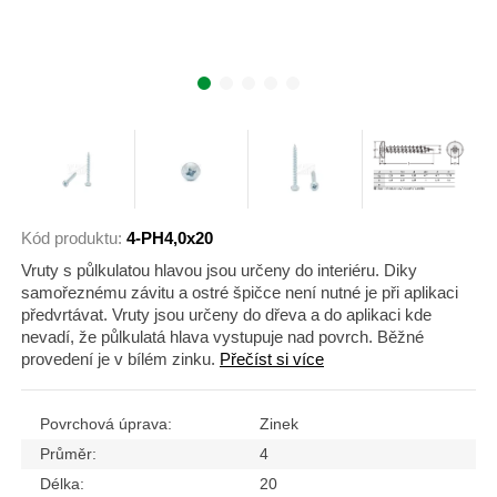
Kód produktu:
4-PH4,0x20
Vruty s půlkulatou hlavou jsou určeny do interiéru. Diky
samořeznému závitu a ostré špičce není nutné je při aplikaci
předvrtávat. Vruty jsou určeny do dřeva a do aplikaci kde
nevadí, že půlkulatá hlava vystupuje nad povrch. Běžné
provedení je v bílém zinku.
Přečíst si více
Povrchová úprava:
Zinek
Průměr:
4
Délka:
20