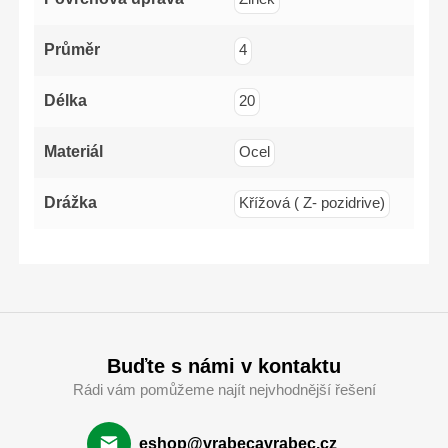
PZ2x1
Průměr
4
Délka
20
Materiál
Ocel
Drážka
Křížová ( Z- pozidrive)
Buďte s námi v kontaktu
Rádi vám pomůžeme najít nejvhodnější řešení
eshop@vrabecavrabec.cz