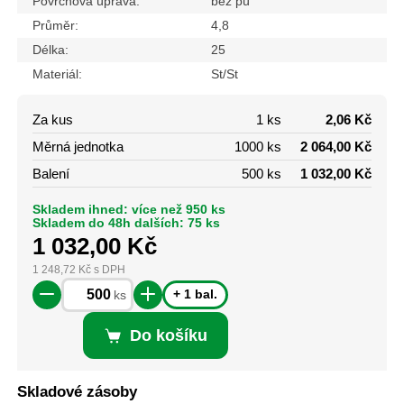
Povrchová úprava:
bez pú
Průměr:
4,8
Délka:
25
Materiál:
St/St
Za kus
1 ks
2,06 Kč
Měrná jednotka
1000 ks
2 064,00 Kč
Balení
500 ks
1 032,00 Kč
Skladem ihned: více než 950 ks
Skladem do 48h dalších: 75 ks
1 032,00
Kč
1 248,72
Kč
s DPH
+ 1 bal.
ks
Do košíku
Skladové zásoby