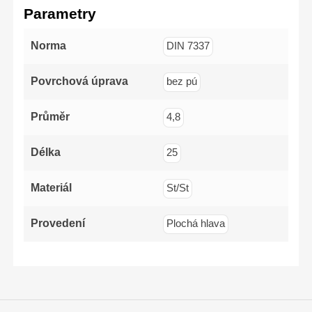
(-)3x75mm,
Parametry
(-)5x100mm,
(-)6x125mm,PH1x100mm,
PH2x125mm,
PZ1x100mm,
Norma
DIN 7337
PZ2x125mm
Povrchová úprava
bez pú
Průměr
4,8
Délka
25
Materiál
St/St
Provedení
Plochá hlava