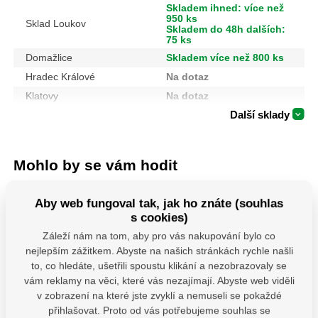
Skladem ihned: více než
950 ks
Sklad Loukov
Skladem do 48h dalších:
75 ks
Domažlice
Skladem více než 800 ks
Hradec Králové
Na dotaz
Klatovy
Na dotaz
Další sklady
Mohlo by se vám hodit
Aby web fungoval tak, jak ho znáte (souhlas
s cookies)
Záleží nám na tom, aby pro vás nakupování bylo co
nejlepším zážitkem. Abyste na našich stránkách rychle našli
to, co hledáte, ušetřili spoustu klikání a nezobrazovaly se
vám reklamy na věci, které vás nezajímají. Abyste web viděli
v zobrazení na které jste zvyklí a nemuseli se pokaždé
PSS 80 ( 80x250x4)
4740930 Sada
MHB 130 
přihlašovat. Proto od vás potřebujeme souhlas se
Patka sloupku typu
Šroubováků 7ks
houpačk