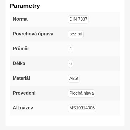
(-)3x75mm,
Parametry
(-)5x100mm,
(-)6x125mm,PH1x100mm,
PH2x125mm,
PZ1x100mm,
Norma
DIN 7337
PZ2x125mm
Povrchová úprava
bez pú
Průměr
4
Délka
6
Materiál
Al/St
Provedení
Plochá hlava
Alt.název
MS10314006