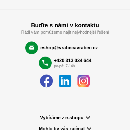
Buďte s námi v kontaktu
Rádi vám pomůžeme najít nejvhodnější řešení
eshop@vrabecavrabec.cz
+420 313 034 644
po-pá: 7-14h
Vybíráme z e-shopu
Mohlo by vás zajímat