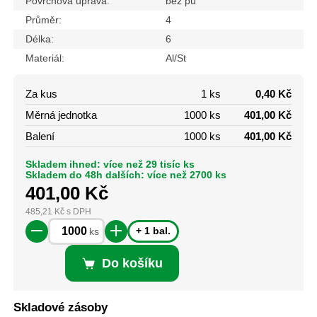
Povrchová úprava:
bez pú
Průměr:
4
Délka:
6
Materiál:
Al/St
Za kus
1 ks
0,40 Kč
Měrná jednotka
1000 ks
401,00 Kč
Balení
1000 ks
401,00 Kč
Skladem ihned: více než 29 tisíc ks
Skladem do 48h dalších: více než 2700 ks
401,00
Kč
485,21
Kč
s DPH
+ 1 bal.
ks
Do košíku
Skladové zásoby