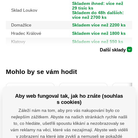
Skladem ihned: více než
29 tisíc ks
Sklad Loukov
Skladem do 48h dalších:
více než 2700 ks
Domažlice
Skladem více než 2200 ks
Hradec Králové
Skladem více než 1800 ks
Klatovy
Skladem více než 550 ks
Další sklady
Mohlo by se vám hodit
Aby web fungoval tak, jak ho znáte (souhlas
s cookies)
Záleží nám na tom, aby pro vás nakupování bylo co
nejlepším zážitkem. Abyste na našich stránkách rychle našli
to, co hledáte, ušetřili spoustu klikání a nezobrazovaly se
vám reklamy na věci, které vás nezajímají. Abyste web viděli
4740930 Sada
PSS 80 ( 80x250x4)
106901-
Šroubováků 7ks
Patka sloupku typu
řezné na 
v zobrazení na které jste zvyklí a nemuseli se pokaždé