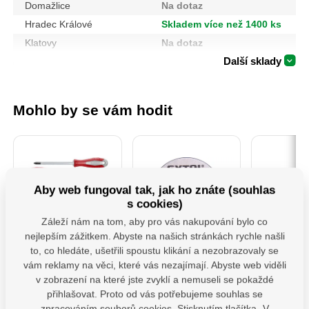
Domažlice
Na dotaz
Hradec Králové
Skladem více než 1400 ks
Klatovy
Na dotaz
Další sklady
Mohlo by se vám hodit
Aby web fungoval tak, jak ho znáte (souhlas
s cookies)
Záleží nám na tom, aby pro vás nakupování bylo co
nejlepším zážitkem. Abyste na našich stránkách rychle našli
4740930 Sada
106901-Kotouče
PSS 80 ( 
to, co hledáte, ušetřili spoustu klikání a nezobrazovaly se
Šroubováků 7ks
řezné na kov, 5ks,
Patka slo
115x1,0x22,2mm
"U" š
vám reklamy na věci, které vás nezajímají. Abyste web viděli
v zobrazení na které jste zvyklí a nemuseli se pokaždé
Profesionální sada
Řezné a brusné
Patka slou
šroubováků Fortum,
kotouče rozdělujeme do
určena pr
přihlašovat. Proto od vás potřebujeme souhlas se
která splňuje vysoké
tří kvalitativních řad
dřevěných
zpracováním souborů cookies. Stisknutím tlačítka „V