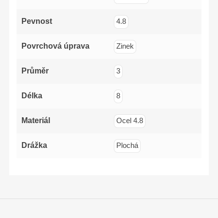
PZ2x125mm
Pevnost
4.8
Povrchová úprava
Zinek
Průměr
3
Délka
8
Materiál
Ocel 4.8
Drážka
Plochá