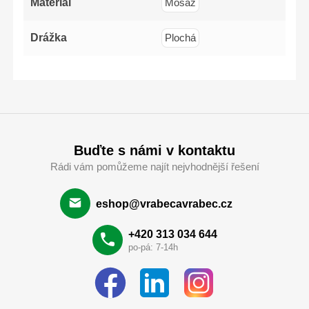
Materiál
Mosaz
Drážka
Plochá
Buďte s námi v kontaktu
Rádi vám pomůžeme najít nejvhodnější řešení
eshop@vrabecavrabec.cz
+420 313 034 644
po-pá: 7-14h