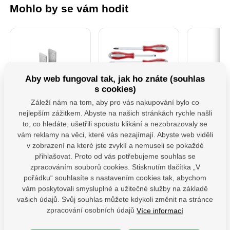
Mohlo by se vám hodit
Aby web fungoval tak, jak ho znáte (souhlas
s cookies)
Záleží nám na tom, aby pro vás nakupování bylo co
PSS 80 ( 80x250x4)
4740930 Sada
MHB 130 
nejlepším zážitkem. Abyste na našich stránkách rychle našli
Patka sloupku typu
Šroubováků 7ks
houpačk
"U" široká
M12x1
to, co hledáte, ušetřili spoustu klikání a nezobrazovaly se
vám reklamy na věci, které vás nezajímají. Abyste web viděli
Patka sloupu PSS je
Profesionální sada
Závěs hou
určena pro montáž
šroubováků Fortum,
ploché i kul
v zobrazení na které jste zvyklí a nemuseli se pokaždé
dřevěných prvků k
která splňuje vysoké
karabinou.U
přihlašovat. Proto od vás potřebujeme souhlas se
betonu. Zajišťuje
nároky na odolnost i
vybaveny 
Skladem
odpovídající vzdálenost
komfort při práci.
karabinou, 
zpracováním souborů cookies. Stisknutím tlačítka „V
Skladem 11 ks
dřeva od podkladu a její
Ergonomicky tvarovaná
je montáž
68,2
pořádku“ souhlasíte s nastavením cookies tak, abychom
konstrukce umožňuje
rukojeť z tvrdého PP
snadná a n
Na dotaz
143,93
Kč
bez 
vám poskytovali smysluplné a užitečné služby na základě
přenášet vysoké
plastu je na povrchu
žádné 
367,77
Kč
bez DPH
zatížení. Silná vrstva
doplněna měkčenou
nástroje.N
vašich údajů. Svůj souhlas můžete kdykoli změnit na stránce
žárového zinku chrání
TPR pryží s
opatřeny 
bez DPH
ks
zpracování osobních údajů
Více informací
před dlouhodobým
protiskluzovou úpravou.
ložisky, kter
ks
působením vlhkosti.
Díky tomu šroubováky
jejich ži
Detail produktu
Do 
Povrch kotvy do betonu
pevně sedí v ruce a
zvyšují ko