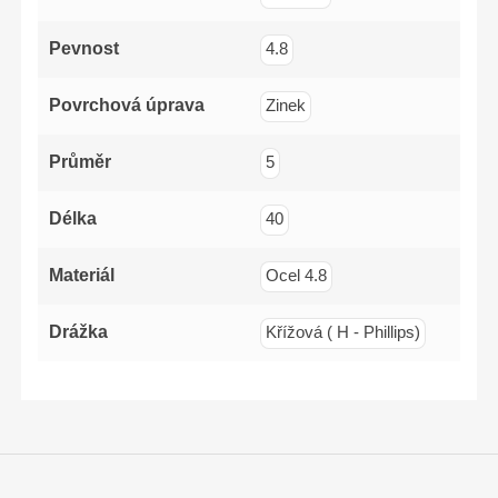
PZ2x1
Pevnost
4.8
Povrchová úprava
Zinek
Průměr
5
Délka
40
Materiál
Ocel 4.8
Drážka
Křížová ( H - Phillips)