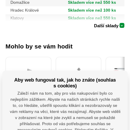
Domažlice
Skladem více než 550 ks
Hradec Králové
Skladem více než 100 ks
Klatovy
Skladem více než 550 ks
Další sklady
Mohlo by se vám hodit
Aby web fungoval tak, jak ho znáte (souhlas
s cookies)
Záleží nám na tom, aby pro vás nakupování bylo co
nejlepším zážitkem. Abyste na našich stránkách rychle našli
PSS 80 ( 80x250x4)
MHB 130 uchycení
474093
to, co hledáte, ušetřili spoustu klikání a nezobrazovaly se
Patka sloupku typu
houpačky typ B
Šroubov
"U" široká
M12x130 mm
vám reklamy na věci, které vás nezajímají. Abyste web viděli
v zobrazení na které jste zvyklí a nemuseli se pokaždé
Patka sloupu PSS je
Závěs houpačky pro
Profesion
určena pro montáž
ploché i kulaté trámy s
šroubovák
přihlašovat. Proto od vás potřebujeme souhlas se
dřevěných prvků k
karabinou.Uchyty jsou
která splň
zpracováním souborů cookies. Stisknutím tlačítka „V