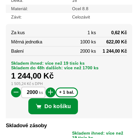
Délka:
16
Materiál:
Ocel 8.8
Závit:
Celozávit
Za kus
1 ks
0,62 Kč
Měrná jednotka
1000 ks
622,00 Kč
Balení
2000 ks
1 244,00 Kč
Skladem ihned: více než 19 tisíc ks
Skladem do 48h dalších: více než 1700 ks
1 244,00
Kč
1 505,24
Kč
s DPH
+ 1 bal.
ks
Do košíku
Skladové zásoby
Skladem ihned: více než
19 tisíc ks