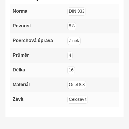
(-)6x125mm,PH1x100mm,
PH2x125mm,
PZ1x100mm,
Norma
DIN 933
PZ2x125mm
Pevnost
8.8
Povrchová úprava
Zinek
Průměr
4
Délka
16
Materiál
Ocel 8.8
Závit
Celozávit