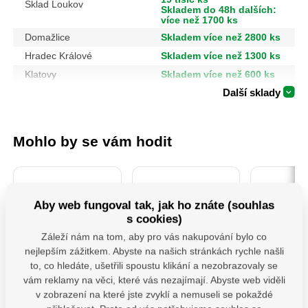
Sklad Loukov
Skladem do 48h dalších:
více než 1700 ks
Domažlice
Skladem více než 2800 ks
Hradec Králové
Skladem více než 1300 ks
Klatovy
Skladem více než 600 ks
Další sklady
Mohlo by se vám hodit
Aby web fungoval tak, jak ho znáte (souhlas
s cookies)
Záleží nám na tom, aby pro vás nakupování bylo co
nejlepším zážitkem. Abyste na našich stránkách rychle našli
to, co hledáte, ušetřili spoustu klikání a nezobrazovaly se
106901-Kotouče
4740930 Sada
MHB 130 
vám reklamy na věci, které vás nezajímají. Abyste web viděli
řezné na kov, 5ks,
Šroubováků 7ks
houpačk
v zobrazení na které jste zvyklí a nemuseli se pokaždé
115x1,0x22,2mm
M12x1