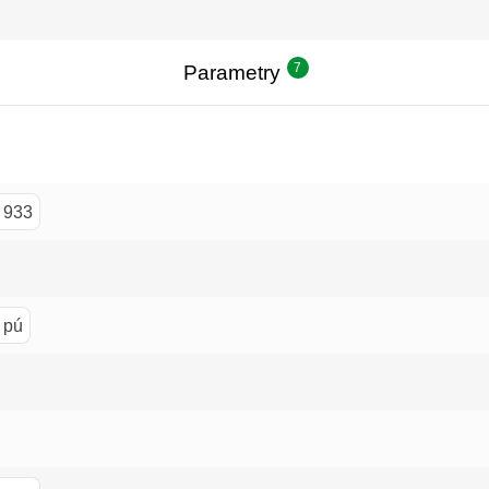
PZ2x125mm
7
Parametry
 933
 pú