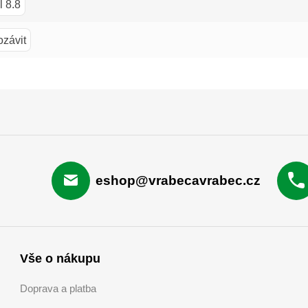
l 8.8
ozávit
eshop@vrabecavrabec.cz
Vše o nákupu
Doprava a platba