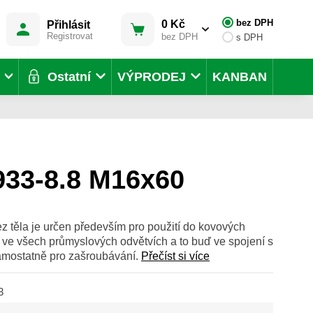
bez DPH
0 Kč
Přihlásit
Registrovat
bez DPH
s DPH
Ostatní
VÝPRODEJ
KANBAN
933-8.8 M16x60
z těla je určen především pro použití do kovových
e ve všech průmyslových odvětvích a to buď ve spojení s
samostatně pro zašroubávání.
Přečíst si více
3