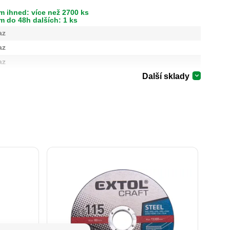
m ihned: více než 2700 ks
m do 48h dalších: 1 ks
az
az
az
Další sklady