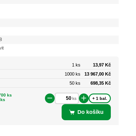
8
it
1 ks
13,97 Kč
1000 ks
13 967,00 Kč
50 ks
698,35 Kč
700 ks
+ 1 bal.
ks
 ks
Do košíku