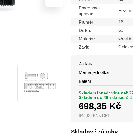
Povrchová
Bez pú
úprava:
16
Průměr:
60
Délka:
Ocel 8.
Materiál:
Celozáv
Závit:
Za kus
Měrná jednotka
Balení
Skladem ihned: více než 2
Skladem do 48h dalších: 1
698,35
Kč
845,00
Kč
s DPH
Skladové zásoby