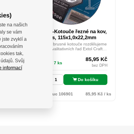
ies)
ste na našich
atka
106901-Kotouče řezné na kov,
valy se vám
oká
5ks, 115x1,0x22,2mm
jste zvyklí a
a pro
Řezné a brusné kotouče rozdělujeme
zpracováním
etonu.
do tří kvalitativních řad Extol Craft,
ookies tak,
lenost
Extol Premium a Extol Industrial,
strukce
přičemž řady Extol Premium a Extol
,93
Kč
85,95
Kč
údajů. Svůj
Skladem 7 ks
tížení.
Industrial splňují vyšší kvalitativní
bez DPH
bez DPH
e informací
chrání
nároky profesionálních řemeslniků jak
ením
v kvalitě provedené práce, tak i svojí
onu lze
prodlouženou životností. Řezné
íku
Do košíku
ks
enou na
kotouče Extol se vyznačují širokým
spektrem použití. O 115x1,0x22,2mm
93 Kč / ks
Kód:
Kotouc 106901
85,95 Kč / ks