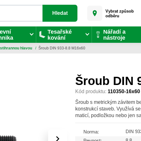
Vybrat způsob
Hledat
odběru
evní
Tesařské
Nářadí a
hnika
kování
nástroje
stihrannou hlavou
/
Šroub DIN 933-8.8 M16x60
Šroub DIN 
Kód produktu:
110350-16x60
Šroub s metrickým závitem be
konstrukcí staveb. Využívá s
maticí, podložkou nebo jen 
DIN 93
Norma:
›
8.8
Pevnost: