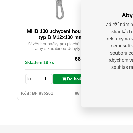
Aby
Záleží nám n
MHB 130 uchycení houpačky
47409
stránkách 
typ B M12x130 mm
reklamy na v
Závěs houpačky pro ploché i kulaté
Prof
nemuseli s
trámy s karabinou.Uchyty jsou
Fortum,
souborů co
vybaveny vhodnými karabinou, díky
na o
čemuž je montáž houpačky snadná a
Ergon
68,27
Kč
abychom vá
Skladem 19 ks
Na dota
nevyžaduje žádné další
tvrdé
bez DPH
souhlas m
nástroje.Navíc jsou opatřeny kluznými
dopln
ložisky, která prodlužují jejich
protis
životnost a zvyšují komfort při
šroub
Do košíku
ks
používání.
umožň
sílu.Dř
S2 ocel
Kód:
BF 885201
68,27 Kč / ks
Kód:
Sad
HRC 5
úpra
opotřeb
3× ploc
(křížový
(
(-
PH