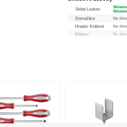
Sklade
Sklad Loukov
Sklade
Na dot
Domažlice
Na dot
Hradec Králové
Na dot
Klatovy