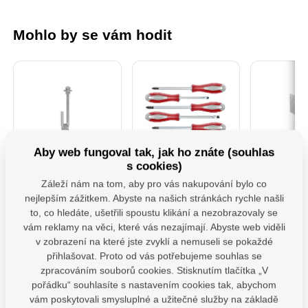
Mohlo by se vám hodit
Aby web fungoval tak, jak ho znáte (souhlas
s cookies)
MHB 130 uchycení
4740930 Sada
PSS 80 ( 
houpačky typ B
Šroubováků 7ks
Patka slo
Záleží nám na tom, aby pro vás nakupování bylo co
M12x130 mm
"U" š
nejlepším zážitkem. Abyste na našich stránkách rychle našli
Závěs houpačky pro
Profesionální sada
Patka slou
to, co hledáte, ušetřili spoustu klikání a nezobrazovaly se
ploché i kulaté trámy s
šroubováků Fortum,
určena pr
karabinou.Uchyty jsou
která splňuje vysoké
dřevěných
vám reklamy na věci, které vás nezajímají. Abyste web viděli
vybaveny vhodnými
nároky na odolnost i
betonu. Z
Skladem 19 ks
v zobrazení na které jste zvyklí a nemuseli se pokaždé
karabinou, díky čemuž
komfort při práci.
odpovídající
Skladem
je montáž houpačky
Ergonomicky tvarovaná
dřeva od pod
přihlašovat. Proto od vás potřebujeme souhlas se
68,27
Kč
snadná a nevyžaduje
rukojeť z tvrdého PP
konstrukce
Na dotaz
zpracováním souborů cookies. Stisknutím tlačítka „V
143,
bez DPH
žádné další
plastu je na povrchu
přenášet
367,77
Kč
pořádku“ souhlasíte s nastavením cookies tak, abychom
bez 
nástroje.Navíc jsou
doplněna měkčenou
zatížení. S
opatřeny kluznými
TPR pryží s
žárového zi
bez DPH
vám poskytovali smysluplné a užitečné služby na základě
ks
ložisky, která prodlužují
protiskluzovou úpravou.
před dlo