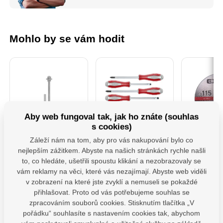
Mohlo by se vám hodit
Aby web fungoval tak, jak ho znáte (souhlas
s cookies)
MHB 130 uchycení
4740930 Sada
106901-
Záleží nám na tom, aby pro vás nakupování bylo co
houpačky typ B
Šroubováků 7ks
řezné na 
M12x130 mm
115x1,0
nejlepším zážitkem. Abyste na našich stránkách rychle našli
to, co hledáte, ušetřili spoustu klikání a nezobrazovaly se
Závěs houpačky pro
Profesionální sada
Řezné a
ploché i kulaté trámy s
šroubováků Fortum,
kotouče roz
vám reklamy na věci, které vás nezajímají. Abyste web viděli
karabinou.Uchyty jsou
která splňuje vysoké
tří kvalitat
v zobrazení na které jste zvyklí a nemuseli se pokaždé
vybaveny vhodnými
nároky na odolnost i
Extol Cra
Skladem 19 ks
Sklade
karabinou, díky čemuž
komfort při práci.
Premium 
přihlašovat. Proto od vás potřebujeme souhlas se
je montáž houpačky
Ergonomicky tvarovaná
Industrial, 
68,27
Kč
85,9
zpracováním souborů cookies. Stisknutím tlačítka „V
snadná a nevyžaduje
rukojeť z tvrdého PP
Extol Premi
Na dotaz
bez DPH
bez 
pořádku“ souhlasíte s nastavením cookies tak, abychom
žádné další
plastu je na povrchu
Industrial s
367,77
Kč
nástroje.Navíc jsou
doplněna měkčenou
kvalitativ