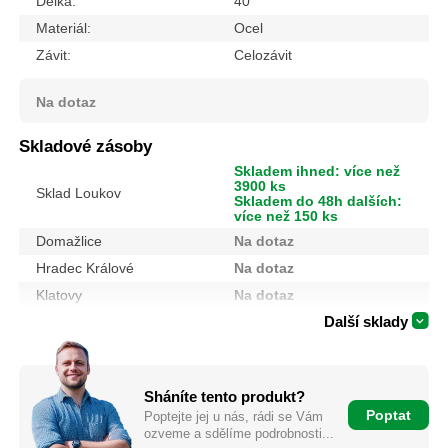
Délka:
40
Materiál:
Ocel
Závit:
Celozávit
Na dotaz
Skladové zásoby
Skladem ihned: více než
3900 ks
Sklad Loukov
Skladem do 48h dalších:
více než 150 ks
Domažlice
Na dotaz
Hradec Králové
Na dotaz
Klatovy
Na dotaz
Další sklady
Sháníte tento produkt?
Poptat
Poptejte jej u nás, rádi se Vám
ozveme a sdělíme podrobnosti...