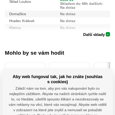
Sklad Loukov
Skladem do 48h dalších:
Na dotaz
Domažlice
Na dotaz
Hradec Králové
Na dotaz
Klatovy
Na dotaz
Další sklady
Mohlo by se vám hodit
Aby web fungoval tak, jak ho znáte (souhlas
s cookies)
Záleží nám na tom, aby pro vás nakupování bylo co
nejlepším zážitkem. Abyste na našich stránkách rychle našli
to, co hledáte, ušetřili spoustu klikání a nezobrazovaly se
MHB 130 uchycení
106901-Kotouče
PSS 80 ( 
vám reklamy na věci, které vás nezajímají. Abyste web viděli
houpačky typ B
řezné na kov, 5ks,
Patka slo
v zobrazení na které jste zvyklí a nemuseli se pokaždé
M12x130 mm
115x1,0x22,2mm
"U" š