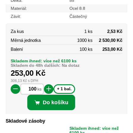
Délka:
55
Materiál:
Ocel 8.8
Závit:
Částečný
Za kus
1 ks
2,53 Kč
Měrná jednotka
1000 ks
2 530,00 Kč
Balení
100 ks
253,00 Kč
Skladem ihned: více než 6100 ks
Skladem do 48h dalších: Na dotaz
253,00
Kč
306,13
Kč
s DPH
+ 1 bal.
ks
Do košíku
Skladové zásoby
Skladem ihned: více než
6100 ks