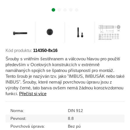
Kód produktu:
114350-8x16
Šrouby s vnitřním šestihranem a válcovou hlavou pro použití
především v Ocelových konstrukcích v extrémně
namáhaných spojích se špatnou přístupností pro montáž.
Tento šroub je nazýván tzv. jako "IMBUS, IMBUSÁK nebo také
INBUS". Šrouby, které nemají povrchovou úpravu jsou z
výroby černé, tato barva ovšem nemá žádnou korozivzdornou
funkci.
Přečíst si více
Norma:
DIN 912
Pevnost:
8.8
Povrchová úprava:
Bez pú