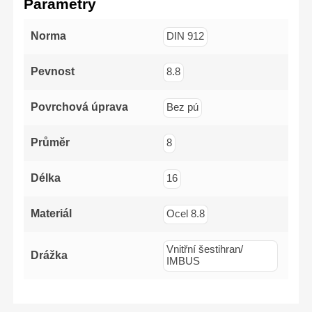
Parametry
(-)5x100mm,
(-)6x125mm,PH1x100mm,
PH2x125mm,
PZ1x100mm,
Norma
DIN 912
PZ2x125mm
Pevnost
8.8
Povrchová úprava
Bez pú
Průměr
8
Délka
16
Materiál
Ocel 8.8
Vnitřní šestihran/
Drážka
IMBUS