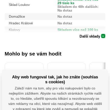
29 tisíc ks
Sklad Loukov
Skladem do 48h dalších:
Na dotaz
Domažlice
Na dotaz
Hradec Králové
Na dotaz
Klatovy
Skladem více než 100 ks
Další sklady
Mohlo by se vám hodit
Aby web fungoval tak, jak ho znáte (souhlas
s cookies)
Záleží nám na tom, aby pro vás nakupování bylo co
nejlepším zážitkem. Abyste na našich stránkách rychle našli
to, co hledáte, ušetřili spoustu klikání a nezobrazovaly se
4740930 Sada
106901-Kotouče
PSS 80 ( 
vám reklamy na věci, které vás nezajímají. Abyste web viděli
Šroubováků 7ks
řezné na kov, 5ks,
Patka slo
115x1,0x22,2mm
"U" š
v zobrazení na které jste zvyklí a nemuseli se pokaždé