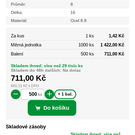
Průměr:
8
Délka:
16
Materiál:
Ocel 8.8
Za kus
1 ks
1,42 Kč
Měrná jednotka
1000 ks
1 422,00 Kč
Balení
500 ks
711,00 Kč
Skladem ihned: více než 29 tisíc ks
Skladem do 48h dalších: Na dotaz
711,00
Kč
860,31
Kč
s DPH
+ 1 bal.
ks
Do košíku
Skladové zásoby
Skladem ihned: více než