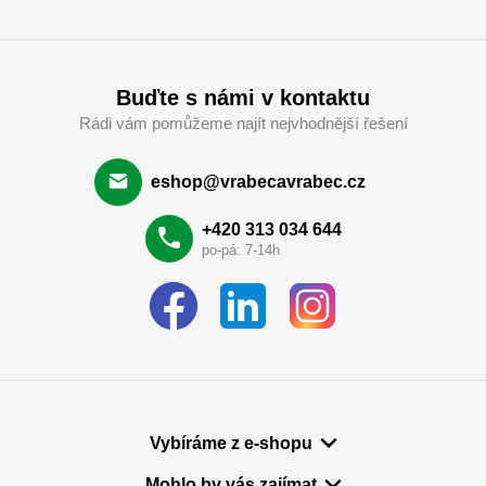
Buďte s námi v kontaktu
Rádi vám pomůžeme najít nejvhodnější řešení
eshop@vrabecavrabec.cz
+420 313 034 644
po-pá: 7-14h
Vybíráme z e-shopu
Mohlo by vás zajímat