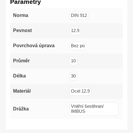
Parametry
(-)5x100mm,
(-)6x125mm,PH1x100mm,
PH2x125mm,
PZ1x100mm,
Norma
DIN 912
PZ2x125mm
Pevnost
12.9
Povrchová úprava
Bez pú
Průměr
10
Délka
30
Materiál
Ocel 12.9
Vnitřní šestihran/
Drážka
IMBUS