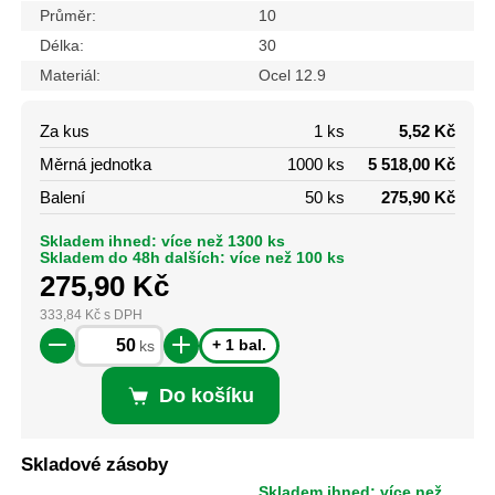
Průměr:
10
Délka:
30
Materiál:
Ocel 12.9
Za kus
1 ks
5,52 Kč
Měrná jednotka
1000 ks
5 518,00 Kč
Balení
50 ks
275,90 Kč
Skladem ihned: více než 1300 ks
Skladem do 48h dalších: více než 100 ks
275,90
Kč
333,84
Kč
s DPH
+ 1 bal.
ks
Do košíku
Skladové zásoby
Skladem ihned: více než