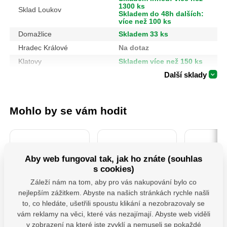
1300 ks
Sklad Loukov
Skladem do 48h dalších:
více než 100 ks
Domažlice
Skladem 33 ks
Hradec Králové
Na dotaz
Klatovy
Skladem více než 150 ks
Další sklady
Mohlo by se vám hodit
Aby web fungoval tak, jak ho znáte (souhlas
s cookies)
Záleží nám na tom, aby pro vás nakupování bylo co
nejlepším zážitkem. Abyste na našich stránkách rychle našli
to, co hledáte, ušetřili spoustu klikání a nezobrazovaly se
4740930 Sada
106901-Kotouče
MHB 130 
vám reklamy na věci, které vás nezajímají. Abyste web viděli
Šroubováků 7ks
řezné na kov, 5ks,
houpačk
115x1,0x22,2mm
M12x1
v zobrazení na které jste zvyklí a nemuseli se pokaždé