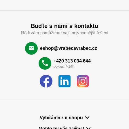
Buďte s námi v kontaktu
Rádi vám pomůžeme najít nejvhodnější řešení
eshop@vrabecavrabec.cz
+420 313 034 644
po-pá: 7-14h
Vybíráme z e-shopu
Mohlo by vás zajímat