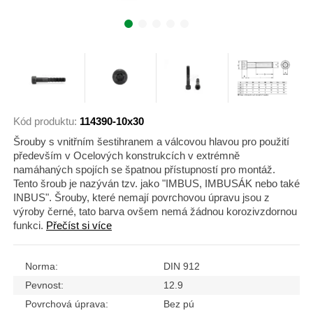
Kód produktu:
114390-10x30
Šrouby s vnitřním šestihranem a válcovou hlavou pro použití
především v Ocelových konstrukcích v extrémně
namáhaných spojích se špatnou přístupností pro montáž.
Tento šroub je nazýván tzv. jako "IMBUS, IMBUSÁK nebo také
INBUS". Šrouby, které nemají povrchovou úpravu jsou z
výroby černé, tato barva ovšem nemá žádnou korozivzdornou
funkci.
Přečíst si více
Norma:
DIN 912
Pevnost:
12.9
Povrchová úprava:
Bez pú