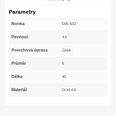
profilem
(-)3x
Parametry
(-)5x1
(-)6x125mm
PH2x1
PZ1x1
Norma
DIN 603
PZ2x1
Pevnost
4.6
Povrchová úprava
Zinek
Průměr
8
Délka
40
Materiál
Ocel 4.6