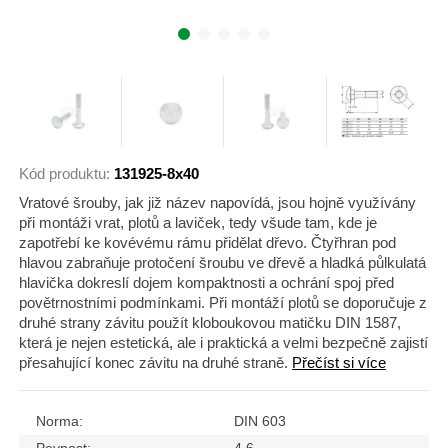
Kód produktu:
131925-8x40
Vratové šrouby, jak již název napovídá, jsou hojně využívány
při montáži vrat, plotů a laviček, tedy všude tam, kde je
zapotřebí ke kovévému rámu přidělat dřevo. Čtyřhran pod
hlavou zabraňuje protočení šroubu ve dřevě a hladká půlkulatá
hlavička dokreslí dojem kompaktnosti a ochrání spoj před
povětrnostními podmínkami. Při montáží plotů se doporučuje z
druhé strany závitu použít kloboukovou matičku DIN 1587,
která je nejen estetická, ale i praktická a velmi bezpečně zajistí
přesahující konec závitu na druhé straně.
Přečíst si více
Norma:
DIN 603