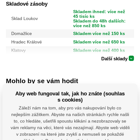
Skladové zásoby
Skladem ihned: více než
45 tisíc ks
Sklad Loukov
Skladem do 48h dalších:
více než 850 ks
Domažlice
Skladem více než 150 ks
Hradec Králové
Skladem více než 650 ks
Klatovy
Skladem více než 400 ks
Další sklady
Mohlo by se vám hodit
Aby web fungoval tak, jak ho znáte (souhlas
s cookies)
Záleží nám na tom, aby pro vás nakupování bylo co
nejlepším zážitkem. Abyste na našich stránkách rychle našli
to, co hledáte, ušetřili spoustu klikání a nezobrazovaly se
vám reklamy na věci, které vás nezajímají. Abyste web viděli
v zobrazení na které jste zvyklí a nemuseli se pokaždé
PSS 80 ( 80x250x4)
MHB 130 uchycení
474093