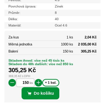
Pevnost:
4.6
Povrchová úprava:
Zinek
Průměr:
8
Délka:
40
Materiál:
Ocel 4.6
Za kus
1 ks
2,04 Kč
Měrná jednotka
1000 ks
2 035,00 Kč
Balení
150 ks
305,25 Kč
Skladem ihned: více než 45 tisíc ks
Skladem do 48h dalších: více než 850 ks
305,25
Kč
369,35
Kč
s DPH
+ 1 bal.
ks
Do košíku