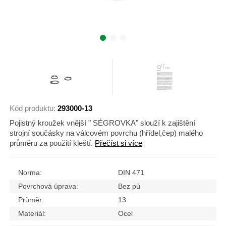
Kód produktu:
293000-13
Pojistný kroužek vnější " SÉGROVKA" slouží k zajištění
strojní součásky na válcovém povrchu (hřídel,čep) malého
průměru za použití kleští.
Přečíst si více
Norma:
DIN 471
Povrchová úprava:
Bez pú
Průměr:
13
Materiál:
Ocel