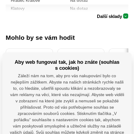
Hradec Králové
Na dotaz
Klatovy
Na dotaz
Další sklady
Mohlo by se vám hodit
Aby web fungoval tak, jak ho znáte (souhlas
s cookies)
Záleží nám na tom, aby pro vás nakupování bylo co
nejlepším zážitkem. Abyste na našich stránkách rychle našli
to, co hledáte, ušetřili spoustu klikání a nezobrazovaly se
PSS 80 ( 80x250x4)
4740930 Sada
MHB 130 
vám reklamy na věci, které vás nezajímají. Abyste web viděli
Patka sloupku typu
Šroubováků 7ks
houpačk
v zobrazení na které jste zvyklí a nemuseli se pokaždé
"U" široká
M12x1
přihlašovat. Proto od vás potřebujeme souhlas se
Patka sloupu PSS je
Profesionální sada
Závěs hou
zpracováním souborů cookies. Stisknutím tlačítka „V
určena pro montáž
šroubováků Fortum,
ploché i kul
pořádku“ souhlasíte s nastavením cookies tak, abychom
dřevěných prvků k
která splňuje vysoké
karabinou.U
betonu. Zajišťuje
nároky na odolnost i
vybaveny 
vám poskytovali smysluplné a užitečné služby na základě
Skladem
odpovídající vzdálenost
komfort při práci.
karabinou, 
vašich údajů. Svůj souhlas můžete kdykoli změnit na stránce
Skladem 11 ks
dřeva od podkladu a její
Ergonomicky tvarovaná
je montáž