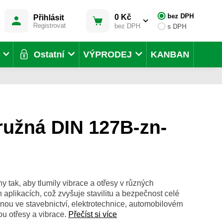
bez DPH
0 Kč
Přihlásit
Registrovat
bez DPH
s DPH
Ostatní
VÝPRODEJ
KANBAN
ružná DIN 127B-zn-
 tak, aby tlumily vibrace a otřesy v různých
aplikacích, což zvyšuje stavilitu a bezpečnost celé
znou ve stavebnictví, elektrotechnice, automobilovém
ou otřesy a vibrace.
Přečíst si více