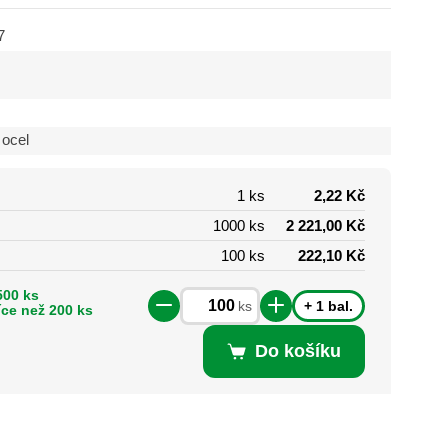
7
 ocel
1 ks
2,22 Kč
1000 ks
2 221,00 Kč
100 ks
222,10 Kč
500 ks
+ 1 bal.
ks
íce než 200 ks
Do košíku