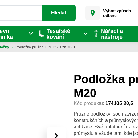
Vybrat způsob
Hledat
odběru
evní
Tesařské
Nářadí a
hnika
kování
nástroje
dložky
/
Podložka pružná DIN 127B-zn-M20
Podložka p
M20
Kód produktu:
174105-20,5
Pružné podložky jsou navrženy
konstrukčních a průmyslových 
aplikace. Své uplatnění nale
průmyslu a všude tam, kde js
›