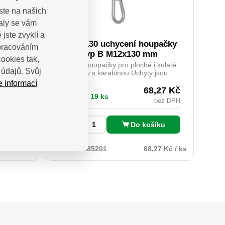
ste na našich
valy se vám
jste zvyklí a
a kov,
MHB 130 uchycení houpačky
zpracováním
mm
typ B M12x130 mm
ookies tak,
ělujeme
Závěs houpačky pro ploché i kulaté
údajů. Svůj
 Craft,
trámy s karabinou.Uchyty jsou
rial,
vybaveny vhodnými karabinou, díky
e informací
a Extol
čemuž je montáž houpačky snadná a
,95
Kč
68,27
Kč
Skladem 19 ks
ativní
nevyžaduje žádné další
bez DPH
bez DPH
niků jak
nástroje.Navíc jsou opatřeny kluznými
 i svojí
ložisky, která prodlužují jejich
Řezné
životnost a zvyšují komfort při
íku
Do košíku
ks
irokým
používání.
x22,2mm
95 Kč / ks
Kód:
BF 885201
68,27 Kč / ks