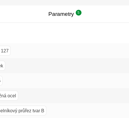
5
Parametry
 127
ek
5
žná ocel
lníkový průřez tvar B