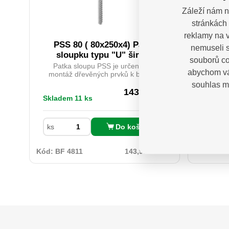
Záleží nám n
stránkách 
reklamy na v
PSS 80 ( 80x250x4) Patka
47409
nemuseli s
sloupku typu "U" široká
souborů co
Patka sloupu PSS je určena pro
Prof
abychom vá
montáž dřevěných prvků k betonu.
Fortum,
Zajišťuje odpovídající vzdálenost
na o
souhlas m
dřeva od podkladu a její konstrukce
Ergon
143,93
Kč
Skladem 11 ks
Na dota
umožňuje přenášet vysoké zatížení.
tvrdé
bez DPH
Silná vrstva žárového zinku chrání
dopln
před dlouhodobým působením
protis
vlhkosti. Povrch kotvy do betonu lze
šroub
Do košíku
ks
natřít dekorativní barvou určenou na
umožň
pozinkované povrchy.
sílu.Dř
S2 ocel
Kód:
BF 4811
143,93 Kč / ks
Kód:
Sad
HRC 5
úpra
opotřeb
3× ploc
(křížový
(
(-
PH