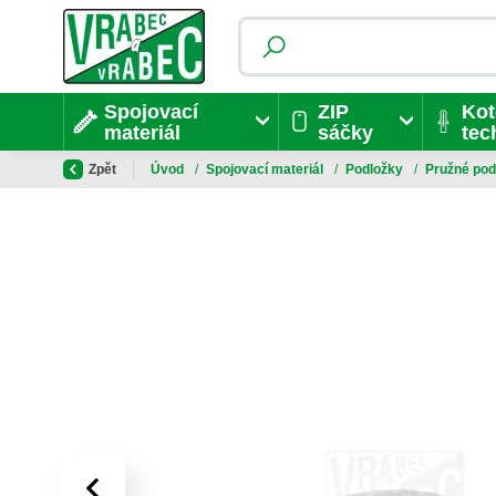
Spojovací
ZIP
Kot
materiál
sáčky
tec
Zpět
Úvod
/
Spojovací materiál
/
Podložky
/
Pružné po
‹