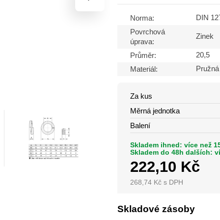
DIN 12
Norma:
Povrchová
Zinek
úprava:
20,5
Průměr:
Pružná
Materiál:
Za kus
Měrná jednotka
Balení
Skladem ihned: více než 1
Skladem do 48h dalších: v
222,10
Kč
268,74
Kč
s DPH
Skladové zásoby