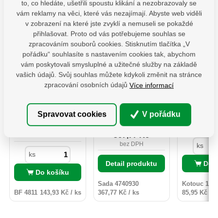
to, co hledáte, ušetřili spoustu klikání a nezobrazovaly se
vám reklamy na věci, které vás nezajímají. Abyste web viděli
v zobrazení na které jste zvyklí a nemuseli se pokaždé
přihlašovat. Proto od vás potřebujeme souhlas se
zpracováním souborů cookies. Stisknutím tlačítka „V
PSS 80 ( 80x250x4)
4740930 Sada
106901-
pořádku“ souhlasíte s nastavením cookies tak, abychom
Patka sloupku typu
Šroubováků 7ks
řezné na 
vám poskytovali smysluplné a užitečné služby na základě
"U" široká
115x1,0
vašich údajů. Svůj souhlas můžete kdykoli změnit na stránce
Patka sloupu PSS je
Profesionální sada
Řezné a
zpracování osobních údajů
Více informací
určena pro montáž
šroubováků Fortum,
kotouče roz
dřevěných prvků k
která splňuje vysoké
tří kvalitat
betonu. Zajišťuje
nároky na odolnost i
Extol Cra
Sklade
odpovídající vzdálenost
komfort při práci.
Premium 
Skladem 11 ks
Spravovat cookies
V pořádku
dřeva od podkladu a její
Ergonomicky tvarovaná
Industrial, 
85,9
konstrukce umožňuje
rukojeť z tvrdého PP
Extol Premi
Na dotaz
143,93
Kč
bez 
přenášet vysoké
plastu je na povrchu
Industrial s
367,77
Kč
bez DPH
zatížení. Silná vrstva
doplněna měkčenou
kvalitativ
žárového zinku chrání
TPR pryží s
profesio
bez DPH
ks
před dlouhodobým
protiskluzovou úpravou.
řemeslniků j
ks
působením vlhkosti.
Díky tomu šroubováky
provedené p
Detail produktu
Do 
Povrch kotvy do betonu
pevně sedí v ruce a
svojí pro
Do košíku
lze natřít dekorativní
umožňují přenášet
životnost
barvou určenou na
vyšší krouticí
kotouče 
Sada 4740930
Kotouc 106
pozinkované povrchy.
sílu.Dříky jsou
vyznačují
BF 4811
143,93 Kč / ks
367,77 Kč / ks
85,95 Kč / k
vyrobeny z prvotřídní
spektrem p
S2 oceli, která je
115x1,0
kalena na tvrdost HRC
58–60. Matovaná