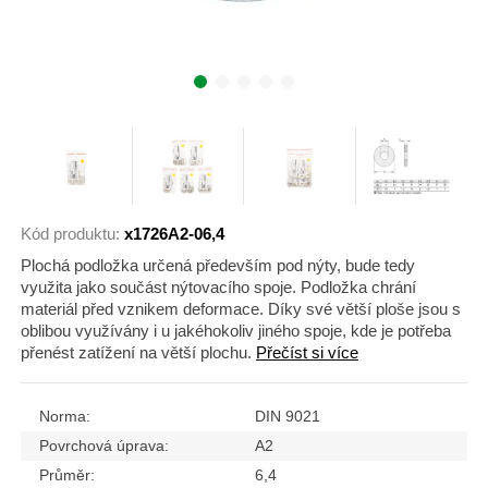
Kód produktu:
x1726A2-06,4
Plochá podložka určená především pod nýty, bude tedy
využita jako součást nýtovacího spoje. Podložka chrání
materiál před vznikem deformace. Díky své větší ploše jsou s
oblibou využívány i u jakéhokoliv jiného spoje, kde je potřeba
přenést zatížení na větší plochu.
Přečíst si více
Norma:
DIN 9021
Povrchová úprava:
A2
Průměr:
6,4