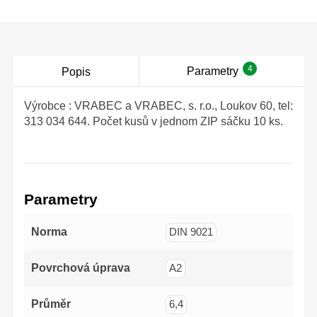
povrchová úprava
zajišťuje odolnost proti
opotřebení i korozi.
Sada obsahuje: 3×
plochý (-), 2× PH
(křížový), 2× PZ
4
Parametry
Popis
(křížový s vylepšeným
profilem), tedy
(-)3x75mm,
(-)5x100mm,
Výrobce : VRABEC a VRABEC, s. r.o., Loukov 60, tel:
(-)6x125mm,PH1x100mm,
313 034 644. Počet kusů v jednom ZIP sáčku 10 ks.
PH2x125mm,
PZ1x100mm,
PZ2x125mm
Parametry
Norma
DIN 9021
Povrchová úprava
A2
Průměr
6,4