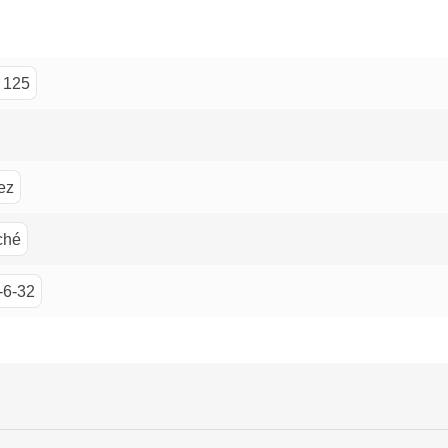
 125
ez
ché
-6-32