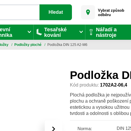
Vybrat způsob
Hledat
odběru
evní
Tesařské
Nářadí a
hnika
kování
nástroje
ložky
/
Podložky ploché
/
Podložka DIN 125 A2-M6
Podložka D
Kód produktu:
1702A2-06,4
Plochá podložka je nejpoužíva
plochu a ochraně poškození 
estetickou a vysokou užitnou 
tvrdosti a odolnosti s oblibo
›
DIN 12
Norma: