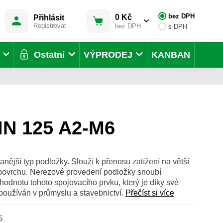
bez DPH
0 Kč
Přihlásit
Registrovat
bez DPH
s DPH
Ostatní
VÝPRODEJ
KANBAN
IN 125 A2-M6
nější typ podložky. Slouží k přenosu zatížení na větší
povrchu. Nerezové provedení podložky snoubí
hodnotu tohoto spojovacího prvku, který je díky své
u používán v průmyslu a stavebnictví.
Přečíst si více
5