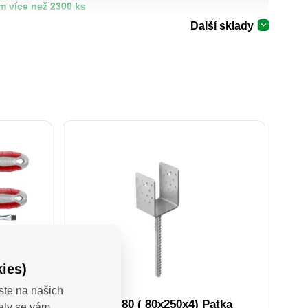
m více než 2300 ks
Další sklady
ies)
ste na našich
ků 7ks
PSS 80 ( 80x250x4) Patka
valy se vám