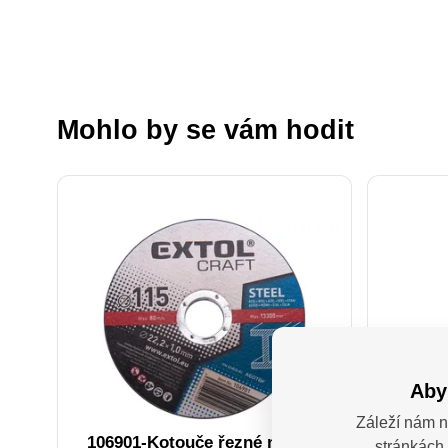
Mohlo by se vám hodit
Aby
Záleží nám n
106901-Kotouče řezné na kov,
MHB 1
stránkách 