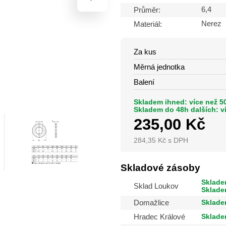
6,4
Průměr:
Nerez
Materiál:
Za kus
Měrná jednotka
Balení
Skladem ihned: více než 50
Skladem do 48h dalších: v
235,00
Kč
284,35
Kč
s DPH
Skladové zásoby
Skladem
Sklad Loukov
Sklade
Sklade
Domažlice
Sklade
Hradec Králové