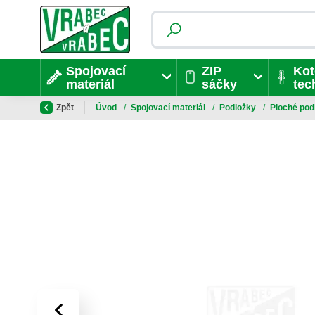
Spojovací
ZIP
Kot
materiál
sáčky
tec
Zpět
Úvod
/
Spojovací materiál
/
Podložky
/
Ploché pod
‹