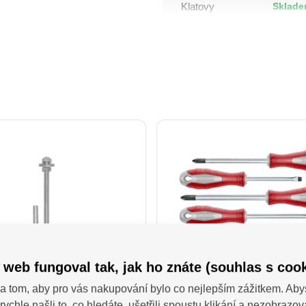
Sklade
Klatovy
 web fungoval tak, jak ho znáte (souhlas s cook
a tom, aby pro vás nakupování bylo co nejlepším zážitkem. Aby
30 uchycení houpačky
4740930 Sada Šroubová
rychle našli to, co hledáte, ušetřili spoustu klikání a nezobrazo