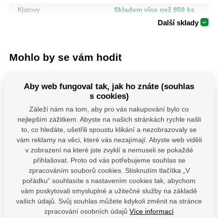
Klatovy
Skladem více než 950 ks
Další sklady
Mohlo by se vám hodit
Aby web fungoval tak, jak ho znáte (souhlas
s cookies)
Záleží nám na tom, aby pro vás nakupování bylo co
nejlepším zážitkem. Abyste na našich stránkách rychle našli
to, co hledáte, ušetřili spoustu klikání a nezobrazovaly se
vám reklamy na věci, které vás nezajímají. Abyste web viděli
MHB 130 uchycení
PSS 80 ( 80x250x4)
106901-
v zobrazení na které jste zvyklí a nemuseli se pokaždé
houpačky typ B
Patka sloupku typu
řezné na 
přihlašovat. Proto od vás potřebujeme souhlas se
M12x130 mm
"U" široká
115x1,0
zpracováním souborů cookies. Stisknutím tlačítka „V
Závěs houpačky pro
Patka sloupu PSS je
Řezné a
pořádku“ souhlasíte s nastavením cookies tak, abychom
ploché i kulaté trámy s
určena pro montáž
kotouče roz
vám poskytovali smysluplné a užitečné služby na základě
karabinou.Uchyty jsou
dřevěných prvků k
tří kvalitat
vybaveny vhodnými
betonu. Zajišťuje
Extol Cra
vašich údajů. Svůj souhlas můžete kdykoli změnit na stránce
Skladem 19 ks
Sklade
karabinou, díky čemuž
odpovídající vzdálenost
Premium 
zpracování osobních údajů
Více informací
Skladem 11 ks
je montáž houpačky
dřeva od podkladu a její
Industrial, 
68,27
Kč
85,9