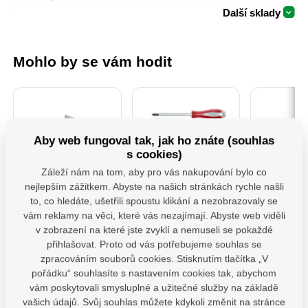
Další sklady
Mohlo by se vám hodit
Aby web fungoval tak, jak ho znáte (souhlas
s cookies)
Záleží nám na tom, aby pro vás nakupování bylo co
nejlepším zážitkem. Abyste na našich stránkách rychle našli
PSS 80 ( 80x250x4)
4740930 Sada
MHB 130 
to, co hledáte, ušetřili spoustu klikání a nezobrazovaly se
Patka sloupku typu
Šroubováků 7ks
houpačk
"U" široká
M12x1
vám reklamy na věci, které vás nezajímají. Abyste web viděli
v zobrazení na které jste zvyklí a nemuseli se pokaždé
Patka sloupu PSS je
Profesionální sada
Závěs hou
určena pro montáž
šroubováků Fortum,
ploché i kul
přihlašovat. Proto od vás potřebujeme souhlas se
dřevěných prvků k
která splňuje vysoké
karabinou.U
zpracováním souborů cookies. Stisknutím tlačítka „V
betonu. Zajišťuje
nároky na odolnost i
vybaveny 
Skladem
odpovídající vzdálenost
komfort při práci.
karabinou, 
pořádku“ souhlasíte s nastavením cookies tak, abychom
Skladem 11 ks
dřeva od podkladu a její
Ergonomicky tvarovaná
je montáž
68,2
vám poskytovali smysluplné a užitečné služby na základě
konstrukce umožňuje
rukojeť z tvrdého PP
snadná a n
Na dotaz
143,93
Kč
bez 
vašich údajů. Svůj souhlas můžete kdykoli změnit na stránce
přenášet vysoké
plastu je na povrchu
žádné 