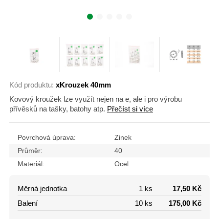
Kód produktu:
xKrouzek 40mm
Kovový kroužek lze využít nejen na e, ale i pro výrobu
přívěsků na tašky, batohy atp.
Přečíst si více
Povrchová úprava:
Zinek
Průměr:
40
Materiál:
Ocel
Měrná jednotka
1 ks
17,50 Kč
Balení
10 ks
175,00 Kč