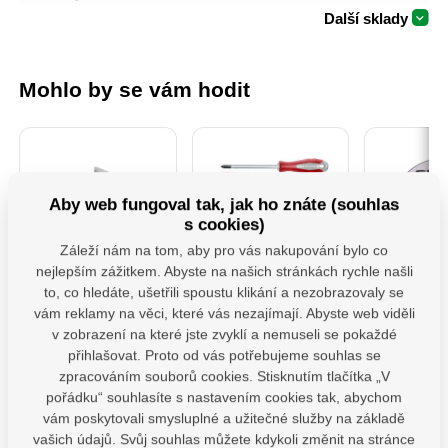
Další sklady
Mohlo by se vám hodit
Aby web fungoval tak, jak ho znáte (souhlas
s cookies)
Záleží nám na tom, aby pro vás nakupování bylo co
nejlepším zážitkem. Abyste na našich stránkách rychle našli
PSS 80 ( 80x250x4)
4740930 Sada
106901-
to, co hledáte, ušetřili spoustu klikání a nezobrazovaly se
Patka sloupku typu
Šroubováků 7ks
řezné na 
"U" široká
115x1,0
vám reklamy na věci, které vás nezajímají. Abyste web viděli
v zobrazení na které jste zvyklí a nemuseli se pokaždé
Patka sloupu PSS je
Profesionální sada
Řezné a
určena pro montáž
šroubováků Fortum,
kotouče roz
přihlašovat. Proto od vás potřebujeme souhlas se
dřevěných prvků k
která splňuje vysoké
tří kvalitat
zpracováním souborů cookies. Stisknutím tlačítka „V
betonu. Zajišťuje
nároky na odolnost i
Extol Cra
Sklade
odpovídající vzdálenost
komfort při práci.
Premium 
pořádku“ souhlasíte s nastavením cookies tak, abychom
Skladem 11 ks
dřeva od podkladu a její
Ergonomicky tvarovaná
Industrial, 
85,9
vám poskytovali smysluplné a užitečné služby na základě
konstrukce umožňuje
rukojeť z tvrdého PP
Extol Premi
Na dotaz
143,93
Kč
bez 
vašich údajů. Svůj souhlas můžete kdykoli změnit na stránce
přenášet vysoké
plastu je na povrchu
Industrial s