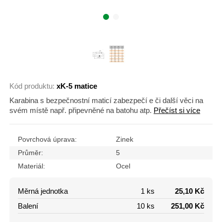
Kód produktu:
xK-5 matice
Karabina s bezpečnostní maticí zabezpečí e či další věci na
svém místě např. připevněné na batohu atp.
Přečíst si více
Povrchová úprava:
Zinek
Průměr:
5
Materiál:
Ocel
Měrná jednotka
1 ks
25,10 Kč
Balení
10 ks
251,00 Kč