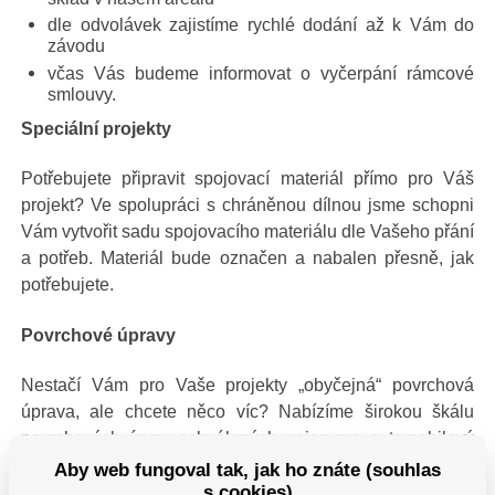
dle odvolávek zajistíme rychlé dodání až k Vám do
závodu
včas Vás budeme informovat o vyčerpání rámcové
smlouvy.
Speciální projekty
Potřebujete připravit spojovací materiál přímo pro Váš
projekt? Ve spolupráci s chráněnou dílnou jsme schopni
Vám vytvořit sadu spojovacího materiálu dle Vašeho přání
a potřeb. Materiál bude označen a nabalen přesně, jak
potřebujete.
Povrchové úpravy
Nestačí Vám pro Vaše projekty „obyčejná“ povrchová
úprava, ale chcete něco víc? Nabízíme širokou škálu
povrchových úprav schválených nejen pro automobilový
průmysl. Pokovujeme materiály do pevnosti 12.9 s
Aby web fungoval tak, jak ho znáte (souhlas
maximální odolností 1 000 h. v různých barvách.
s cookies)