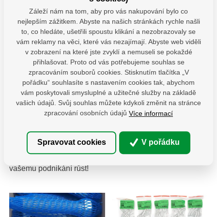
Záleží nám na tom, aby pro vás nakupování bylo co
Výroba dle výkresu
nejlepším zážitkem. Abyste na našich stránkách rychle našli
to, co hledáte, ušetřili spoustu klikání a nezobrazovaly se
vám reklamy na věci, které vás nezajímají. Abyste web viděli
Potřebujete vyrobit spojovací materiál dle výkresu?
v zobrazení na které jste zvyklí a nemuseli se pokaždé
Neváhejte nám poslat svou dokumentaci. Dle
přihlašovat. Proto od vás potřebujeme souhlas se
poptávaného množství zajistíme výrobu v EU nebo u
zpracováním souborů cookies. Stisknutím tlačítka „V
našich obchodních partnerů po celém světě. Jsme
pořádku“ souhlasíte s nastavením cookies tak, abychom
schopni Vám poskytnout potřebnou technickou podporu a
vám poskytovali smysluplné a užitečné služby na základě
vzorkovací procesy dle potřeb VDA.
vašich údajů. Svůj souhlas můžete kdykoli změnit na stránce
zpracování osobních údajů
Více informací
Umíme toho mnohem víc a bude nám potěšením Vám
dokázat, že máte
dokonalé spojení na dosah ruky
!
Spravovat cookies
V pořádku
Kontaktujte nás ještě dnes a zjistěte, jak můžeme pomoci
vašemu podnikání růst!