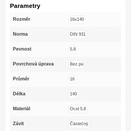
(-)3x75mm,
Parametry
(-)5x100mm,
(-)6x125mm,PH1x100mm,
PH2x125mm,
PZ1x100mm,
Rozměr
16x140
PZ2x125mm
Norma
DIN 931
Pevnost
5.8
Povrchová úprava
Bez pú
Průměr
16
Délka
140
Materiál
Ocel 5.8
Závit
Částečný