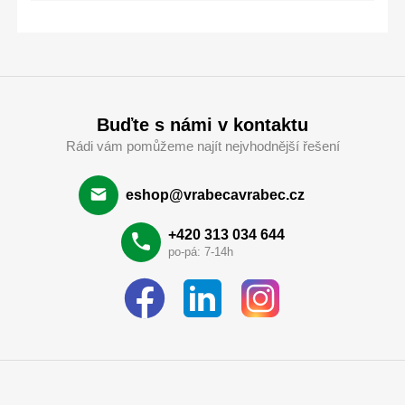
Buďte s námi v kontaktu
Rádi vám pomůžeme najít nejvhodnější řešení
eshop@vrabecavrabec.cz
+420 313 034 644
po-pá: 7-14h