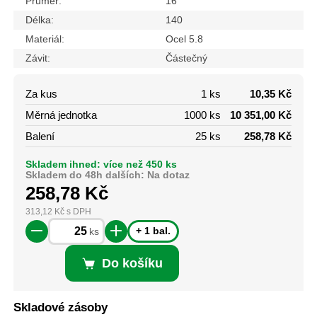
Průměr:
16
Délka:
140
Materiál:
Ocel 5.8
Závit:
Částečný
Za kus
1 ks
10,35 Kč
Měrná jednotka
1000 ks
10 351,00 Kč
Balení
25 ks
258,78 Kč
Skladem ihned: více než 450 ks
Skladem do 48h dalších: Na dotaz
258,78
Kč
313,12
Kč
s DPH
+ 1 bal.
ks
Do košíku
Skladové zásoby