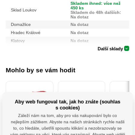
Skladem ihned: více než
450 ks
Sklad Loukov
Skladem do 48h dalších:
Na dotaz
Domažlice
Na dotaz
Hradec Králové
Na dotaz
Klatovy
Na dotaz
Další sklady
Mohlo by se vám hodit
Aby web fungoval tak, jak ho znáte (souhlas
s cookies)
Záleží nám na tom, aby pro vás nakupování bylo co
nejlepším zážitkem. Abyste na našich stránkách rychle našli
4740930 Sada
PSS 80 ( 80x250x4)
MHB 130 
to, co hledáte, ušetřili spoustu klikání a nezobrazovaly se
Šroubováků 7ks
Patka sloupku typu
houpačk
vám reklamy na věci, které vás nezajímají. Abyste web viděli