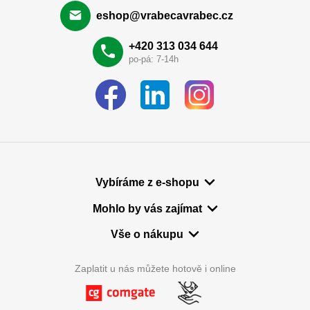
eshop@vrabecavrabec.cz
+420 313 034 644
po-pá: 7-14h
Vybíráme z e-shopu
Mohlo by vás zajímat
Vše o nákupu
Zaplatit u nás můžete hotově i online