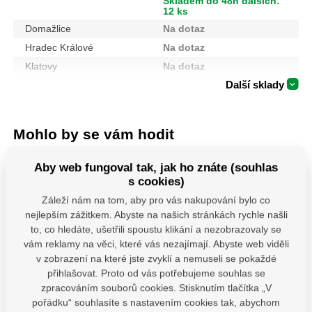
Skladem do 48h dalších:
12 ks
Domažlice
Na dotaz
Hradec Králové
Na dotaz
Klatovy
Na dotaz
Další sklady
Mohlo by se vám hodit
Aby web fungoval tak, jak ho znáte (souhlas
s cookies)
Záleží nám na tom, aby pro vás nakupování bylo co
nejlepším zážitkem. Abyste na našich stránkách rychle našli
to, co hledáte, ušetřili spoustu klikání a nezobrazovaly se
vám reklamy na věci, které vás nezajímají. Abyste web viděli
v zobrazení na které jste zvyklí a nemuseli se pokaždé
106901-Kotouče
4740930 Sada
PSS 80 ( 
přihlašovat. Proto od vás potřebujeme souhlas se
řezné na kov, 5ks,
Šroubováků 7ks
Patka slo
zpracováním souborů cookies. Stisknutím tlačítka „V
115x1,0x22,2mm
"U" š
pořádku“ souhlasíte s nastavením cookies tak, abychom
Řezné a brusné
Profesionální sada
Patka slou