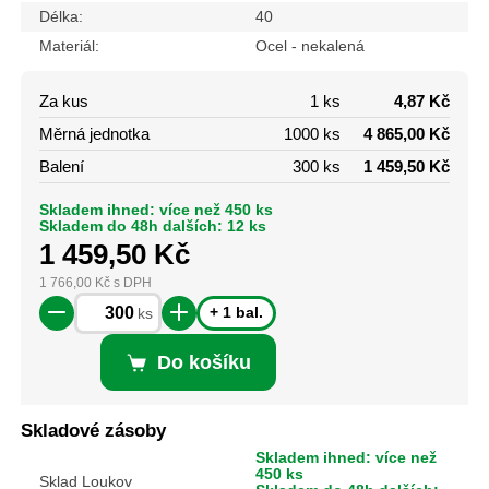
Délka:
40
Materiál:
Ocel - nekalená
Za kus
1 ks
4,87 Kč
Měrná jednotka
1000 ks
4 865,00 Kč
Balení
300 ks
1 459,50 Kč
Skladem ihned: více než 450 ks
Skladem do 48h dalších: 12 ks
1 459,50
Kč
1 766,00
Kč
s DPH
+ 1 bal.
ks
Do košíku
Skladové zásoby
Skladem ihned: více než
450 ks
Sklad Loukov