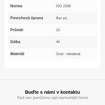
PH2x125mm,
PZ1x100mm,
Norma
ISO 2338
PZ2x125mm
Povrchová úprava
Bez pú
Průměr
10
Délka
40
Materiál
Ocel - nekalená
Buďte s námi v kontaktu
Rádi vám pomůžeme najít nejvhodnější řešení