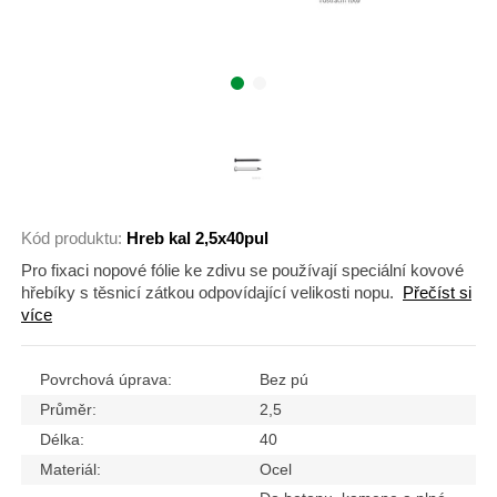
Kód produktu:
Hreb kal 2,5x40pul
Pro fixaci nopové fólie ke zdivu se používají speciální kovové
hřebíky s těsnicí zátkou odpovídající velikosti nopu.
Přečíst si
více
Povrchová úprava:
Bez pú
Průměr:
2,5
Délka:
40
Materiál:
Ocel