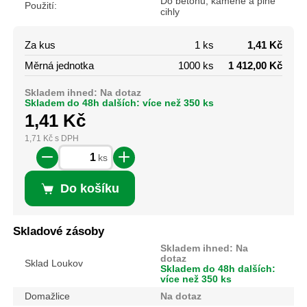
Do betonu, kamene a plné
Použití:
cihly
Za kus
1 ks
1,41 Kč
Měrná jednotka
1000 ks
1 412,00 Kč
Skladem ihned: Na dotaz
Skladem do 48h dalších: více než 350 ks
1,41
Kč
1,71
Kč
s DPH
ks
Do košíku
Skladové zásoby
Skladem ihned: Na
dotaz
Sklad Loukov
Skladem do 48h dalších:
více než 350 ks
Domažlice
Na dotaz