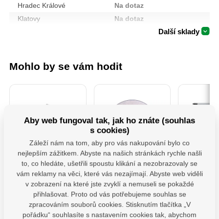
Hradec Králové
Na dotaz
Klatovy
Na dotaz
Další sklady
Mohlo by se vám hodit
Aby web fungoval tak, jak ho znáte (souhlas
s cookies)
Záleží nám na tom, aby pro vás nakupování bylo co
nejlepším zážitkem. Abyste na našich stránkách rychle našli
PSS 80 ( 80x250x4)
106901-Kotouče
474093
to, co hledáte, ušetřili spoustu klikání a nezobrazovaly se
Patka sloupku typu
řezné na kov, 5ks,
Šroubov
vám reklamy na věci, které vás nezajímají. Abyste web viděli
"U" široká
115x1,0x22,2mm
v zobrazení na které jste zvyklí a nemuseli se pokaždé
Patka sloupu PSS je
Řezné a brusné
Profesion
určena pro montáž
kotouče rozdělujeme do
šroubovák
přihlašovat. Proto od vás potřebujeme souhlas se
dřevěných prvků k
tří kvalitativních řad
která splň
zpracováním souborů cookies. Stisknutím tlačítka „V
betonu. Zajišťuje
Extol Craft, Extol
nároky na 
Skladem 7 ks
pořádku“ souhlasíte s nastavením cookies tak, abychom
odpovídající vzdálenost
Premium a Extol
komfort p