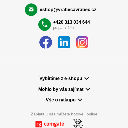
eshop@vrabecavrabec.cz
+420 313 034 644
po-pá: 7-14h
Vybíráme z e-shopu
Mohlo by vás zajímat
Vše o nákupu
Zaplatit u nás můžete hotově i online